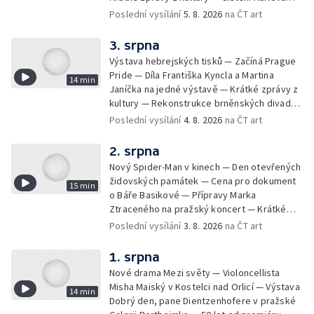
mostu — Archeologický výzkum na
Poslední vysílání
5. 8. 2026
na ČT art
Znojemsku — Natáčení vánoční pohádky pro
neslyšící
3. srpna
Výstava hebrejských tisků — Začíná Prague
Pride — Díla Františka Kyncla a Martina
14 min
Janíčka na jedné výstavě — Krátké zprávy z
kultury — Rekonstrukce brněnských divadel
— Budoucnost Knihovny Václava Havla —
Poslední vysílání
4. 8. 2026
na ČT art
Nové album projektu Aplaus pro dva —
Kulturní tipy
2. srpna
Nový Spider-Man v kinech — Den otevřených
židovských památek — Cena pro dokument
15 min
o Báře Basikové — Přípravy Marka
Ztraceného na pražský koncert — Krátké
zprávy z kultury — Nález historických
Poslední vysílání
3. 8. 2026
na ČT art
bronzových nástrojů
1. srpna
Nové drama Mezi světy — Violoncellista
Misha Maiský v Kostelci nad Orlicí — Výstava
14 min
Dobrý den, pane Dientzenhofere v pražské