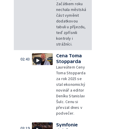
Začátkem roku
nechala městská
část vyměnit
dodatkovou
tabuli u příjezdu,
teď zpřísnili
kontroly i
strážníci.
Cena Toma
02:43
Stopparda
Laureátem Ceny
Toma Stopparda
za rok 2025 se
stal ekonomický
novinář a editor
Deníku Stanislav
Šulc. Cenu si
převzal dnes v
podvečer.
Symfonie
03:19