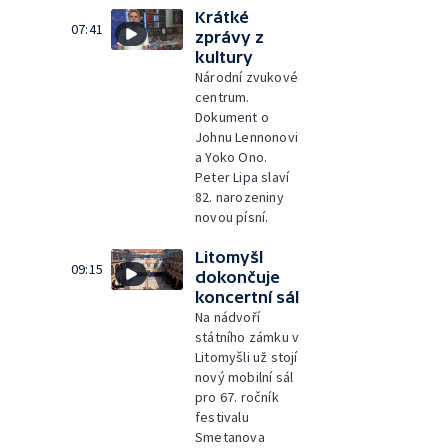
Krátké
07:41
zprávy z
kultury
Národní zvukové
centrum.
Dokument o
Johnu Lennonovi
a Yoko Ono.
Peter Lipa slaví
82. narozeniny
novou písní.
Litomyšl
09:15
dokončuje
koncertní sál
Na nádvoří
státního zámku v
Litomyšli už stojí
nový mobilní sál
pro 67. ročník
festivalu
Smetanova