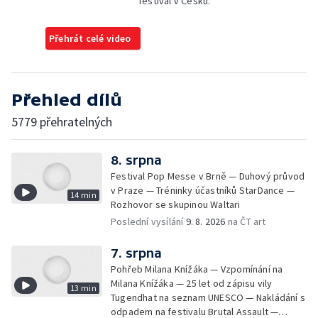
festival v Česku.
Přehrát celé video
Přehled dílů
5779 přehratelných
8. srpna
Festival Pop Messe v Brně — Duhový průvod
v Praze — Tréninky účastníků StarDance —
14 min
Rozhovor se skupinou Waltari
Poslední vysílání
9. 8. 2026
na ČT art
7. srpna
Pohřeb Milana Knížáka — Vzpomínání na
Milana Knížáka — 25 let od zápisu vily
13 min
Tugendhat na seznam UNESCO — Nakládání s
odpadem na festivalu Brutal Assault —