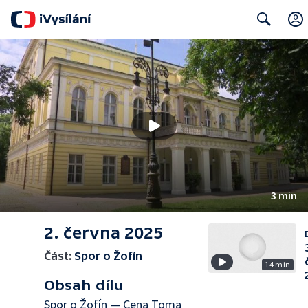
Search
3 min
2. června 2025
Část:
Spor o Žofín
14 min
Obsah dílu
Spor o Žofín — Cena Toma