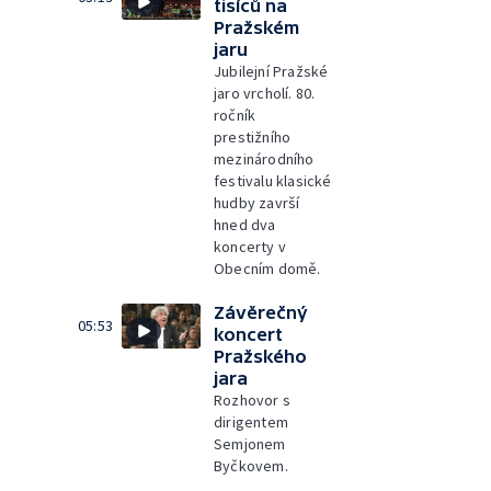
tisíců na
Pražském
jaru
Jubilejní Pražské
jaro vrcholí. 80.
ročník
prestižního
mezinárodního
festivalu klasické
hudby završí
hned dva
koncerty v
Obecním domě.
Závěrečný
05:53
koncert
Pražského
jara
Rozhovor s
dirigentem
Semjonem
Byčkovem.