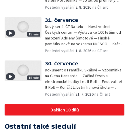
Galerii Portheimka — 50 let od premiéry
filmu Na samotě u lesa — Krátké zprávy z
Poslední vysílání
2. 8. 2026
na ČT art
kultury — Nominace na hudební ceny
Mercury
31. července
Nový seriál ČT Na tělo — Nová vedení
Českých center — Výstava ke 100 letům od
15 min
narození Adrieny Šimotové — Finské
památky nově na seznamu UNESCO — Krátké
zprávy z kultury — Začíná Jiráskův Hronov —
Poslední vysílání
1. 8. 2026
na ČT art
Kulturní tipy
30. července
Dokument o Františku Skálovi — Vzpomínka
na Glena Hansarda — Začíná festival
15 min
elektronické hudby Let It Roll — Festival Let
It Roll — Končí 52. Letní filmová škola —
Krátké zprávy z kultury — Rekonstrukce
Poslední vysílání
31. 7. 2026
na ČT art
varhan v kostele Panny Marie Sněžné
Dalších 10 dílů
Ostatní také sledují