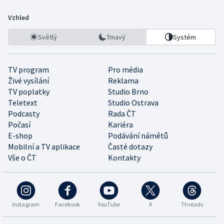
Vzhled
Světlý
Tmavý
Systém
TV program
Pro média
Živé vysílání
Reklama
TV poplatky
Studio Brno
Teletext
Studio Ostrava
Podcasty
Rada ČT
Počasí
Kariéra
E-shop
Podávání námětů
Mobilní a TV aplikace
Časté dotazy
Vše o ČT
Kontakty
Instagram
Facebook
YouTube
X
Threads