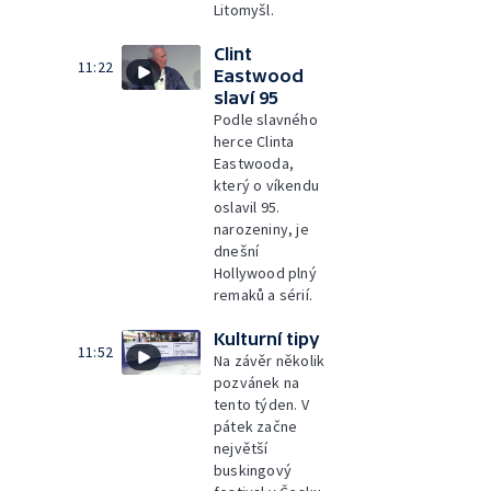
Litomyšl.
Clint
11:22
Eastwood
slaví 95
Podle slavného
herce Clinta
Eastwooda,
který o víkendu
oslavil 95.
narozeniny, je
dnešní
Hollywood plný
remaků a sérií.
Kulturní tipy
11:52
Na závěr několik
pozvánek na
tento týden. V
pátek začne
největší
buskingový