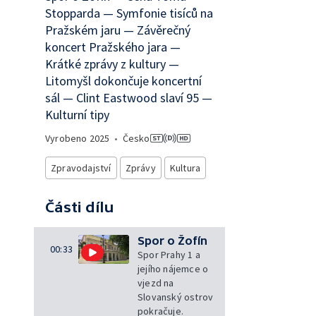
Stopparda — Symfonie tisíců na
Pražském jaru — Závěrečný
koncert Pražského jara —
Krátké zprávy z kultury —
Litomyšl dokončuje koncertní
sál — Clint Eastwood slaví 95 —
Kulturní tipy
Vyrobeno
2025
•
Česko
Zpravodajství
Zprávy
Kultura
Části dílu
Spor o Žofín
00:33
Spor Prahy 1 a
jejího nájemce o
vjezd na
Slovanský ostrov
pokračuje.