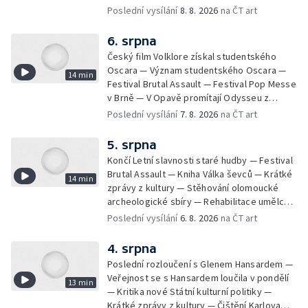
Koncert Marka Ztraceného na Letenské pláni
Poslední vysílání
8. 8. 2026
na ČT art
6. srpna
Český film Volklore získal studentského
Oscara — Význam studentského Oscara —
14 min
Festival Brutal Assault — Festival Pop Messe
v Brně — V Opavě promítají Odysseu z
filmového pásu
Poslední vysílání
7. 8. 2026
na ČT art
5. srpna
Končí Letní slavnosti staré hudby — Festival
Brutal Assault — Kniha Válka ševců — Krátké
14 min
zprávy z kultury — Stěhování olomoucké
archeologické sbíry — Rehabilitace umělce
Milana Knížáka — Trailer na film Osamělý vlk
Poslední vysílání
6. 8. 2026
na ČT art
— Rošíření videohry Mafia: Domovina
4. srpna
Poslední rozloučení s Glenem Hansardem —
Veřejnost se s Hansardem loučila v pondělí
13 min
— Kritika nové Státní kulturní politiky —
Krátké zprávy z kultury — Čištění Karlova