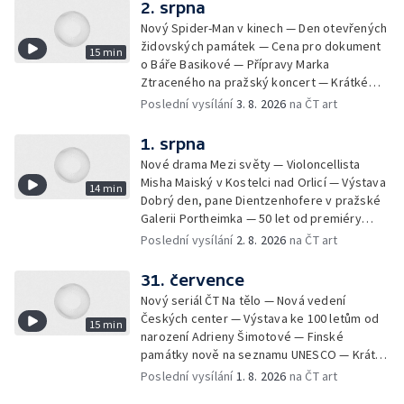
Kulturní tipy
2. srpna
Nový Spider-Man v kinech — Den otevřených
židovských památek — Cena pro dokument
15 min
o Báře Basikové — Přípravy Marka
Ztraceného na pražský koncert — Krátké
zprávy z kultury — Nález historických
Poslední vysílání
3. 8. 2026
na ČT art
bronzových nástrojů
1. srpna
Nové drama Mezi světy — Violoncellista
Misha Maiský v Kostelci nad Orlicí — Výstava
14 min
Dobrý den, pane Dientzenhofere v pražské
Galerii Portheimka — 50 let od premiéry
filmu Na samotě u lesa — Krátké zprávy z
Poslední vysílání
2. 8. 2026
na ČT art
kultury — Nominace na hudební ceny
Mercury
31. července
Nový seriál ČT Na tělo — Nová vedení
Českých center — Výstava ke 100 letům od
15 min
narození Adrieny Šimotové — Finské
památky nově na seznamu UNESCO — Krátké
zprávy z kultury — Začíná Jiráskův Hronov —
Poslední vysílání
1. 8. 2026
na ČT art
Kulturní tipy