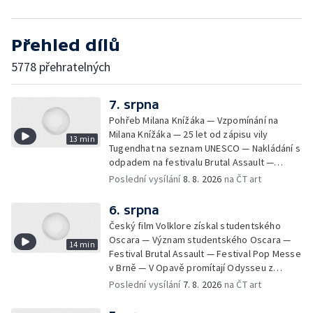
Přehled dílů
5778 přehratelných
7. srpna
Pohřeb Milana Knížáka — Vzpomínání na
Milana Knížáka — 25 let od zápisu vily
13 min
Tugendhat na seznam UNESCO — Nakládání s
odpadem na festivalu Brutal Assault —
Koncert Marka Ztraceného na Letenské pláni
Poslední vysílání
8. 8. 2026
na ČT art
6. srpna
Český film Volklore získal studentského
Oscara — Význam studentského Oscara —
14 min
Festival Brutal Assault — Festival Pop Messe
v Brně — V Opavě promítají Odysseu z
filmového pásu
Poslední vysílání
7. 8. 2026
na ČT art