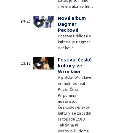
Letos je to mimo
jiné Erotika ve filmu.
Nové album
07:42
Dagmar
Peckové
Hostem Událostí v
kultuře je Dagmar
Pecková.
Festival české
13:17
kultury ve
Wroclawi
V polské Wroclawi
vrcholí festival
Pozor Češi!.
Připomíná
nezávislou
československou
kultury ze začátku
listopadu 1989.
Tehdy na ní
vystoupili i doma