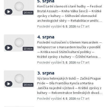
5. srpna
Končí Letní slavnosti staré hudby — Festival
Brutal Assault — Kniha Válka ševců — Krátké
14 min
zprávy z kultury — Stěhování olomoucké
archeologické sbíry — Rehabilitace umělce
Milana Knížáka — Trailer na film Osamělý vlk
Poslední vysílání
6. 8. 2026
na ČT art
— Rošíření videohry Mafia: Domovina
4. srpna
Poslední rozloučení s Glenem Hansardem —
Veřejnost se s Hansardem loučila v pondělí
13 min
— Kritika nové Státní kulturní politiky —
Krátké zprávy z kultury — Čištění Karlova
mostu — Archeologický výzkum na
Poslední vysílání
5. 8. 2026
na ČT art
Znojemsku — Natáčení vánoční pohádky pro
neslyšící
3. srpna
Výstava hebrejských tisků — Začíná Prague
Pride — Díla Františka Kyncla a Martina
14 min
Janíčka na jedné výstavě — Krátké zprávy z
kultury — Rekonstrukce brněnských divadel
— Budoucnost Knihovny Václava Havla —
Poslední vysílání
4. 8. 2026
na ČT art
Nové album projektu Aplaus pro dva —