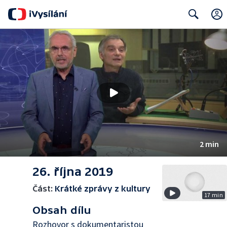
Search
2 min
26. října 2019
Část:
Krátké zprávy z kultury
17 min
Obsah dílu
Rozhovor s dokumentaristou