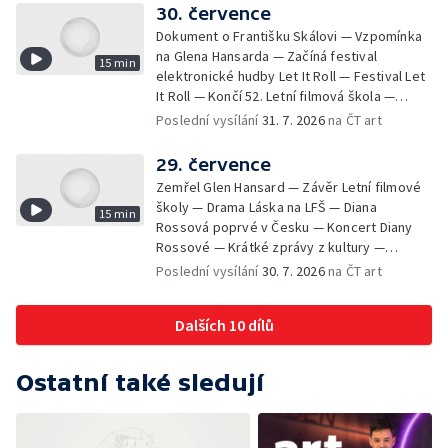
30. července
Dokument o Františku Skálovi — Vzpomínka
na Glena Hansarda — Začíná festival
15 min
elektronické hudby Let It Roll — Festival Let
It Roll — Končí 52. Letní filmová škola —
Krátké zprávy z kultury — Rekonstrukce
Poslední vysílání
31. 7. 2026
na ČT art
varhan v kostele Panny Marie Sněžné
29. července
Zemřel Glen Hansard — Závěr Letní filmové
školy — Drama Láska na LFŠ — Diana
15 min
Rossová poprvé v Česku — Koncert Diany
Rossové — Krátké zprávy z kultury —
Výstavy o proměnách Prahy — Zahajení
Poslední vysílání
30. 7. 2026
na ČT art
Litomyšl Festu
Dalších 10 dílů
Ostatní také sledují