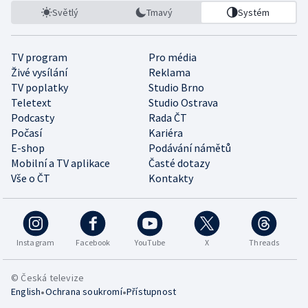
Světlý
Tmavý
Systém
TV program
Pro média
Živé vysílání
Reklama
TV poplatky
Studio Brno
Teletext
Studio Ostrava
Podcasty
Rada ČT
Počasí
Kariéra
E-shop
Podávání námětů
Mobilní a TV aplikace
Časté dotazy
Vše o ČT
Kontakty
Instagram
Facebook
YouTube
X
Threads
© Česká televize
•
•
English
Ochrana soukromí
Přístupnost