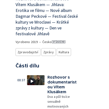
Vítem Klusákem — Jihlava:
Erotika ve filmu — Nové album
Dagmar Peckové — Festival české
kultury ve Wroclawi — Krátké
zprávy z kultury — Den ve
festivalové Jihlavě
Vyrobeno
2019
•
Česko
Zpravodajství
Zprávy
Kultura
Části dílu
Rozhovor s
00:37
dokumentarist
ou Vítem
Klusákem
Dva a půl tisíce
sexuálně
motivovaných