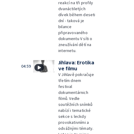
reakcí na tři profily
dvanáctiletých
dívek během deseti
dní - taková je
bilance
připravovaného
dokumentu V síti o
zneužívání dětí na
internetu.
Jihlava: Erotika
04:59
ve filmu
V Jihlavě pokračuje
třetím dnem
festival
dokumentárnich
filmů. Vedle
soutěžních snímků
nabízí i tematické
sekce s leckdy
provokativními a
odvážnými tématy.