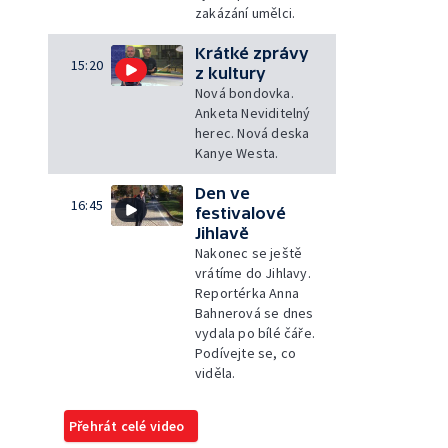
zakázání umělci.
Krátké zprávy
15:20
z kultury
Nová bondovka.
Anketa Neviditelný
herec. Nová deska
Kanye Westa.
Den ve
16:45
festivalové
Jihlavě
Nakonec se ještě
vrátíme do Jihlavy.
Reportérka Anna
Bahnerová se dnes
vydala po bílé čáře.
Podívejte se, co
viděla.
Přehrát celé video