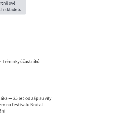
rtně své
ch skladeb.
— Tréninky účastníků
ka — 25 let od zápisu vily
 na festivalu Brutal
áni