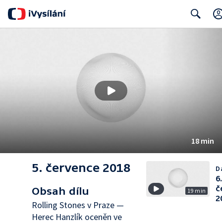
Search
18 min
5. července 2018
Da
6
č
Obsah dílu
19 min
2
Rolling Stones v Praze —
Herec Hanzlík oceněn ve