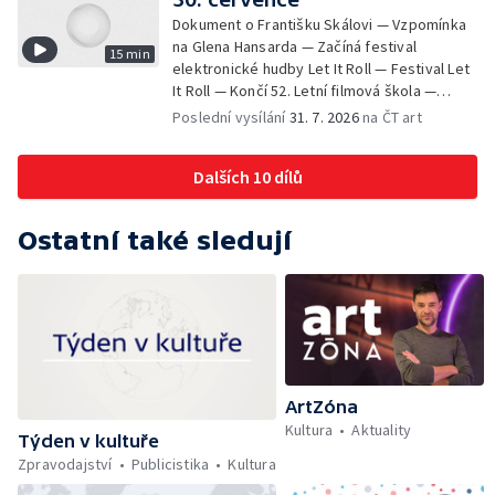
Dokument o Františku Skálovi — Vzpomínka
na Glena Hansarda — Začíná festival
15 min
elektronické hudby Let It Roll — Festival Let
It Roll — Končí 52. Letní filmová škola —
Krátké zprávy z kultury — Rekonstrukce
Poslední vysílání
31. 7. 2026
na ČT art
varhan v kostele Panny Marie Sněžné
Dalších 10 dílů
Ostatní také sledují
ArtZóna
Kultura
Aktuality
Týden v kultuře
Zpravodajství
Publicistika
Kultura