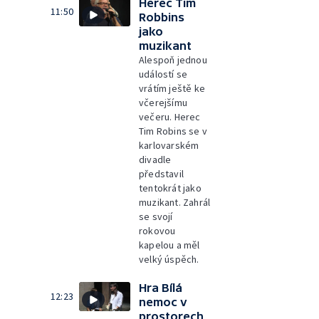
Herec Tim
11:50
Robbins
jako
muzikant
Alespoň jednou
událostí se
vrátím ještě ke
včerejšímu
večeru. Herec
Tim Robins se v
karlovarském
divadle
představil
tentokrát jako
muzikant. Zahrál
se svojí
rokovou
kapelou a měl
velký úspěch.
Hra Bílá
12:23
nemoc v
prostorech