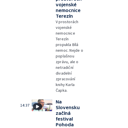
vojenské
nemocnice
Terezín
V prostorách
vojenské
nemocnice
Terezín
propukla Bílá
nemoc. Nejde o
poplašnou
zprávu, ale o
netradiční
divadelní
zpracování
knihy Karla
Čapka.
Na
14:37
Slovensku
začíná
festival
Pohoda