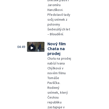
Dnešek patřil i
Jaromíru
Hanzlíkovi.
Představil tady
svůj snímek z
poloviny
šedesátých let
– Bloudění.
Nový film
04:49
Chata na
prodej
Chatu na prodej
nabízí Ivana
Chýlková v
novém filmu
Tomáše
Pavlíčka.
Rodinný
snímek, který
Českou
republiku
zastupuje v