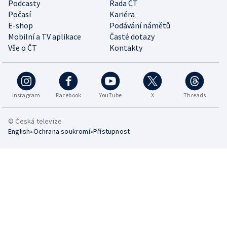
Podcasty
Rada ČT
Počasí
Kariéra
E-shop
Podávání námětů
Mobilní a TV aplikace
Časté dotazy
Vše o ČT
Kontakty
Instagram
Facebook
YouTube
X
Threads
© Česká televize
•
•
English
Ochrana soukromí
Přístupnost