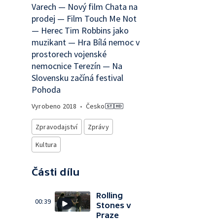
Varech — Nový film Chata na
prodej — Film Touch Me Not
— Herec Tim Robbins jako
muzikant — Hra Bílá nemoc v
prostorech vojenské
nemocnice Terezín — Na
Slovensku začíná festival
Pohoda
Vyrobeno
2018
•
Česko
Zpravodajství
Zprávy
Kultura
Části dílu
Rolling
00:39
Stones v
Praze