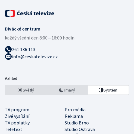
Divácké centrum
každý všední den:
8:00—16:00 hodin
261 136 113
info@ceskatelevize.cz
Vzhled
Světlý
Tmavý
Systém
TV program
Pro média
Živé vysílání
Reklama
TV poplatky
Studio Brno
Teletext
Studio Ostrava