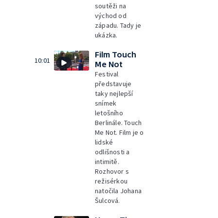
soutěži na
východ od
západu. Tady je
ukázka.
Film Touch
10:01
Me Not
Festival
představuje
taky nejlepší
snímek
letošního
Berlinále. Touch
Me Not. Film je o
lidské
odlišnosti a
intimitě.
Rozhovor s
režisérkou
natočila Johana
Šulcová.