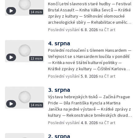
Končí Letní slavnosti staré hudby — Festival
Brutal Assault — Kniha Válka ševců — Krátké
14 min
zprávy z kultury — Stěhování olomoucké
archeologické sbíry — Rehabilitace umělce
Milana Knížáka — Trailer na film Osamělý vlk
Poslední vysílání
6. 8. 2026
na ČT art
— Rošíření videohry Mafia: Domovina
4. srpna
Poslední rozloučení s Glenem Hansardem —
Veřejnost se s Hansardem loučila v pondělí
13 min
— Kritika nové Státní kulturní politiky —
Krátké zprávy z kultury — Čištění Karlova
mostu — Archeologický výzkum na
Poslední vysílání
5. 8. 2026
na ČT art
Znojemsku — Natáčení vánoční pohádky pro
neslyšící
3. srpna
Výstava hebrejských tisků — Začíná Prague
Pride — Díla Františka Kyncla a Martina
14 min
Janíčka na jedné výstavě — Krátké zprávy z
kultury — Rekonstrukce brněnských divadel
— Budoucnost Knihovny Václava Havla —
Poslední vysílání
4. 8. 2026
na ČT art
Nové album projektu Aplaus pro dva —
Kulturní tipy
2. srpna