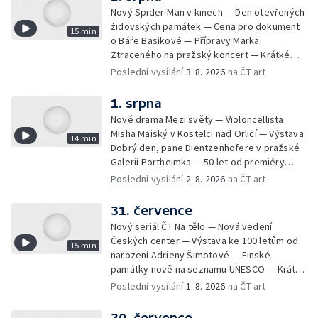
Nový Spider-Man v kinech — Den otevřených
židovských památek — Cena pro dokument
15 min
o Báře Basikové — Přípravy Marka
Ztraceného na pražský koncert — Krátké
zprávy z kultury — Nález historických
Poslední vysílání
3. 8. 2026
na ČT art
bronzových nástrojů
1. srpna
Nové drama Mezi světy — Violoncellista
Misha Maiský v Kostelci nad Orlicí — Výstava
14 min
Dobrý den, pane Dientzenhofere v pražské
Galerii Portheimka — 50 let od premiéry
filmu Na samotě u lesa — Krátké zprávy z
Poslední vysílání
2. 8. 2026
na ČT art
kultury — Nominace na hudební ceny
Mercury
31. července
Nový seriál ČT Na tělo — Nová vedení
Českých center — Výstava ke 100 letům od
15 min
narození Adrieny Šimotové — Finské
památky nově na seznamu UNESCO — Krátké
zprávy z kultury — Začíná Jiráskův Hronov —
Poslední vysílání
1. 8. 2026
na ČT art
Kulturní tipy
30. července