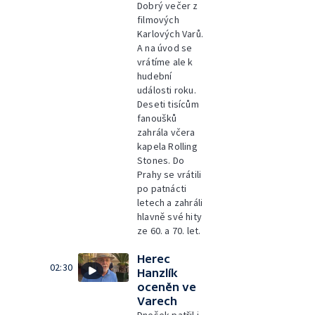
Dobrý večer z
filmových
Karlových Varů.
A na úvod se
vrátíme ale k
hudební
události roku.
Deseti tisícům
fanoušků
zahrála včera
kapela Rolling
Stones. Do
Prahy se vrátili
po patnácti
letech a zahráli
hlavně své hity
ze 60. a 70. let.
Herec
02:30
Hanzlík
oceněn ve
Varech