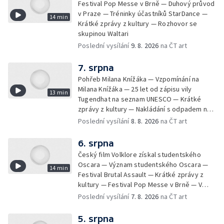
Festival Pop Messe v Brně — Duhový průvod
v Praze — Tréninky účastníků StarDance —
14 min
Krátké zprávy z kultury — Rozhovor se
skupinou Waltari
Poslední vysílání
9. 8. 2026
na ČT art
7. srpna
Pohřeb Milana Knížáka — Vzpomínání na
Milana Knížáka — 25 let od zápisu vily
13 min
Tugendhat na seznam UNESCO — Krátké
zprávy z kultury — Nakládání s odpadem na
festivalu Brutal Assault — Koncert Marka
Poslední vysílání
8. 8. 2026
na ČT art
Ztraceného na Letenské pláni
6. srpna
Český film Volklore získal studentského
Oscara — Význam studentského Oscara —
14 min
Festival Brutal Assault — Krátké zprávy z
kultury — Festival Pop Messe v Brně — V
Opavě promítají Odysseu z filmového pásu
Poslední vysílání
7. 8. 2026
na ČT art
5. srpna