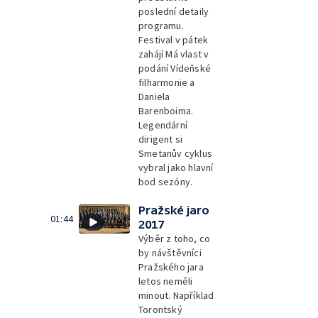
poslední detaily
programu.
Festival v pátek
zahájí Má vlast v
podání Vídeňské
filharmonie a
Daniela
Barenboima.
Legendární
dirigent si
Smetanův cyklus
vybral jako hlavní
bod sezóny.
Pražské jaro
01:44
2017
Výběr z toho, co
by návštěvníci
Pražského jara
letos neměli
minout. Například
Torontský