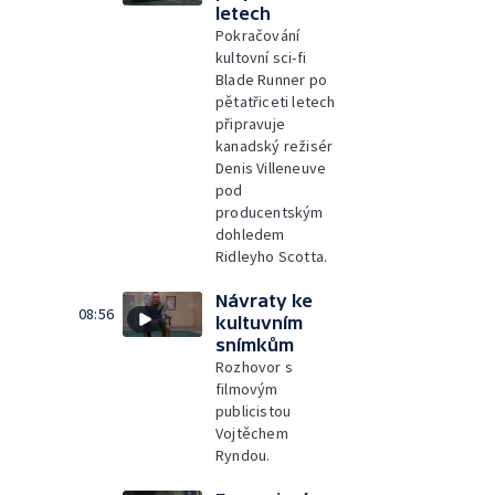
letech
Pokračování
kultovní sci-fi
Blade Runner po
pětatřiceti letech
připravuje
kanadský režisér
Denis Villeneuve
pod
producentským
dohledem
Ridleyho Scotta.
Návraty ke
08:56
kultuvním
snímkům
Rozhovor s
filmovým
publicistou
Vojtěchem
Ryndou.