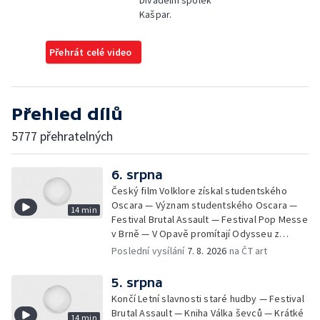
Divadelní spolek
Kašpar.
Přehrát celé video
Přehled dílů
5777 přehratelných
6. srpna
Český film Volklore získal studentského
Oscara — Význam studentského Oscara —
14 min
Festival Brutal Assault — Festival Pop Messe
v Brně — V Opavě promítají Odysseu z
filmového pásu
Poslední vysílání
7. 8. 2026
na ČT art
5. srpna
Končí Letní slavnosti staré hudby — Festival
Brutal Assault — Kniha Válka ševců — Krátké
14 min