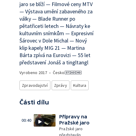
jaro se blíží — Filmové ceny MTV
— Výstava umění zabaveného za
války — Blade Runner po
pětatřiceti letech — Návraty ke
kultuvním snímkům — Expresivní
Šárovec v Dole Michal — Nový
klip kapely MIG 21 — Martina
Bárta zpívá na Eurovizi — 55 let
představení Jonáš a tingltangl
Vyrobeno
2017
•
Česko
Zpravodajství
Zprávy
Kultura
Části dílu
Přípravy na
00:40
Pražské jaro
Pražské jaro
představilo