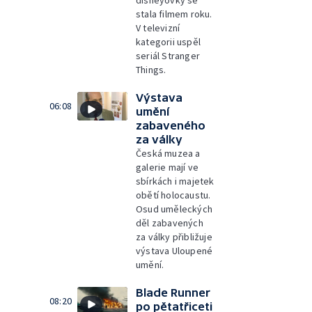
disneyovky se
stala filmem roku.
V televizní
kategorii uspěl
seriál Stranger
Things.
Výstava
06:08
umění
zabaveného
za války
Česká muzea a
galerie mají ve
sbírkách i majetek
obětí holocaustu.
Osud uměleckých
děl zabavených
za války přibližuje
výstava Uloupené
umění.
Blade Runner
08:20
po pětatřiceti