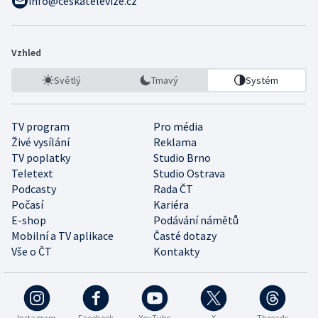
info@ceskatelevize.cz
Vzhled
Světlý
Tmavý
Systém
TV program
Pro média
Živé vysílání
Reklama
TV poplatky
Studio Brno
Teletext
Studio Ostrava
Podcasty
Rada ČT
Počasí
Kariéra
E-shop
Podávání námětů
Mobilní a TV aplikace
Časté dotazy
Vše o ČT
Kontakty
Instagram
Facebook
YouTube
X
Threads