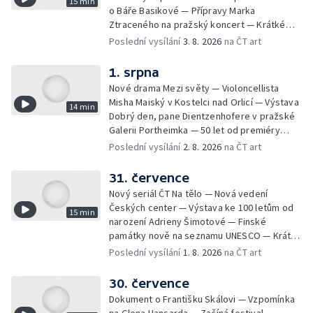
15 min
o Báře Basikové — Přípravy Marka
Ztraceného na pražský koncert — Krátké
zprávy z kultury — Nález historických
Poslední vysílání
3. 8. 2026
na ČT art
bronzových nástrojů
1. srpna
Nové drama Mezi světy — Violoncellista
Misha Maiský v Kostelci nad Orlicí — Výstava
14 min
Dobrý den, pane Dientzenhofere v pražské
Galerii Portheimka — 50 let od premiéry
filmu Na samotě u lesa — Krátké zprávy z
Poslední vysílání
2. 8. 2026
na ČT art
kultury — Nominace na hudební ceny
Mercury
31. července
Nový seriál ČT Na tělo — Nová vedení
Českých center — Výstava ke 100 letům od
15 min
narození Adrieny Šimotové — Finské
památky nově na seznamu UNESCO — Krátké
zprávy z kultury — Začíná Jiráskův Hronov —
Poslední vysílání
1. 8. 2026
na ČT art
Kulturní tipy
30. července
Dokument o Františku Skálovi — Vzpomínka