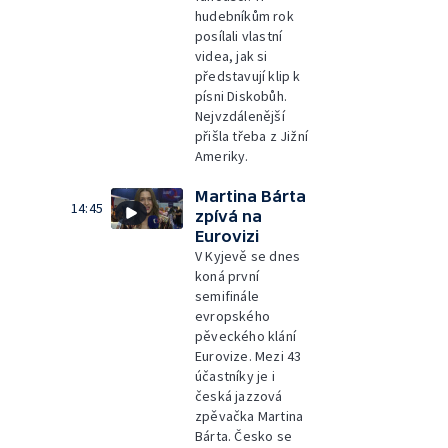
hudebníkům rok
posílali vlastní
videa, jak si
představují klip k
písni Diskobůh.
Nejvzdálenější
přišla třeba z Jižní
Ameriky.
Martina Bárta
14:45
zpívá na
Eurovizi
V Kyjevě se dnes
koná první
semifinále
evropského
pěveckého klání
Eurovize. Mezi 43
účastníky je i
česká jazzová
zpěvačka Martina
Bárta. Česko se