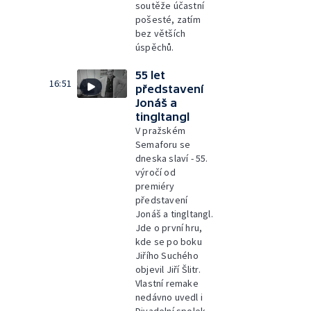
soutěže účastní
pošesté, zatím
bez větších
úspěchů.
55 let
16:51
představení
Jonáš a
tingltangl
V pražském
Semaforu se
dneska slaví - 55.
výročí od
premiéry
představení
Jonáš a tingltangl.
Jde o první hru,
kde se po boku
Jiřího Suchého
objevil Jiří Šlitr.
Vlastní remake
nedávno uvedl i