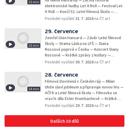
na Glena Hansarda — Začíná festival
15 min
elektronické hudby Let It Roll — Festival Let
It Roll — Končí 52. Letní filmová škola —
Krátké zprávy z kultury — Rekonstrukce
Poslední vysílání
31. 7. 2026
na ČT art
varhan v kostele Panny Marie Sněžné
29. července
Zemřel Glen Hansard — Závěr Letní filmové
školy — Drama Láska na LFŠ — Diana
15 min
Rossová poprvé v Česku — Koncert Diany
Rossové — Krátké zprávy z kultury —
Výstavy o proměnách Prahy — Zahajení
Poslední vysílání
30. 7. 2026
na ČT art
Litomyšl Festu
28. července
Filmová Dovolená v Českém ráji — Milan
Uhde slaví jubileum a připravuje novou hru —
14 min
AČFK a Letní filmová škola — Filmovka se
vrací k dílu Ester Krumbachové — Krátké
zprávy z kultury — Antonín Střížek namaloval
Poslední vysílání
29. 7. 2026
na ČT art
Svět od vedle
Dalších 10 dílů