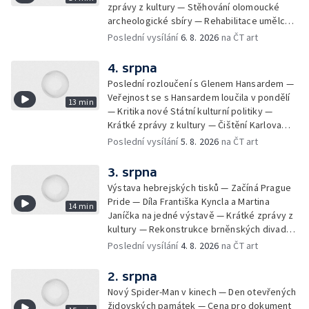
zprávy z kultury — Stěhování olomoucké
archeologické sbíry — Rehabilitace umělce
Milana Knížáka — Trailer na film Osamělý vlk
Poslední vysílání
6. 8. 2026
na ČT art
— Rošíření videohry Mafia: Domovina
4. srpna
Poslední rozloučení s Glenem Hansardem —
Veřejnost se s Hansardem loučila v pondělí
13 min
— Kritika nové Státní kulturní politiky —
Krátké zprávy z kultury — Čištění Karlova
mostu — Archeologický výzkum na
Poslední vysílání
5. 8. 2026
na ČT art
Znojemsku — Natáčení vánoční pohádky pro
neslyšící
3. srpna
Výstava hebrejských tisků — Začíná Prague
Pride — Díla Františka Kyncla a Martina
14 min
Janíčka na jedné výstavě — Krátké zprávy z
kultury — Rekonstrukce brněnských divadel
— Budoucnost Knihovny Václava Havla —
Poslední vysílání
4. 8. 2026
na ČT art
Nové album projektu Aplaus pro dva —
Kulturní tipy
2. srpna
Nový Spider-Man v kinech — Den otevřených
židovských památek — Cena pro dokument