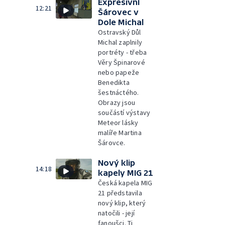
Expresivní
12:21
Šárovec v
Dole Michal
Ostravský Důl
Michal zaplnily
portréty - třeba
Věry Špinarové
nebo papeže
Benedikta
šestnáctého.
Obrazy jsou
součástí výstavy
Meteor lásky
malíře Martina
Šárovce.
Nový klip
14:18
kapely MIG 21
Česká kapela MIG
21 představila
nový klip, který
natočili - její
fanoušci. Ti