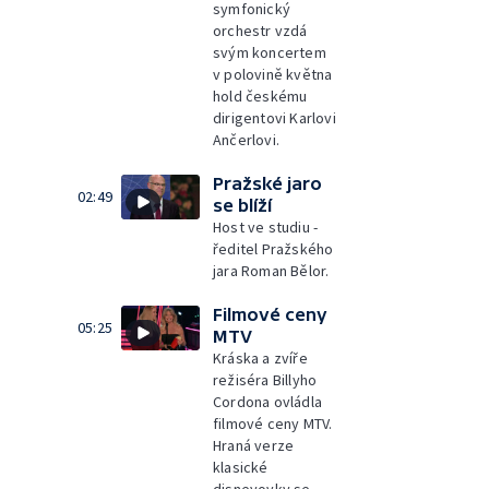
symfonický
orchestr vzdá
svým koncertem
v polovině května
hold českému
dirigentovi Karlovi
Ančerlovi.
Pražské jaro
02:49
se blíží
Host ve studiu -
ředitel Pražského
jara Roman Bělor.
Filmové ceny
05:25
MTV
Kráska a zvíře
režiséra Billyho
Cordona ovládla
filmové ceny MTV.
Hraná verze
klasické