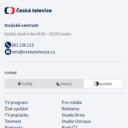
Divácké centrum
každý všední den:
8:00—16:00 hodin
261 136 113
info@ceskatelevize.cz
Vzhled
Světlý
Tmavý
Systém
TV program
Pro média
Živé vysílání
Reklama
TV poplatky
Studio Brno
Teletext
Studio Ostrava
Podcasty
Rada ČT