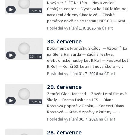
Nový seriál ČT Na tělo — Nová vedení
Českých center — Výstava ke 100 letům od
15 min
narození Adrieny Šimotové — Finské
památky nově na seznamu UNESCO — Krátké
zprávy z kultury — Začíná Jiráskův Hronov —
Poslední vysílání
1. 8. 2026
na ČT art
Kulturní tipy
30. července
Dokument o Františku Skálovi — Vzpomínka
na Glena Hansarda — Začíná festival
15 min
elektronické hudby Let It Roll — Festival Let
It Roll — Končí 52. Letní filmová škola —
Krátké zprávy z kultury — Rekonstrukce
Poslední vysílání
31. 7. 2026
na ČT art
varhan v kostele Panny Marie Sněžné
29. července
Zemřel Glen Hansard — Závěr Letní filmové
školy — Drama Láska na LFŠ — Diana
15 min
Rossová poprvé v Česku — Koncert Diany
Rossové — Krátké zprávy z kultury —
Výstavy o proměnách Prahy — Zahajení
Poslední vysílání
30. 7. 2026
na ČT art
Litomyšl Festu
28. července