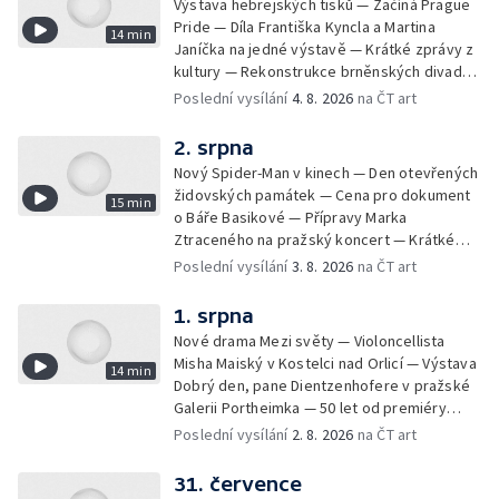
Výstava hebrejských tisků — Začíná Prague
Pride — Díla Františka Kyncla a Martina
14 min
Janíčka na jedné výstavě — Krátké zprávy z
kultury — Rekonstrukce brněnských divadel
— Budoucnost Knihovny Václava Havla —
Poslední vysílání
4. 8. 2026
na ČT art
Nové album projektu Aplaus pro dva —
Kulturní tipy
2. srpna
Nový Spider-Man v kinech — Den otevřených
židovských památek — Cena pro dokument
15 min
o Báře Basikové — Přípravy Marka
Ztraceného na pražský koncert — Krátké
zprávy z kultury — Nález historických
Poslední vysílání
3. 8. 2026
na ČT art
bronzových nástrojů
1. srpna
Nové drama Mezi světy — Violoncellista
Misha Maiský v Kostelci nad Orlicí — Výstava
14 min
Dobrý den, pane Dientzenhofere v pražské
Galerii Portheimka — 50 let od premiéry
filmu Na samotě u lesa — Krátké zprávy z
Poslední vysílání
2. 8. 2026
na ČT art
kultury — Nominace na hudební ceny
Mercury
31. července