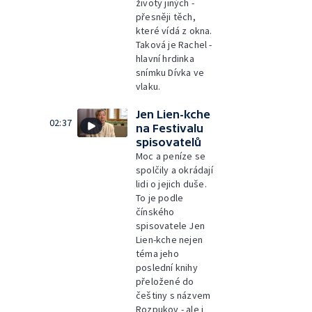
životy jiných -
přesněji těch,
které vídá z okna.
Taková je Rachel -
hlavní hrdinka
snímku Dívka ve
vlaku.
Jen Lien-kche
02:37
na Festivalu
spisovatelů
Moc a peníze se
spolčily a okrádají
lidi o jejich duše.
To je podle
čínského
spisovatele Jen
Lien-kche nejen
téma jeho
poslední knihy
přeložené do
češtiny s názvem
Rozpukov - ale i