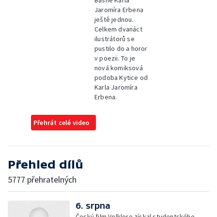
Básně Karla
Jaromíra Erbena
ještě jednou.
Celkem dvanáct
ilustrátorů se
pustilo do a horor
v poezii. To je
nová komiksová
podoba Kytice od
Karla Jaromíra
Erbena.
Přehrát celé video
Přehled dílů
5777 přehratelných
6. srpna
Český film Volklore získal studentského