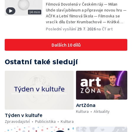
Filmová Dovolená v Českém ráji — Milan
Uhde slaví jubileum a připravuje novou hru —
14 min
AČFK a Letní filmová škola — Filmovka se
vrací k dílu Ester Krumbachové — Krátké
zprávy z kultury — Antonín Střížek namaloval
Poslední vysílání
29. 7. 2026
na ČT art
Svět od vedle
Dalších 10 dílů
Ostatní také sledují
ArtZóna
Kultura
Aktuality
Týden v kultuře
Zpravodajství
Publicistika
Kultura