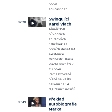
popis
současnosti.
Swingující
07:20
Karel Vlach
Téměř 350
původních
studiových
nahrávek za
prvních deset let
existence
Orchestru Karla
Vlacha vychází v
CD boxu.
Remastrované
písně se vešly
celkem na 14
digitálních nosičů.
Překlad
09:49
autobiografie
Marka