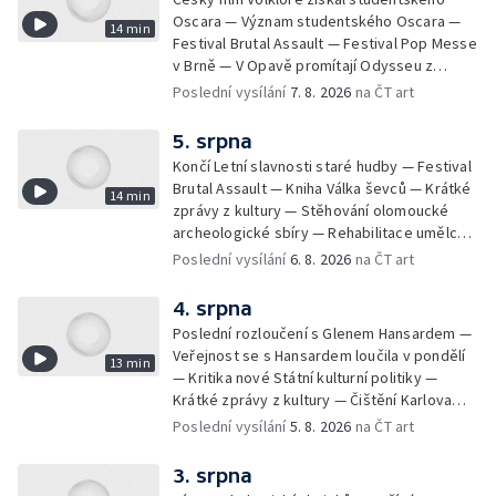
Oscara — Význam studentského Oscara —
14 min
Festival Brutal Assault — Festival Pop Messe
v Brně — V Opavě promítají Odysseu z
filmového pásu
Poslední vysílání
7. 8. 2026
na ČT art
5. srpna
Končí Letní slavnosti staré hudby — Festival
Brutal Assault — Kniha Válka ševců — Krátké
14 min
zprávy z kultury — Stěhování olomoucké
archeologické sbíry — Rehabilitace umělce
Milana Knížáka — Trailer na film Osamělý vlk
Poslední vysílání
6. 8. 2026
na ČT art
— Rošíření videohry Mafia: Domovina
4. srpna
Poslední rozloučení s Glenem Hansardem —
Veřejnost se s Hansardem loučila v pondělí
13 min
— Kritika nové Státní kulturní politiky —
Krátké zprávy z kultury — Čištění Karlova
mostu — Archeologický výzkum na
Poslední vysílání
5. 8. 2026
na ČT art
Znojemsku — Natáčení vánoční pohádky pro
neslyšící
3. srpna