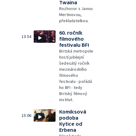
Twaina
Rozhovor s Janou
Mertinovou,
překladatelkou.
60. ročník
13:54
filmového
festivalu BFI
Britská metropole
hostí jubilejní
šedesátý ročník
mezinárodního
filmového
festivalu - pořádá
ho BFI - tedy
Britský filmový
institut.
Komiksová
15:06
podoba
Kytice od
Erbena