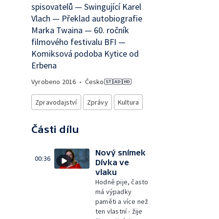
spisovatelů — Swingující Karel
Vlach — Překlad autobiografie
Marka Twaina — 60. ročník
filmového festivalu BFI —
Komiksová podoba Kytice od
Erbena
Vyrobeno
2016
•
Česko
Zpravodajství
Zprávy
Kultura
Části dílu
Nový snímek
00:36
Dívka ve
vlaku
Hodně pije, často
má výpadky
paměti a více než
ten vlastní - žije