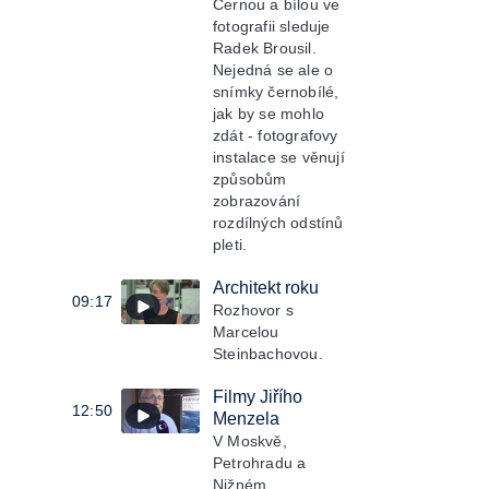
Černou a bílou ve
fotografii sleduje
Radek Brousil.
Nejedná se ale o
snímky černobílé,
jak by se mohlo
zdát - fotografovy
instalace se věnují
způsobům
zobrazování
rozdílných odstínů
pleti.
Architekt roku
09:17
Rozhovor s
Marcelou
Steinbachovou.
Filmy Jiřího
12:50
Menzela
V Moskvě,
Petrohradu a
Nižném