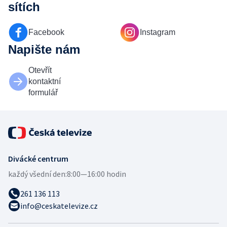
sítích
Facebook
Instagram
Napište nám
Otevřít
kontaktní
formulář
Divácké centrum
každý všední den:
8:00—16:00 hodin
261 136 113
info@ceskatelevize.cz