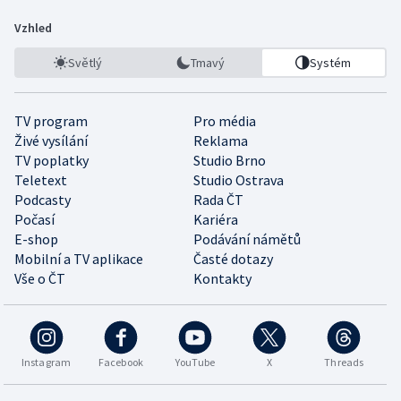
Vzhled
Světlý
Tmavý
Systém
TV program
Pro média
Živé vysílání
Reklama
TV poplatky
Studio Brno
Teletext
Studio Ostrava
Podcasty
Rada ČT
Počasí
Kariéra
E-shop
Podávání námětů
Mobilní a TV aplikace
Časté dotazy
Vše o ČT
Kontakty
Instagram
Facebook
YouTube
X
Threads