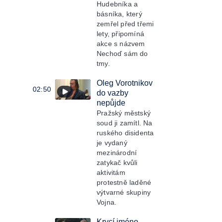
Hudebníka a
básníka, který
zemřel před třemi
lety, připomíná
akce s názvem
Nechoď sám do
tmy.
Oleg Vorotnikov
02:50
do vazby
nepůjde
Pražský městský
soud ji zamítl. Na
ruského disidenta
je vydaný
mezinárodní
zatykač kvůli
aktivitám
protestně laděné
výtvarné skupiny
Vojna.
Krycí jméno