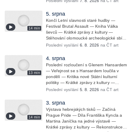
Poslední vysílání
7. 8. 2026
na ČT art
5. srpna
Končí Letní slavnosti staré hudby —
Festival Brutal Assault — Kniha Válka
14 min
ševců — Krátké zprávy z kultury —
Stěhování olomoucké archeologické sbíry
— Rehabilitace umělce Milana Knížáka —
Poslední vysílání
6. 8. 2026
na ČT art
Trailer na film Osamělý vlk — Rošíření
videohry Mafia: Domovina
4. srpna
Poslední rozloučení s Glenem Hansardem
— Veřejnost se s Hansardem loučila v
13 min
pondělí — Kritika nové Státní kulturní
politiky — Krátké zprávy z kultury —
Čištění Karlova mostu — Archeologický
Poslední vysílání
5. 8. 2026
na ČT art
výzkum na Znojemsku — Natáčení
vánoční pohádky pro neslyšící
3. srpna
Výstava hebrejských tisků — Začíná
Prague Pride — Díla Františka Kyncla a
14 min
Martina Janíčka na jedné výstavě —
Krátké zprávy z kultury — Rekonstrukce