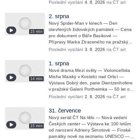
brněnských divadel — Budoucnost
Poslední vysílání
4. 8. 2026
na ČT art
Knihovny Václava Havla — Nové album
projektu Aplaus pro dva — Kulturní tipy
2. srpna
Nový Spider-Man v kinech — Den
otevřených židovských památek — Cena
15 min
pro dokument o Báře Basikové —
Přípravy Marka Ztraceného na pražský
koncert — Krátké zprávy z kultury —
Poslední vysílání
3. 8. 2026
na ČT art
Nález historických bronzových nástrojů
1. srpna
Nové drama Mezi světy — Violoncellista
Misha Maiský v Kostelci nad Orlicí —
14 min
Výstava Dobrý den, pane Dientzenhofere
v pražské Galerii Portheimka — 50 let od
premiéry filmu Na samotě u lesa — Krátké
Poslední vysílání
2. 8. 2026
na ČT art
zprávy z kultury — Nominace na hudební
ceny Mercury
31. července
Nový seriál ČT Na tělo — Nová vedení
Českých center — Výstava ke 100 letům
15 min
od narození Adrieny Šimotové — Finské
památky nově na seznamu UNESCO —