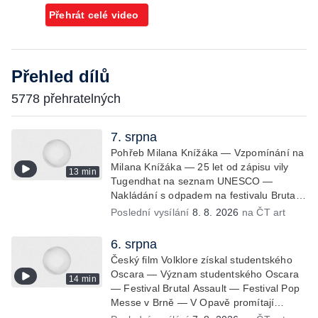
Přehrát celé video
Přehled dílů
5778 přehratelných
7. srpna
Pohřeb Milana Knížáka — Vzpomínání na
Milana Knížáka — 25 let od zápisu vily
13 min
Tugendhat na seznam UNESCO —
Nakládání s odpadem na festivalu Brutal
Assault — Koncert Marka Ztraceného na
Poslední vysílání
8. 8. 2026
na ČT art
Letenské pláni
6. srpna
Český film Volklore získal studentského
Oscara — Význam studentského Oscara
14 min
— Festival Brutal Assault — Festival Pop
Messe v Brně — V Opavě promítají
Odysseu z filmového pásu