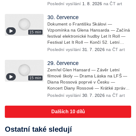
Krátké zprávy z kultury — Začíná Jiráskův
Poslední vysílání
1. 8. 2026
na ČT art
Hronov — Kulturní tipy
30. července
Dokument o Františku Skálovi —
Vzpomínka na Glena Hansarda — Začíná
15 min
festival elektronické hudby Let It Roll —
Festival Let It Roll — Končí 52. Letní
filmová škola — Krátké zprávy z kultury —
Poslední vysílání
31. 7. 2026
na ČT art
Rekonstrukce varhan v kostele Panny
Marie Sněžné
29. července
Zemřel Glen Hansard — Závěr Letní
filmové školy — Drama Láska na LFŠ —
15 min
Diana Rossová poprvé v Česku —
Koncert Diany Rossové — Krátké zprávy z
kultury — Výstavy o proměnách Prahy —
Poslední vysílání
30. 7. 2026
na ČT art
Zahajení Litomyšl Festu
Dalších 10 dílů
Ostatní také sledují