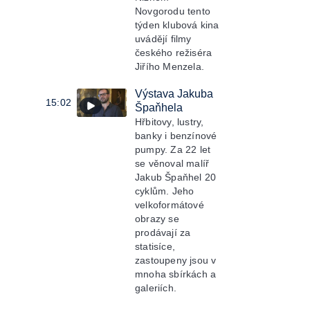
Novgorodu tento
týden klubová kina
uvádějí filmy
českého režiséra
Jiřího Menzela.
Výstava Jakuba
15:02
Špaňhela
Hřbitovy, lustry,
banky i benzínové
pumpy. Za 22 let
se věnoval malíř
Jakub Špaňhel 20
cyklům. Jeho
velkoformátové
obrazy se
prodávají za
statisíce,
zastoupeny jsou v
mnoha sbírkách a
galeriích.