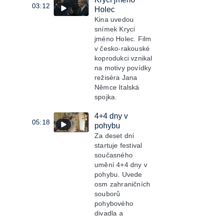
03:12
Holec
Kina uvedou
snímek Krycí
jméno Holec. Film
v česko-rakouské
koprodukci vznikal
na motivy povídky
režiséra Jana
Němce Italská
spojka.
4+4 dny v
05:18
pohybu
Za deset dní
startuje festival
současného
umění 4+4 dny v
pohybu. Uvede
osm zahraničních
souborů
pohybového
divadla a