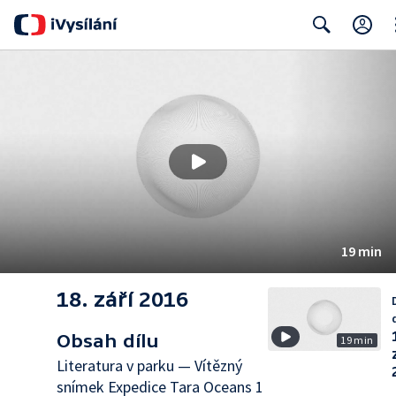
Cl
Search
19 min
18. září 2016
Obsah dílu
19 min
Literatura v parku — Vítězný
snímek Expedice Tara Oceans 1