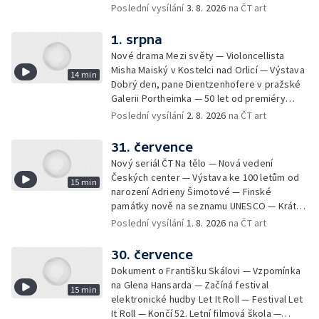
zprávy z kultury — Nález historických
Poslední vysílání
3. 8. 2026
na ČT art
bronzových nástrojů
1. srpna
Nové drama Mezi světy — Violoncellista
Misha Maiský v Kostelci nad Orlicí — Výstava
14 min
Dobrý den, pane Dientzenhofere v pražské
Galerii Portheimka — 50 let od premiéry
filmu Na samotě u lesa — Krátké zprávy z
Poslední vysílání
2. 8. 2026
na ČT art
kultury — Nominace na hudební ceny
Mercury
31. července
Nový seriál ČT Na tělo — Nová vedení
Českých center — Výstava ke 100 letům od
15 min
narození Adrieny Šimotové — Finské
památky nově na seznamu UNESCO — Krátké
zprávy z kultury — Začíná Jiráskův Hronov —
Poslední vysílání
1. 8. 2026
na ČT art
Kulturní tipy
30. července
Dokument o Františku Skálovi — Vzpomínka
na Glena Hansarda — Začíná festival
15 min
elektronické hudby Let It Roll — Festival Let
It Roll — Končí 52. Letní filmová škola —