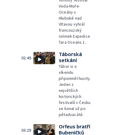
filmový festival
Voda-Moře-
Oceány v
Hluboké nad
Vltavou vyhrál
francouzský
snímek Expedice
Tara Oceans 1.
Táborská
02:49
setkání
Tábor si o
víkendu
připomněl husity.
Jeden z
největších
historických
festivalů v Česku
se konal už po
pětadvacáté.
Orfeus bratří
03:29
Bubeníčků