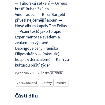
— Táborská setkání — Orfeus
bratří Bubeníčků na
Vinohradech — Blixa Bargeld
přivezl nejčernější album —
Nové album kapely The Fellas
— Psaní textů jako terapie —
Experimenty se světlem a
zvukem na výstavě —
Dabingové ceny Franiška
Filipovského — Rakouský
hospic v Jeruzalémě — Kam za
kulturou příští týden
Vyrobeno
2016
•
Česko
Zpravodajství
Zprávy
Kultura
Části dílu