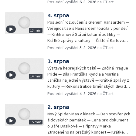
Milana Knížáka — Trailer na film Osamělý vlk
Poslední vysílání
6. 8. 2026
na ČT art
— Rošíření videohry Mafia: Domovina
4. srpna
Poslední rozloučení s Glenem Hansardem —
Veřejnost se s Hansardem loučila v pondělí
13 min
— Kritika nové Státní kulturní politiky —
Krátké zprávy z kultury — Čištění Karlova
mostu — Archeologický výzkum na
Poslední vysílání
5. 8. 2026
na ČT art
Znojemsku — Natáčení vánoční pohádky pro
neslyšící
3. srpna
Výstava hebrejských tisků — Začíná Prague
Pride — Díla Františka Kyncla a Martina
14 min
Janíčka na jedné výstavě — Krátké zprávy z
kultury — Rekonstrukce brněnských divadel
— Budoucnost Knihovny Václava Havla —
Poslední vysílání
4. 8. 2026
na ČT art
Nové album projektu Aplaus pro dva —
Kulturní tipy
2. srpna
Nový Spider-Man v kinech — Den otevřených
židovských památek — Cena pro dokument
15 min
o Báře Basikové — Přípravy Marka
Ztraceného na pražský koncert — Krátké