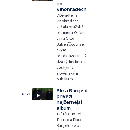
na
Vinohradech
V Divadle na
Vinohradech
začala pražská
premiéra Orfea.
Jiří a Otto
Bubeníčkovi se
svým
představením už
dva týdny loučí s
českým a
slovenským
publikem.
Blixa Bargeld
04:59
přivezl
nejčernější
album
Tvůrčí duo Teho
Teardo a Blixa
Bargeld se po