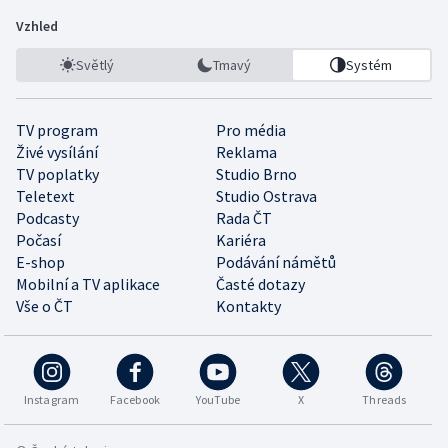
Vzhled
Světlý
Tmavý
Systém
TV program
Pro média
Živé vysílání
Reklama
TV poplatky
Studio Brno
Teletext
Studio Ostrava
Podcasty
Rada ČT
Počasí
Kariéra
E-shop
Podávání námětů
Mobilní a TV aplikace
Časté dotazy
Vše o ČT
Kontakty
Instagram
Facebook
YouTube
X
Threads