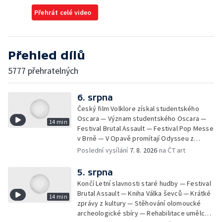
Přehrát celé video
Přehled dílů
5777 přehratelných
6. srpna
Český film Volklore získal studentského
Oscara — Význam studentského Oscara —
14 min
Festival Brutal Assault — Festival Pop Messe
v Brně — V Opavě promítají Odysseu z
filmového pásu
Poslední vysílání
7. 8. 2026
na ČT art
5. srpna
Končí Letní slavnosti staré hudby — Festival
Brutal Assault — Kniha Válka ševců — Krátké
14 min
zprávy z kultury — Stěhování olomoucké
archeologické sbíry — Rehabilitace umělce