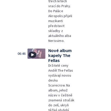
třech letech
vrací do Prahy.
Do Paláce
Akropolis přijeli
muzikanti
představit
skladby z
aktuálního alba
Nerissimo.
Nové album
06:46
kapely The
Fellas
Držitelé ceny
Anděl The Fellas
vydávají novou
desku
Scarecrow. Na
album, jehož
název v češtině
znamená strašák
do zelí, ukryli
těžké období