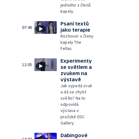
jednoho z členů
kapely.
Psaní textů
07:46
jako terapie
Rozhovor s členy
kapely The
Fellas.
Experimenty
12:05
se světlem a
zvukem na
výstavě
Jak vypadá zvuk
a dá se chytit
světlo? Na to
odpovídá
výstava v
pražské DSC
Gallery.
Dabingové