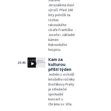
starého
Jeruzaléma slaví
výročí. Před 160
lety položili na
rozkaz
rakouského
císaře Františka
Josefa I. základní
kámen
Rakouského
hospicu.
Kam za
16:46
kulturou
příští týden
Jedním z vrcholů
letošního ročníku
Dvořákovy Prahy
je středeční
spirituální
koncert v
Chrámu sv. Víta.