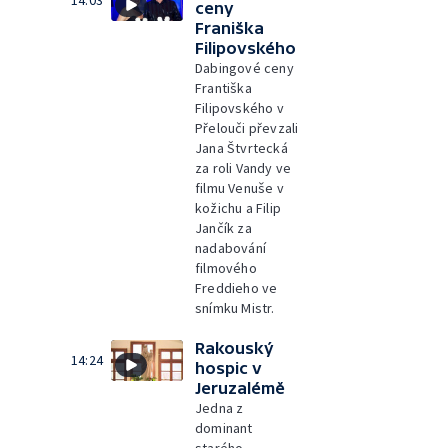
14:03
ceny
Franiška
Filipovského
Dabingové ceny
Františka
Filipovského v
Přelouči převzali
Jana Štvrtecká
za roli Vandy ve
filmu Venuše v
kožichu a Filip
Jančík za
nadabování
filmového
Freddieho ve
snímku Mistr.
Rakouský
14:24
hospic v
Jeruzalémě
Jedna z
dominant