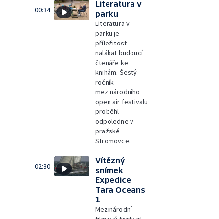
Literatura v
00:34
parku
Literatura v
parku je
příležitost
nalákat budoucí
čtenáře ke
knihám. Šestý
ročník
mezinárodního
open air festivalu
proběhl
odpoledne v
pražské
Stromovce.
Vítězný
02:30
snímek
Expedice
Tara Oceans
1
Mezinárodní