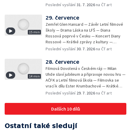
Krátké zprávy z kultury — Rekonstrukce
Poslední vysílání
31. 7. 2026
na ČT art
varhan v kostele Panny Marie Sněžné
29. července
Zemřel Glen Hansard — Závěr Letní filmové
školy — Drama Láska na LFŠ — Diana
15 min
Rossová poprvé v Česku — Koncert Diany
Rossové — Krátké zprávy z kultury —
Výstavy o proměnách Prahy — Zahajení
Poslední vysílání
30. 7. 2026
na ČT art
Litomyšl Festu
28. července
Filmová Dovolená v Českém ráji — Milan
Uhde slaví jubileum a připravuje novou hru —
14 min
AČFK a Letní filmová škola — Filmovka se
vrací k dílu Ester Krumbachové — Krátké
zprávy z kultury — Antonín Střížek namaloval
Poslední vysílání
29. 7. 2026
na ČT art
Svět od vedle
Dalších 10 dílů
Ostatní také sledují