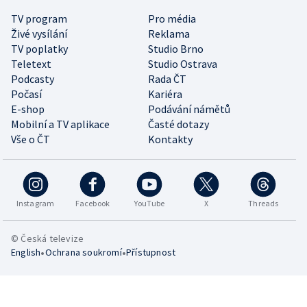
TV program
Pro média
Živé vysílání
Reklama
TV poplatky
Studio Brno
Teletext
Studio Ostrava
Podcasty
Rada ČT
Počasí
Kariéra
E-shop
Podávání námětů
Mobilní a TV aplikace
Časté dotazy
Vše o ČT
Kontakty
Instagram
Facebook
YouTube
X
Threads
© Česká televize
•
•
English
Ochrana soukromí
Přístupnost