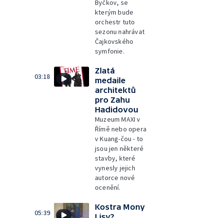
Byčkov, se
kterým bude
orchestr tuto
sezonu nahrávat
Čajkovského
symfonie.
Zlatá
03:18
medaile
architektů
pro Zahu
Hadidovou
Muzeum MAXI v
Římě nebo opera
v Kuang-čou - to
jsou jen některé
stavby, které
vynesly jejich
autorce nové
ocenění.
Kostra Mony
05:39
Lisy?