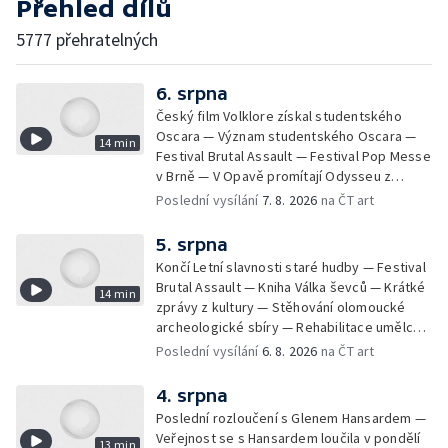
Přehled dílů
5777 přehratelných
6. srpna
Český film Volklore získal studentského
Oscara — Význam studentského Oscara —
14 min
Festival Brutal Assault — Festival Pop Messe
v Brně — V Opavě promítají Odysseu z
filmového pásu
Poslední vysílání
7. 8. 2026
na ČT art
5. srpna
Končí Letní slavnosti staré hudby — Festival
Brutal Assault — Kniha Válka ševců — Krátké
14 min
zprávy z kultury — Stěhování olomoucké
archeologické sbíry — Rehabilitace umělce
Milana Knížáka — Trailer na film Osamělý vlk
Poslední vysílání
6. 8. 2026
na ČT art
— Rošíření videohry Mafia: Domovina
4. srpna
Poslední rozloučení s Glenem Hansardem —
Veřejnost se s Hansardem loučila v pondělí
13 min