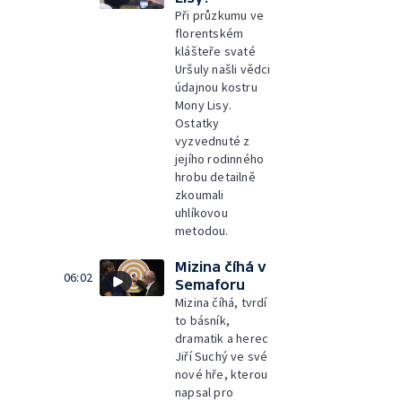
Při průzkumu ve
florentském
klášteře svaté
Uršuly našli vědci
údajnou kostru
Mony Lisy.
Ostatky
vyzvednuté z
jejího rodinného
hrobu detailně
zkoumali
uhlíkovou
metodou.
Mizina číhá v
06:02
Semaforu
Mizina číhá, tvrdí
to básník,
dramatik a herec
Jiří Suchý ve své
nové hře, kterou
napsal pro