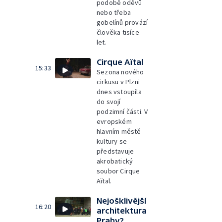
podobě oděvů
nebo třeba
gobelínů provází
člověka tisíce
let.
Cirque Aïtal
15:33
Sezona nového
cirkusu v Plzni
dnes vstoupila
do svojí
podzimní části. V
evropském
hlavním městě
kultury se
představuje
akrobatický
soubor Cirque
Aïtal.
Nejošklivější
16:20
architektura
Prahy?