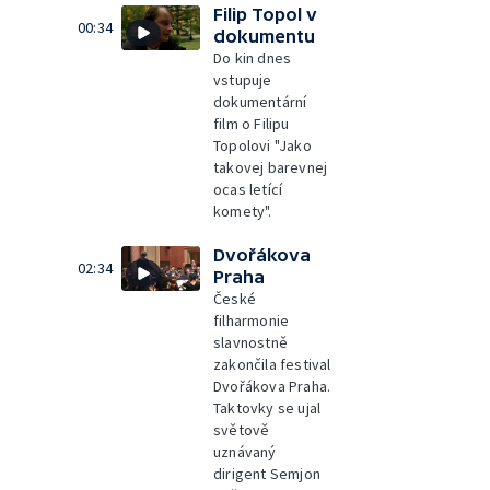
Filip Topol v
00:34
dokumentu
Do kin dnes
vstupuje
dokumentární
film o Filipu
Topolovi "Jako
takovej barevnej
ocas letící
komety".
Dvořákova
02:34
Praha
České
filharmonie
slavnostně
zakončila festival
Dvořákova Praha.
Taktovky se ujal
světově
uznávaný
dirigent Semjon