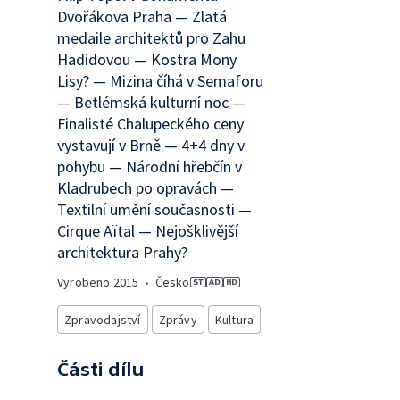
Dvořákova Praha — Zlatá
medaile architektů pro Zahu
Hadidovou — Kostra Mony
Lisy? — Mizina číhá v Semaforu
— Betlémská kulturní noc —
Finalisté Chalupeckého ceny
vystavují v Brně — 4+4 dny v
pohybu — Národní hřebčín v
Kladrubech po opravách —
Textilní umění současnosti —
Cirque Aïtal — Nejošklivější
architektura Prahy?
Vyrobeno
2015
•
Česko
Zpravodajství
Zprávy
Kultura
Části dílu