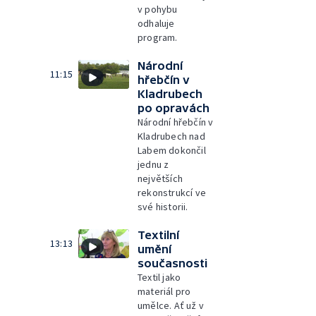
v pohybu
odhaluje
program.
Národní
11:15
hřebčín v
Kladrubech
po opravách
Národní hřebčín v
Kladrubech nad
Labem dokončil
jednu z
největších
rekonstrukcí ve
své historii.
Textilní
13:13
umění
současnosti
Textil jako
materiál pro
umělce. Ať už v