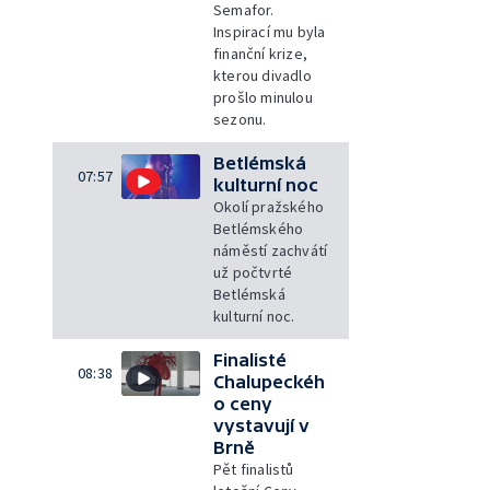
Semafor.
Inspirací mu byla
finanční krize,
kterou divadlo
prošlo minulou
sezonu.
Betlémská
07:57
kulturní noc
Okolí pražského
Betlémského
náměstí zachvátí
už počtvrté
Betlémská
kulturní noc.
Finalisté
08:38
Chalupeckéh
o ceny
vystavují v
Brně
Pět finalistů