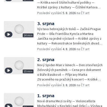
— Kritika nové Státní kulturní politiky —
Krátké zprávy z kultury — Čištění Karlova
mostu — Archeologický výzkum na
Poslední vysílání
5. 8. 2026
na ČT art
Znojemsku — Natáčení vánoční pohádky pro
neslyšící
3. srpna
Výstava hebrejských tisků — Začíná Prague
Pride — Díla Františka Kyncla a Martina
14 min
Janíčka na jedné výstavě — Krátké zprávy z
kultury — Rekonstrukce brněnských divadel
— Budoucnost Knihovny Václava Havla —
Poslední vysílání
4. 8. 2026
na ČT art
Nové album projektu Aplaus pro dva —
Kulturní tipy
2. srpna
Nový Spider-Man v kinech — Den otevřených
židovských památek — Cena pro dokument
15 min
o Báře Basikové — Přípravy Marka
Ztraceného na pražský koncert — Krátké
zprávy z kultury — Nález historických
Poslední vysílání
3. 8. 2026
na ČT art
bronzových nástrojů
1. srpna
Nové drama Mezi světy — Violoncellista
Misha Maiský v Kostelci nad Orlicí — Výstava