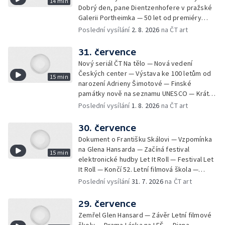
14 min
Dobrý den, pane Dientzenhofere v pražské
Galerii Portheimka — 50 let od premiéry
filmu Na samotě u lesa — Krátké zprávy z
Poslední vysílání
2. 8. 2026
na ČT art
kultury — Nominace na hudební ceny
Mercury
31. července
Nový seriál ČT Na tělo — Nová vedení
Českých center — Výstava ke 100 letům od
15 min
narození Adrieny Šimotové — Finské
památky nově na seznamu UNESCO — Krátké
zprávy z kultury — Začíná Jiráskův Hronov —
Poslední vysílání
1. 8. 2026
na ČT art
Kulturní tipy
30. července
Dokument o Františku Skálovi — Vzpomínka
na Glena Hansarda — Začíná festival
15 min
elektronické hudby Let It Roll — Festival Let
It Roll — Končí 52. Letní filmová škola —
Krátké zprávy z kultury — Rekonstrukce
Poslední vysílání
31. 7. 2026
na ČT art
varhan v kostele Panny Marie Sněžné
29. července
Zemřel Glen Hansard — Závěr Letní filmové