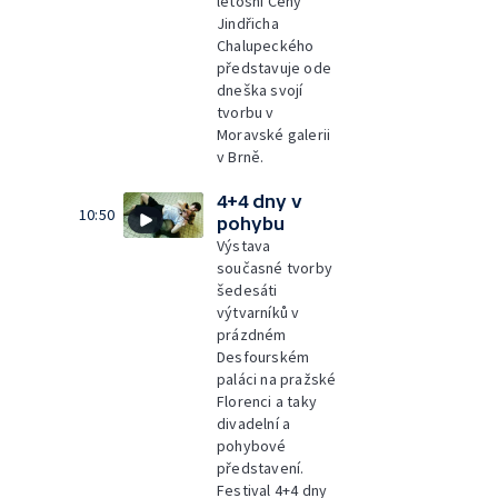
letošní Ceny
Jindřicha
Chalupeckého
představuje ode
dneška svojí
tvorbu v
Moravské galerii
v Brně.
4+4 dny v
10:50
pohybu
Výstava
současné tvorby
šedesáti
výtvarníků v
prázdném
Desfourském
paláci na pražské
Florenci a taky
divadelní a
pohybové
představení.
Festival 4+4 dny