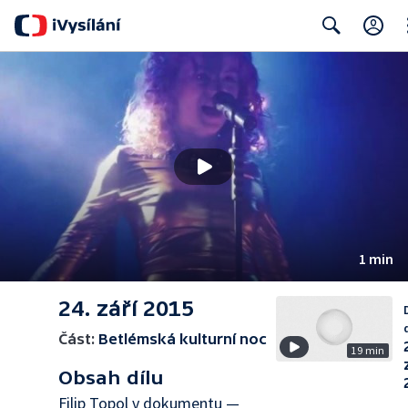
Cl
Search
1 min
24. září 2015
Část:
Betlémská kulturní noc
19 min
Obsah dílu
Filip Topol v dokumentu —