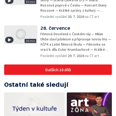
školy — Drama Láska na LFŠ — Diana
15 min
Rossová poprvé v Česku — Koncert Diany
Rossové — Krátké zprávy z kultury —
Výstavy o proměnách Prahy — Zahajení
Poslední vysílání
30. 7. 2026
na ČT art
Litomyšl Festu
28. července
Filmová Dovolená v Českém ráji — Milan
Uhde slaví jubileum a připravuje novou hru —
14 min
AČFK a Letní filmová škola — Filmovka se
vrací k dílu Ester Krumbachové — Krátké
zprávy z kultury — Antonín Střížek namaloval
Poslední vysílání
29. 7. 2026
na ČT art
Svět od vedle
Dalších 10 dílů
Ostatní také sledují