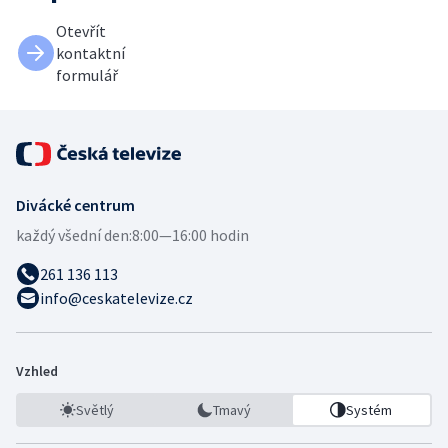
Otevřít
kontaktní
formulář
Divácké centrum
každý všední den:
8:00—16:00 hodin
261 136 113
info@ceskatelevize.cz
Vzhled
Světlý
Tmavý
Systém