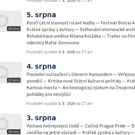
Poslední vysílání
7. 8. 2026
na ČT art
5. srpna
Končí Letní slavnosti staré hudby — Festival Brutal 
14 min
Krátké zprávy z kultury — Stěhování olomoucké arch
Rehabilitace umělce Milana Knížáka — Trailer na fil
videohry Mafia: Domovina
Poslední vysílání
6. 8. 2026
na ČT art
4. srpna
Poslední rozloučení s Glenem Hansardem — Veřejnost
13 min
pondělí — Kritika nové Státní kulturní politiky — Krá
Karlova mostu — Archeologický výzkum na Znojemsk
pohádky pro neslyšící
Poslední vysílání
5. 8. 2026
na ČT art
3. srpna
Výstava hebrejských tisků — Začíná Prague Pride — Dí
14 min
Janíčka na jedné výstavě — Krátké zprávy z kultury