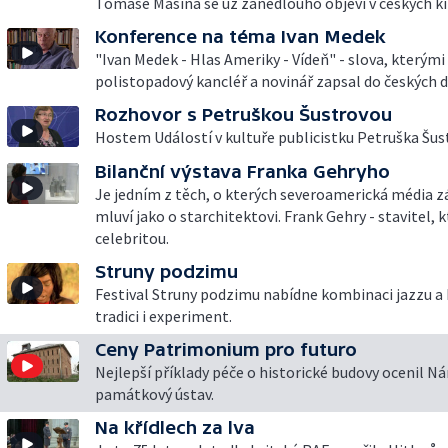
Tomáše Mašína se už zanedlouho objeví v českých ki
Konference na téma Ivan Medek
"Ivan Medek - Hlas Ameriky - Vídeň" - slova, kterými
polistopadový kancléř a novinář zapsal do českých d
Rozhovor s Petruškou Šustrovou
Hostem Událostí v kultuře publicistku Petruška Šus
Bilanční výstava Franka Gehryho
Je jedním z těch, o kterých severoamerická média 
mluví jako o starchitektovi. Frank Gehry - stavitel, k
celebritou.
Struny podzimu
Festival Struny podzimu nabídne kombinaci jazzu a k
tradici i experiment.
Ceny Patrimonium pro futuro
Nejlepší příklady péče o historické budovy ocenil N
památkový ústav.
Na křídlech za lva