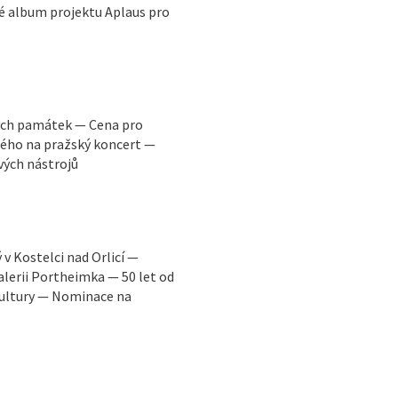
é album projektu Aplaus pro
ých památek — Cena pro
ého na pražský koncert —
vých nástrojů
v Kostelci nad Orlicí —
lerii Portheimka — 50 let od
kultury — Nominace na