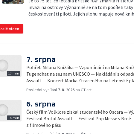
Je to 75 let, co letadla britské RAF zmařila Hitlerův
invazi na ostrovy. Významně se na tom podíleli taky
českoslovenští piloti. Jejich úlohu mapuje nová knih
 celé video
7. srpna
Pohřeb Milana Knížáka — Vzpomínání na Milana Knížá
13 min
Tugendhat na seznam UNESCO — Nakládání s odpadem
Assault — Koncert Marka Ztraceného na Letenské pl
Poslední vysílání
7. 8. 2026
na ČT art
6. srpna
Český film Volklore získal studentského Oscara — 
14 min
Festival Brutal Assault — Festival Pop Messe v Brně
z filmového pásu