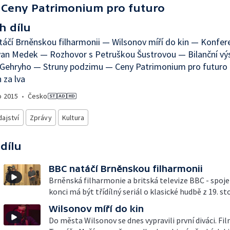
Ceny Patrimonium pro futuro
h dílu
áčí Brněnskou filharmonii — Wilsonov míří do kin — Konfer
van Medek — Rozhovor s Petruškou Šustrovou — Bilanční vý
 Gehryho — Struny podzimu — Ceny Patrimonium pro futuro
 za lva
o
2015
•
Česko
ajství
Zprávy
Kultura
 dílu
BBC natáčí Brněnskou filharmonii
Brněnská filharmonie a britská televize BBC - spoje
konci má být třídílný seriál o klasické hudbě z 19. sto
Wilsonov míří do kin
Do města Wilsonov se dnes vypravili první diváci. Fil