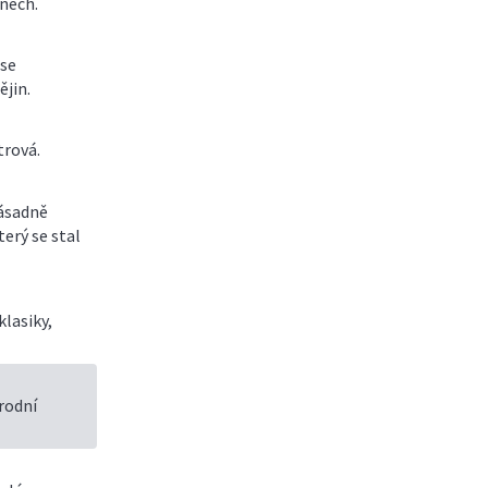
nech.
 se
ějin.
trová.
zásadně
terý se stal
lasiky,
árodní