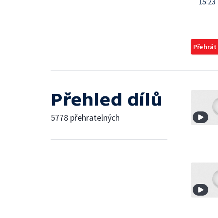
15:23
Přehrát
Přehled dílů
5778 přehratelných