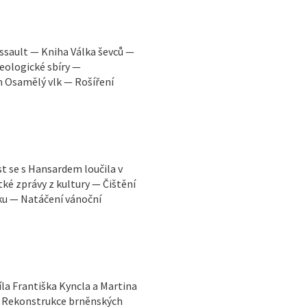
Assault — Kniha Válka ševců —
eologické sbíry —
m Osamělý vlk — Rošíření
 se s Hansardem loučila v
tké zprávy z kultury — Čištění
u — Natáčení vánoční
la Františka Kyncla a Martina
 — Rekonstrukce brněnských