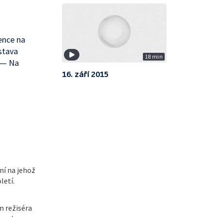
ence na
stava
18 min
 — Na
16. září 2015
ní na jehož
letí.
m režiséra