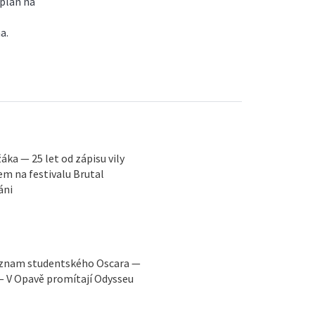
 plán na
a.
ka — 25 let od zápisu vily
 na festivalu Brutal
áni
Význam studentského Oscara —
 — V Opavě promítají Odysseu