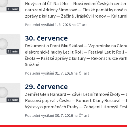
Nový seriál ČT Na tělo — Nová vedení Českých center
15 min
narození Adrieny Šimotové — Finské památky nově
zprávy z kultury — Začíná Jiráskův Hronov — Kulturní
Poslední vysílání
1. 8. 2026
na ČT art
30. července
Dokument o Františku Skálovi — Vzpomínka na Glena
15 min
elektronické hudby Let It Roll — Festival Let It Roll 
škola — Krátké zprávy z kultury — Rekonstrukce varh
Sněžné
Poslední vysílání
31. 7. 2026
na ČT art
29. července
Zemřel Glen Hansard — Závěr Letní filmové školy —
15 min
Rossová poprvé v Česku — Koncert Diany Rossové — K
Výstavy o proměnách Prahy — Zahajení Litomyšl Fes
Poslední vysílání
30. 7. 2026
na ČT art