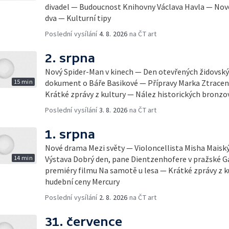
divadel — Budoucnost Knihovny Václava Havla — Nov
dva — Kulturní tipy
Poslední vysílání
4. 8. 2026
na ČT art
2. srpna
Nový Spider-Man v kinech — Den otevřených židovsk
15 min
dokument o Báře Basikové — Přípravy Marka Ztracen
Krátké zprávy z kultury — Nález historických bronzo
Poslední vysílání
3. 8. 2026
na ČT art
1. srpna
Nové drama Mezi světy — Violoncellista Misha Maiský 
14 min
Výstava Dobrý den, pane Dientzenhofere v pražské Ga
premiéry filmu Na samotě u lesa — Krátké zprávy z 
hudební ceny Mercury
Poslední vysílání
2. 8. 2026
na ČT art
31. července