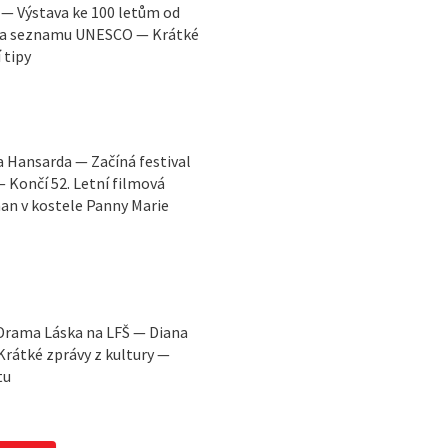
 — Výstava ke 100 letům od
 na seznamu UNESCO — Krátké
 tipy
 Hansarda — Začíná festival
— Končí 52. Letní filmová
an v kostele Panny Marie
 Drama Láska na LFŠ — Diana
rátké zprávy z kultury —
tu