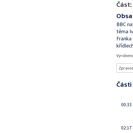
Část:
Obsa
BBC nat
téma I
Franka
křídlech
Vyroben
Zpravod
Části
00:33
02:17