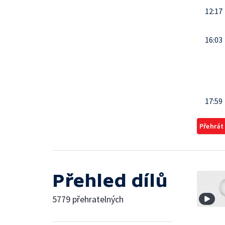
12:17
16:03
17:59
Přehrát
Přehled dílů
5779 přehratelných