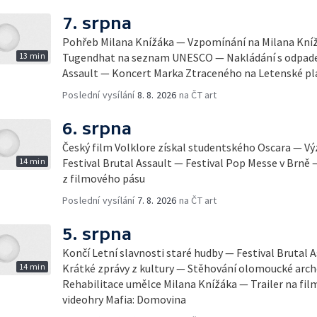
7. srpna
Pohřeb Milana Knížáka — Vzpomínání na Milana Knížá
13 min
Tugendhat na seznam UNESCO — Nakládání s odpadem
Assault — Koncert Marka Ztraceného na Letenské pl
Poslední vysílání
8. 8. 2026
na ČT art
6. srpna
Český film Volklore získal studentského Oscara — 
14 min
Festival Brutal Assault — Festival Pop Messe v Brně
z filmového pásu
Poslední vysílání
7. 8. 2026
na ČT art
5. srpna
Končí Letní slavnosti staré hudby — Festival Brutal 
14 min
Krátké zprávy z kultury — Stěhování olomoucké arch
Rehabilitace umělce Milana Knížáka — Trailer na fil
videohry Mafia: Domovina