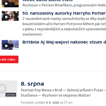
Rozhovor s Petrem Minaříkem, programovým ředit
50. narozeniny autorky Harryho Potter
Z nezaměstnané matky-samoživitelky se díky úspěc
kouzelnickém učni Harrym Potterovi během pár le
v jednu z nejznámějších a nejbohatších spisovatele
současnosti.
Británie Aj Wej-wejovi nakonec vízum 
 celé video
8. srpna
Festival Pop Messe v Brně — Duhový průvod v Praze 
14 min
StarDance — Rozhovor se skupinou Waltari
Poslední vysílání
9. 8. 2026
na ČT art