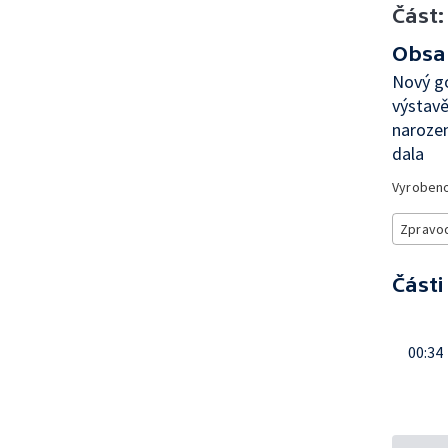
Část:
Obsa
Nový go
výstavě
narozen
dala
Vyroben
Zpravod
Části
00:34