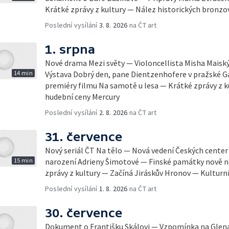
Krátké zprávy z kultury — Nález historických bronzo
Poslední vysílání
3. 8. 2026
na ČT art
1. srpna
Nové drama Mezi světy — Violoncellista Misha Maiský 
14 min
Výstava Dobrý den, pane Dientzenhofere v pražské Ga
premiéry filmu Na samotě u lesa — Krátké zprávy z 
hudební ceny Mercury
Poslední vysílání
2. 8. 2026
na ČT art
31. července
Nový seriál ČT Na tělo — Nová vedení Českých center
15 min
narození Adrieny Šimotové — Finské památky nově
zprávy z kultury — Začíná Jiráskův Hronov — Kulturní
Poslední vysílání
1. 8. 2026
na ČT art
30. července
Dokument o Františku Skálovi — Vzpomínka na Glena