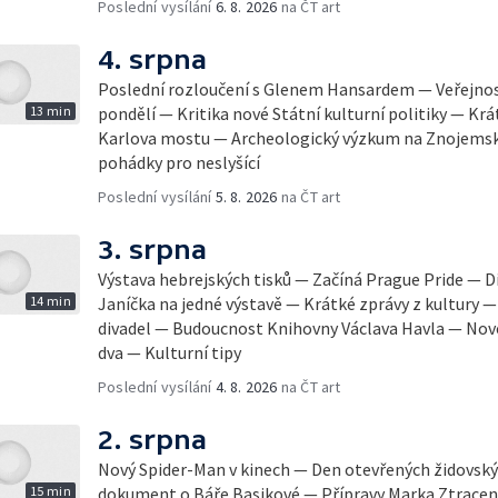
Poslední vysílání
6. 8. 2026
na ČT art
4. srpna
Poslední rozloučení s Glenem Hansardem — Veřejnost
13 min
pondělí — Kritika nové Státní kulturní politiky — Krá
Karlova mostu — Archeologický výzkum na Znojemsk
pohádky pro neslyšící
Poslední vysílání
5. 8. 2026
na ČT art
3. srpna
Výstava hebrejských tisků — Začíná Prague Pride — Dí
14 min
Janíčka na jedné výstavě — Krátké zprávy z kultury
divadel — Budoucnost Knihovny Václava Havla — Nov
dva — Kulturní tipy
Poslední vysílání
4. 8. 2026
na ČT art
2. srpna
Nový Spider-Man v kinech — Den otevřených židovsk
15 min
dokument o Báře Basikové — Přípravy Marka Ztracen