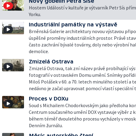
Nový gobelín Petra Síse
Hostem Událostí v kultuře je výtvarník Petr Sís pří
Yorku.
Industriální památky na výstavě
Brněnská Galerie architektury novou výstavou přip
úspěšné proměny industriálních prostor. Právě sta
často zachrání bývalé továrny, doly nebo výrobní ha
demolice.
Zmizelá Ostrava
Zmizelá Ostrava, tak zní název právě probíhající výs
fotografií v ostravském Domu umění. Snímky pořídi
Miloš Polášek v 60. a 70. letech minulého století a t
nedávno je začal upravovat pomocí vlastí speciální 
Proces v DOXu
Soud s Michailem Chodorkovským jako předloha ko
Centrum současného umění DOX vystavuje výběr z k
během téměř dvouletého procesu vycházely v mos
Denním žurnálu.
Měsíc autorského čtení