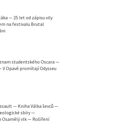
ka — 25 let od zápisu vily
 na festivalu Brutal
áni
Význam studentského Oscara —
 — V Opavě promítají Odysseu
Assault — Kniha Válka ševců —
eologické sbíry —
m Osamělý vlk — Rošíření