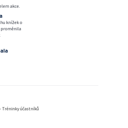
elem akce.
a
hu knížek o
t proměnila
k
dala
— Tréninky účastníků