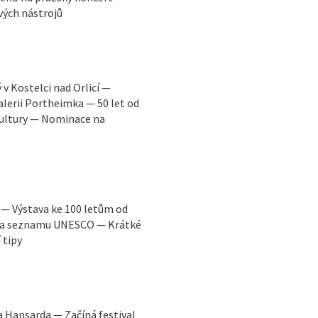
vých nástrojů
v Kostelci nad Orlicí —
lerii Portheimka — 50 let od
kultury — Nominace na
 — Výstava ke 100 letům od
 na seznamu UNESCO — Krátké
 tipy
 Hansarda — Začíná festival