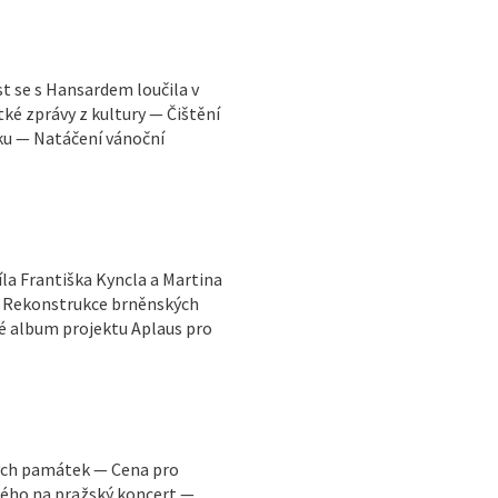
 se s Hansardem loučila v
tké zprávy z kultury — Čištění
u — Natáčení vánoční
la Františka Kyncla a Martina
 — Rekonstrukce brněnských
é album projektu Aplaus pro
ých památek — Cena pro
ého na pražský koncert —