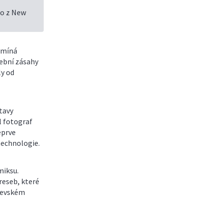
mo z New
omíná
vební zásahy
ly od
tavy
l fotograf
eprve
technologie.
miksu.
reseb, které
kevském