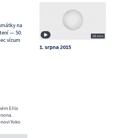
památky na
ení — 50.
18 min
nec vízum
1. srpna 2015
kém Ellis
nnona.
onovi Yoko