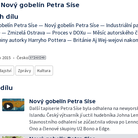
Nový gobelín Petra Síse
h dílu
belín Petra Síse — Nový gobelín Petra Síse — Industriální 
 — Zmizelá Ostrava — Proces v DOXu — Měsíc autorského čt
iny autorky Harryho Pottera — Británie Aj Wej-wejovi nako
o
2015
•
Česko
ajství
Zprávy
Kultura
 dílu
Nový gobelín Petra Síse
Další tapiserie Petra Síse byla odhalena na newyors
Islandu. Český výtvarník jí uctil hudebníka Johna Le
Slavnostního odhalení se zúčastnila vdova po Lenn
Ono a členové skupiny U2 Bono a Edge.