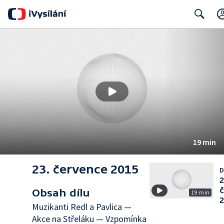
Search
19 min
23. července 2015
D
2
Obsah dílu
19 min
Muzikanti Redl a Pavlica —
Akce na Střeláku — Vzpomínka