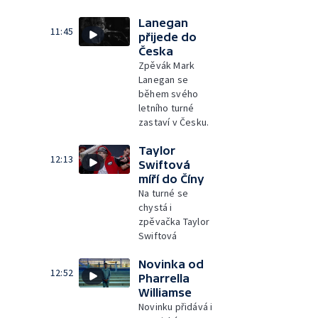
Lanegan
11:45
přijede do
Česka
Zpěvák Mark
Lanegan se
během svého
letního turné
zastaví v Česku.
Taylor
12:13
Swiftová
míří do Číny
Na turné se
chystá i
zpěvačka Taylor
Swiftová
Novinka od
12:52
Pharrella
Williamse
Novinku přidává i