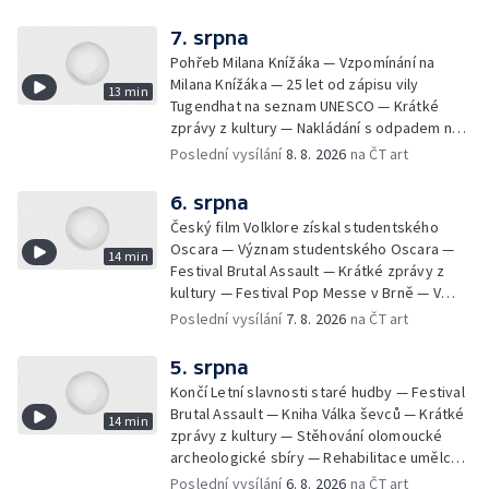
7. srpna
Pohřeb Milana Knížáka — Vzpomínání na
Milana Knížáka — 25 let od zápisu vily
13 min
Tugendhat na seznam UNESCO — Krátké
zprávy z kultury — Nakládání s odpadem na
festivalu Brutal Assault — Koncert Marka
Poslední vysílání
8. 8. 2026
na ČT art
Ztraceného na Letenské pláni
6. srpna
Český film Volklore získal studentského
Oscara — Význam studentského Oscara —
14 min
Festival Brutal Assault — Krátké zprávy z
kultury — Festival Pop Messe v Brně — V
Opavě promítají Odysseu z filmového pásu
Poslední vysílání
7. 8. 2026
na ČT art
5. srpna
Končí Letní slavnosti staré hudby — Festival
Brutal Assault — Kniha Válka ševců — Krátké
14 min
zprávy z kultury — Stěhování olomoucké
archeologické sbíry — Rehabilitace umělce
Milana Knížáka — Trailer na film Osamělý vlk
Poslední vysílání
6. 8. 2026
na ČT art