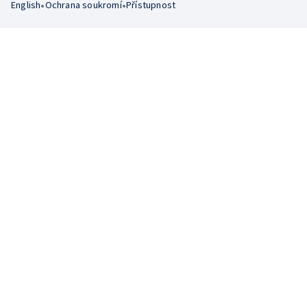
•
•
English
Ochrana soukromí
Přístupnost