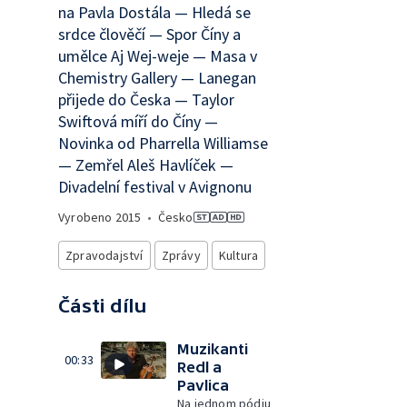
na Pavla Dostála — Hledá se
srdce člověčí — Spor Číny a
umělce Aj Wej-weje — Masa v
Chemistry Gallery — Lanegan
přijede do Česka — Taylor
Swiftová míří do Číny —
Novinka od Pharrella Williamse
— Zemřel Aleš Havlíček —
Divadelní festival v Avignonu
Vyrobeno
2015
•
Česko
Zpravodajství
Zprávy
Kultura
Části dílu
Muzikanti
00:33
Redl a
Pavlica
Na jednom pódiu