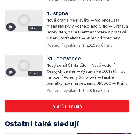
Poslední vysílání
3. 8. 2026
na ČT art
bronzových nástrojů
1. srpna
Nové drama Mezi světy — Violoncellista
Misha Maiský v Kostelci nad Orlicí — Výstava
14 min
Dobrý den, pane Dientzenhofere v pražské
Galerii Portheimka — 50 let od premiéry
filmu Na samotě u lesa — Krátké zprávy z
Poslední vysílání
2. 8. 2026
na ČT art
kultury — Nominace na hudební ceny
Mercury
31. července
Nový seriál ČT Na tělo — Nová vedení
Českých center — Výstava ke 100 letům od
15 min
narození Adrieny Šimotové — Finské
památky nově na seznamu UNESCO — Krátké
zprávy z kultury — Začíná Jiráskův Hronov —
Poslední vysílání
1. 8. 2026
na ČT art
Kulturní tipy
Dalších 10 dílů
Ostatní také sledují