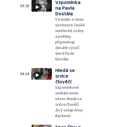
Vzpomínka
03:28
na Pavla
Dostála
V Senátu si dnes
osobnosti české
umělecké scény
a politiky
připomínají
desáté výročí
úmrtí Pavla
Dostála.
Hledá se
04:34
srdce
člověčí
Vzpomínkové
setkání neslo
název Hledá se
srdce člověčí.
Živý vstup Anny
Rackové.