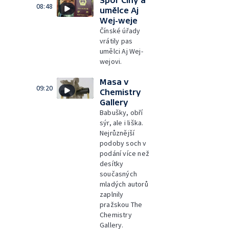
Spor Číny a
08:48
umělce Aj
Wej-weje
Čínské úřady
vrátily pas
umělci Aj Wej-
wejovi.
Masa v
09:20
Chemistry
Gallery
Babušky, obří
sýr, ale i liška.
Nejrůznější
podoby soch v
podání více než
desítky
současných
mladých autorů
zaplnily
pražskou The
Chemistry
Gallery.