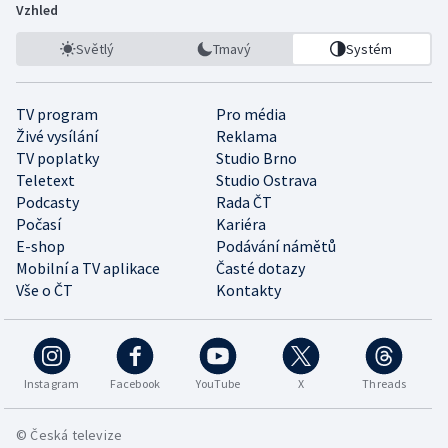
Vzhled
Světlý
Tmavý
Systém
TV program
Pro média
Živé vysílání
Reklama
TV poplatky
Studio Brno
Teletext
Studio Ostrava
Podcasty
Rada ČT
Počasí
Kariéra
E-shop
Podávání námětů
Mobilní a TV aplikace
Časté dotazy
Vše o ČT
Kontakty
Instagram
Facebook
YouTube
X
Threads
© Česká televize