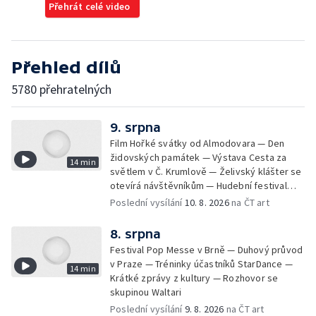
Přehrát celé video
Přehled dílů
5780 přehratelných
9. srpna
Film Hořké svátky od Almodovara — Den
židovských památek — Výstava Cesta za
14 min
světlem v Č. Krumlově — Želivský klášter se
otevírá návštěvníkům — Hudební festival
Vyrij u Kyjeva — Fat Dog na Pop Messe
Poslední vysílání
10. 8. 2026
na ČT art
8. srpna
Festival Pop Messe v Brně — Duhový průvod
v Praze — Tréninky účastníků StarDance —
14 min
Krátké zprávy z kultury — Rozhovor se
skupinou Waltari
Poslední vysílání
9. 8. 2026
na ČT art