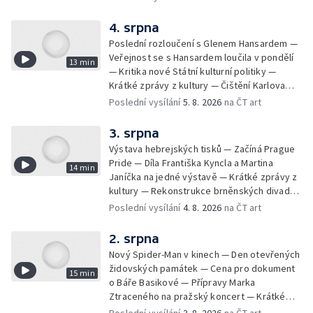
— Rošíření videohry Mafia: Domovina
4. srpna
Poslední rozloučení s Glenem Hansardem —
Veřejnost se s Hansardem loučila v pondělí
13 min
— Kritika nové Státní kulturní politiky —
Krátké zprávy z kultury — Čištění Karlova
mostu — Archeologický výzkum na
Poslední vysílání
5. 8. 2026
na ČT art
Znojemsku — Natáčení vánoční pohádky pro
neslyšící
3. srpna
Výstava hebrejských tisků — Začíná Prague
Pride — Díla Františka Kyncla a Martina
14 min
Janíčka na jedné výstavě — Krátké zprávy z
kultury — Rekonstrukce brněnských divadel
— Budoucnost Knihovny Václava Havla —
Poslední vysílání
4. 8. 2026
na ČT art
Nové album projektu Aplaus pro dva —
Kulturní tipy
2. srpna
Nový Spider-Man v kinech — Den otevřených
židovských památek — Cena pro dokument
15 min
o Báře Basikové — Přípravy Marka
Ztraceného na pražský koncert — Krátké
zprávy z kultury — Nález historických