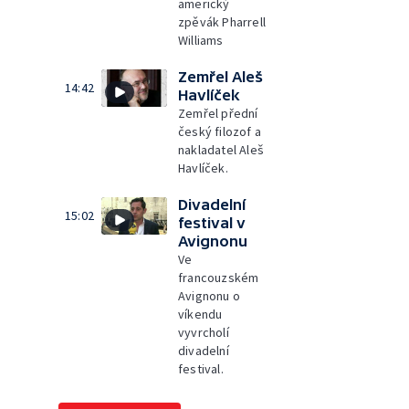
americký
zpěvák Pharrell
Williams
Zemřel Aleš
14:42
Havlíček
Zemřel přední
český filozof a
nakladatel Aleš
Havlíček.
Divadelní
15:02
festival v
Avignonu
Ve
francouzském
Avignonu o
víkendu
vyvrcholí
divadelní
festival.