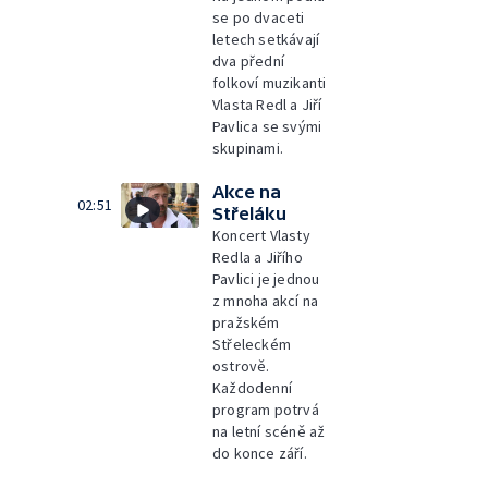
se po dvaceti
letech setkávají
dva přední
folkoví muzikanti
Vlasta Redl a Jiří
Pavlica se svými
skupinami.
Akce na
02:51
Střeláku
Koncert Vlasty
Redla a Jiřího
Pavlici je jednou
z mnoha akcí na
pražském
Střeleckém
ostrově.
Každodenní
program potrvá
na letní scéně až
do konce září.