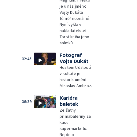
Magnum. Přesto
je u nás jméno
Vojty Dukáta
téměř neznámé.
Nyní vyšla v
nakladatelství
Torst kniha jeho
snímků.
Fotograf
02:45
Vojta Dukát
Hostem Událostí
v kultuře je
historik umění
Miroslav Ambroz.
Kariéra
06:39
baletek
Ze šatny
primabaleriny za
kasu
supermarketu.
Nejde o