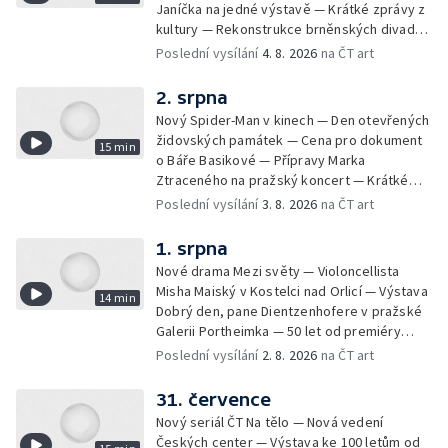
Janíčka na jedné výstavě — Krátké zprávy z
kultury — Rekonstrukce brněnských divadel
— Budoucnost Knihovny Václava Havla —
Poslední vysílání
4. 8. 2026
na ČT art
Nové album projektu Aplaus pro dva —
Kulturní tipy
2. srpna
Nový Spider-Man v kinech — Den otevřených
židovských památek — Cena pro dokument
15 min
o Báře Basikové — Přípravy Marka
Ztraceného na pražský koncert — Krátké
zprávy z kultury — Nález historických
Poslední vysílání
3. 8. 2026
na ČT art
bronzových nástrojů
1. srpna
Nové drama Mezi světy — Violoncellista
Misha Maiský v Kostelci nad Orlicí — Výstava
14 min
Dobrý den, pane Dientzenhofere v pražské
Galerii Portheimka — 50 let od premiéry
filmu Na samotě u lesa — Krátké zprávy z
Poslední vysílání
2. 8. 2026
na ČT art
kultury — Nominace na hudební ceny
Mercury
31. července
Nový seriál ČT Na tělo — Nová vedení
Českých center — Výstava ke 100 letům od