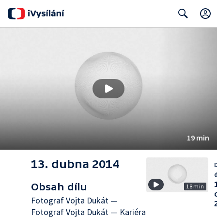
Search
19 min
13. dubna 2014
d
Obsah dílu
18 min
Fotograf Vojta Dukát —
Fotograf Vojta Dukát — Kariéra