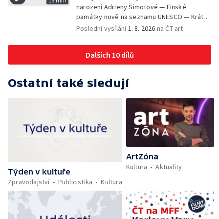
15 min
narození Adrieny Šimotové — Finské
památky nově na seznamu UNESCO — Krátké
zprávy z kultury — Začíná Jiráskův Hronov —
Poslední vysílání
1. 8. 2026
na ČT art
Kulturní tipy
Dalších 10 dílů
Ostatní také sledují
ArtZóna
Kultura
Aktuality
Týden v kultuře
Zpravodajství
Publicistika
Kultura