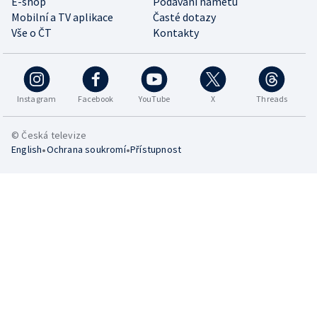
E-shop
Podávání námětů
Mobilní a TV aplikace
Časté dotazy
Vše o ČT
Kontakty
Instagram
Facebook
YouTube
X
Threads
© Česká televize
•
•
English
Ochrana soukromí
Přístupnost