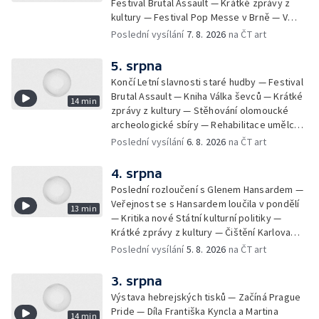
Festival Brutal Assault — Krátké zprávy z
kultury — Festival Pop Messe v Brně — V
Opavě promítají Odysseu z filmového pásu
Poslední vysílání
7. 8. 2026
na ČT art
5. srpna
Končí Letní slavnosti staré hudby — Festival
Brutal Assault — Kniha Válka ševců — Krátké
14 min
zprávy z kultury — Stěhování olomoucké
archeologické sbíry — Rehabilitace umělce
Milana Knížáka — Trailer na film Osamělý vlk
Poslední vysílání
6. 8. 2026
na ČT art
— Rošíření videohry Mafia: Domovina
4. srpna
Poslední rozloučení s Glenem Hansardem —
Veřejnost se s Hansardem loučila v pondělí
13 min
— Kritika nové Státní kulturní politiky —
Krátké zprávy z kultury — Čištění Karlova
mostu — Archeologický výzkum na
Poslední vysílání
5. 8. 2026
na ČT art
Znojemsku — Natáčení vánoční pohádky pro
neslyšící
3. srpna
Výstava hebrejských tisků — Začíná Prague
Pride — Díla Františka Kyncla a Martina
14 min