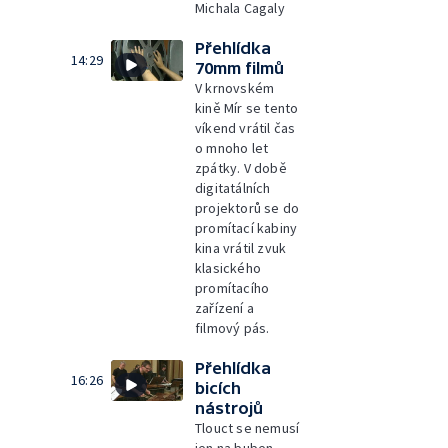
Michala Cagaly
Přehlídka
14:29
70mm filmů
V krnovském
kině Mír se tento
víkend vrátil čas
o mnoho let
zpátky. V době
digitatálních
projektorů se do
promítací kabiny
kina vrátil zvuk
klasického
promítacího
zařízení a
filmový pás.
Přehlídka
16:26
bicích
nástrojů
Tlouct se nemusí