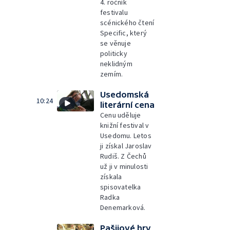
4. ročník
festivalu
scénického čtení
Specific, který
se věnuje
politicky
neklidným
zemím.
Usedomská
10:24
literární cena
Cenu uděluje
knižní festival v
Usedomu. Letos
ji získal Jaroslav
Rudiš. Z Čechů
už ji v minulosti
získala
spisovatelka
Radka
Denemarková.
Pašijové hry