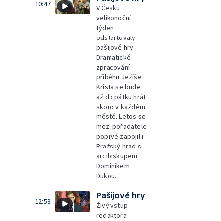
10:47
V Česku
velikonoční
týden
odstartovaly
pašijové hry.
Dramatické
zpracování
příběhu Ježíše
Krista se bude
až do pátku hrát
skoro v každém
městě. Letos se
mezi pořadatele
poprvé zapojil i
Pražský hrad s
arcibiskupem
Dominikem
Dukou.
Pašijové hry
12:53
Živý vstup
redaktora