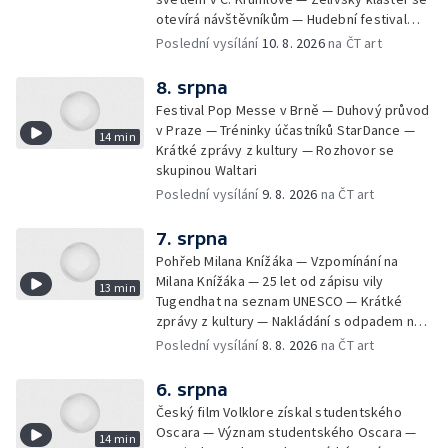
otevírá návštěvníkům — Hudební festival
Vyrij u Kyjeva — Fat Dog na Pop Messe
Poslední vysílání
10. 8. 2026
na ČT art
8. srpna
Festival Pop Messe v Brně — Duhový průvod
v Praze — Tréninky účastníků StarDance —
14 min
Krátké zprávy z kultury — Rozhovor se
skupinou Waltari
Poslední vysílání
9. 8. 2026
na ČT art
7. srpna
Pohřeb Milana Knížáka — Vzpomínání na
Milana Knížáka — 25 let od zápisu vily
13 min
Tugendhat na seznam UNESCO — Krátké
zprávy z kultury — Nakládání s odpadem na
festivalu Brutal Assault — Koncert Marka
Poslední vysílání
8. 8. 2026
na ČT art
Ztraceného na Letenské pláni
6. srpna
Český film Volklore získal studentského
Oscara — Význam studentského Oscara —
14 min