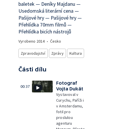
baletek — Deníky Majdanu —
Usedomská literární cena —
Pašijové hry — Pašijové hry —
Přehlídka 70mm filmů —
Přehlídka bicích nástrojů
Vyrobeno
2014
•
Česko
Zpravodajství
Zprávy
Kultura
Části dílu
Fotograf
00:37
Vojta Dukát
Vystavoval v
Curychu, Paříži i
v Amsterdamu,
fotil pro
proslulou
agenturu