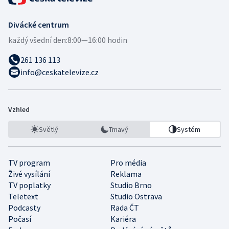
Divácké centrum
každý všední den:
8:00—16:00 hodin
261 136 113
info@ceskatelevize.cz
Vzhled
Světlý
Tmavý
Systém
TV program
Pro média
Živé vysílání
Reklama
TV poplatky
Studio Brno
Teletext
Studio Ostrava
Podcasty
Rada ČT
Počasí
Kariéra