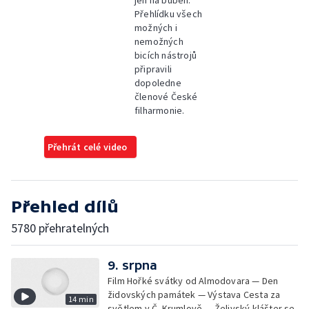
jen na buben.
Přehlídku všech
možných i
nemožných
bicích nástrojů
připravili
dopoledne
členové České
filharmonie.
Přehrát celé video
Přehled dílů
5780 přehratelných
9. srpna
Film Hořké svátky od Almodovara — Den
židovských památek — Výstava Cesta za
14 min
světlem v Č. Krumlově — Želivský klášter se