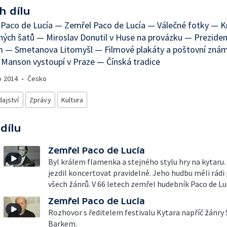
h dílu
Paco de Lucía — Zemřel Paco de Lucía — Válečné fotky — K
ných šatů — Miroslav Donutil v Huse na provázku — Prezide
m — Smetanova Litomyšl — Filmové plakáty a poštovní zná
 Manson vystoupí v Praze — Čínská tradice
o
2014
•
Česko
ajství
Zprávy
Kultura
 dílu
Zemřel Paco de Lucía
Byl králem flamenka a stejného stylu hry na kytaru.
jezdil koncertovat pravidelně. Jeho hudbu měli rádi
všech žánrů. V 66 letech zemřel hudebník Paco de Lu
Zemřel Paco de Lucía
Rozhovor s ředitelem festivalu Kytara napříč žánry
Barkem.