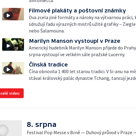
Sinfonietta.
Filmové plakáty a poštovní známky
Dva zcela jiné formáty a nároky na výtvarnou práci, 
sdružují řadu výrazných mistrů užité grafiky – Ziegle
nebo Šalamouna.
Marilyn Manson vystoupí v Praze
Americký hudebník Marilyn Manson přijede do Prahy.
srpna vystoupí ve velkém sále pražské Lucerny.
Čínská tradice
Čína obnovila 1 400 let starou tradici. V Si-anu na mí
stával královský palác dynastie Tchang, tancují jezd
 celé video
8. srpna
Festival Pop Messe v Brně — Duhový průvod v Praze 