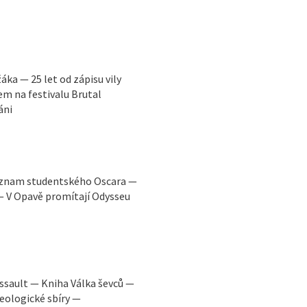
ka — 25 let od zápisu vily
 na festivalu Brutal
áni
Význam studentského Oscara —
 — V Opavě promítají Odysseu
Assault — Kniha Válka ševců —
eologické sbíry —