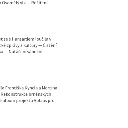
m Osamělý vlk — Rošíření
 se s Hansardem loučila v
tké zprávy z kultury — Čištění
u — Natáčení vánoční
la Františka Kyncla a Martina
 — Rekonstrukce brněnských
é album projektu Aplaus pro