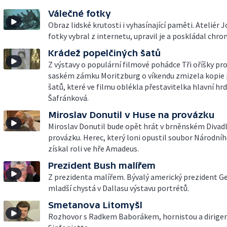
Válečné fotky
Obraz lidské krutosti i vyhasínající paměti. Ateliér 
fotky vybral z internetu, upravil je a poskládal chro
Krádež popelčiných šatů
Z výstavy o populární filmové pohádce Tři oříšky pr
saském zámku Moritzburg o víkendu zmizela kopie 
šatů, které ve filmu oblékla přestavitelka hlavní hr
Šafránková.
Miroslav Donutil v Huse na provázku
Miroslav Donutil bude opět hrát v brněnském Divad
provázku. Herec, který loni opustil soubor Národníh
získal roli ve hře Amadeus.
Prezident Bush malířem
Z prezidenta malířem. Bývalý americký prezident G
mladší chystá v Dallasu výstavu portrétů.
Smetanova Litomyšl
Rozhovor s Radkem Baborákem, hornistou a dirige