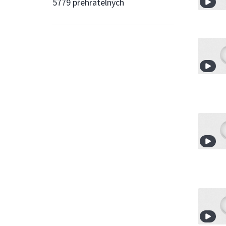
5779 přehratelných