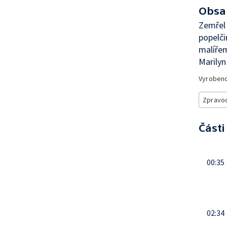
Obsa
Zemřel 
popelči
malíře
Marilyn
Vyroben
Zpravod
Části
00:35
02:34