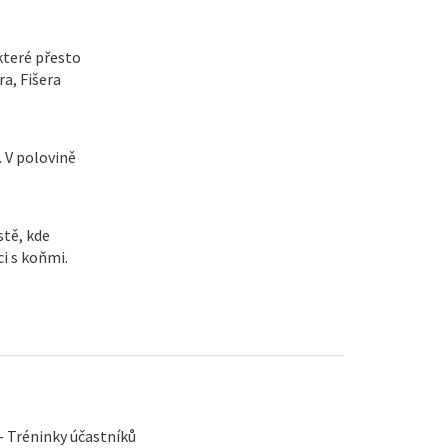
které přesto
ra, Fišera
 V polovině
stě, kde
ci s koňmi.
— Tréninky účastníků