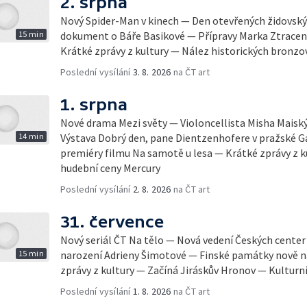
2. srpna
Nový Spider-Man v kinech — Den otevřených židovsk
15 min
dokument o Báře Basikové — Přípravy Marka Ztracen
Krátké zprávy z kultury — Nález historických bronzo
Poslední vysílání
3. 8. 2026
na ČT art
1. srpna
Nové drama Mezi světy — Violoncellista Misha Maiský 
14 min
Výstava Dobrý den, pane Dientzenhofere v pražské Ga
premiéry filmu Na samotě u lesa — Krátké zprávy z 
hudební ceny Mercury
Poslední vysílání
2. 8. 2026
na ČT art
31. července
Nový seriál ČT Na tělo — Nová vedení Českých center
15 min
narození Adrieny Šimotové — Finské památky nově
zprávy z kultury — Začíná Jiráskův Hronov — Kulturní
Poslední vysílání
1. 8. 2026
na ČT art