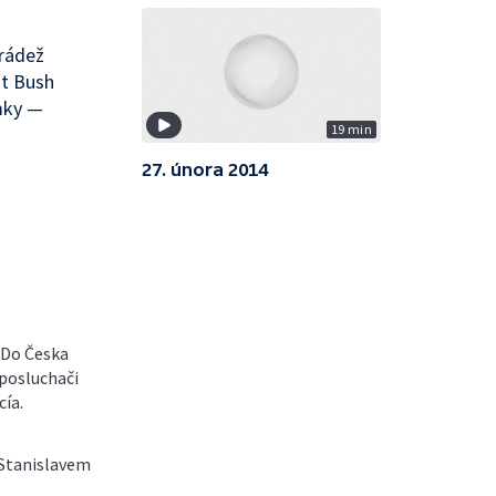
rádež
nt Bush
mky —
19 min
27. února 2014
 Do Česka
 posluchači
cía.
 Stanislavem