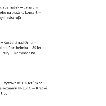
ých památek — Cena pro
ého na pražský koncert —
vých nástrojů
v Kostelci nad Orlicí —
lerii Portheimka — 50 let od
kultury — Nominace na
 — Výstava ke 100 letům od
 na seznamu UNESCO — Krátké
 tipy