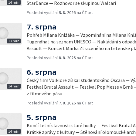
14 min
StarDance — Rozhovor se skupinou Waltari
Poslední vysílání
9. 8. 2026
na ČT art
7. srpna
Pohřeb Milana Knížáka — Vzpomínání na Milana Knížá
13 min
Tugendhat na seznam UNESCO — Nakládání s odpadem
Assault — Koncert Marka Ztraceného na Letenské pl
Poslední vysílání
8. 8. 2026
na ČT art
6. srpna
Český film Volklore získal studentského Oscara — 
14 min
Festival Brutal Assault — Festival Pop Messe v Brně
z filmového pásu
Poslední vysílání
7. 8. 2026
na ČT art
5. srpna
Končí Letní slavnosti staré hudby — Festival Brutal 
14 min
Krátké zprávy z kultury — Stěhování olomoucké arch