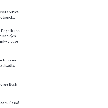
Josefa Sudka
nologicky.
o Popelku na
plesových
dinky Libuše
le Husa na
o divadla,
eorge Bush
ntem, Česká