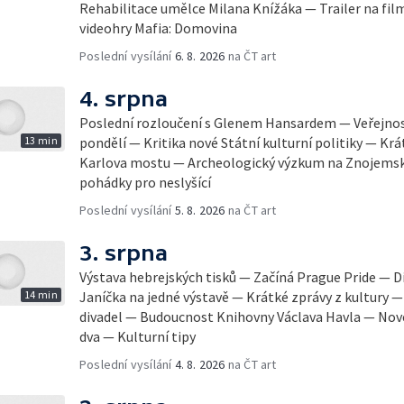
Rehabilitace umělce Milana Knížáka — Trailer na fil
videohry Mafia: Domovina
Poslední vysílání
6. 8. 2026
na ČT art
4. srpna
Poslední rozloučení s Glenem Hansardem — Veřejnost
13 min
pondělí — Kritika nové Státní kulturní politiky — Krá
Karlova mostu — Archeologický výzkum na Znojemsk
pohádky pro neslyšící
Poslední vysílání
5. 8. 2026
na ČT art
3. srpna
Výstava hebrejských tisků — Začíná Prague Pride — Dí
14 min
Janíčka na jedné výstavě — Krátké zprávy z kultury
divadel — Budoucnost Knihovny Václava Havla — Nov
dva — Kulturní tipy
Poslední vysílání
4. 8. 2026
na ČT art