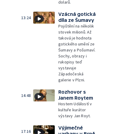
dolarů.
Vzácná gotická
13:24
díla ze Šumavy
Pojištění na několik
stovek milionů. Až
taková je hodnota
gotického umění ze
Šumavy a Pošumaví.
Sochy, obrazy i
rukopisy teď
vystavuje
Západočeská
galerie v Plzni.
Rozhovor s
14:48
Janem Roytem
Hostem Událostí v
kultuře kurátor
výstavy Jan Royt.
Výjimečné
17:16
varhany v Brně