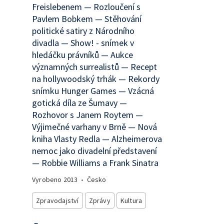
Freislebenem — Rozloučení s
Pavlem Bobkem — Stěhování
politické satiry z Národního
divadla — Show! - snímek v
hledáčku právníků — Aukce
významných surrealistů — Recept
na hollywoodský trhák — Rekordy
snímku Hunger Games — Vzácná
gotická díla ze Šumavy —
Rozhovor s Janem Roytem —
Výjimečné varhany v Brně — Nová
kniha Vlasty Redla — Alzheimerova
nemoc jako divadelní představení
— Robbie Williams a Frank Sinatra
Vyrobeno
2013
•
Česko
Zpravodajství
Zprávy
Kultura