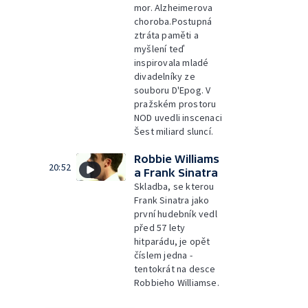
mor. Alzheimerova
choroba.Postupná
ztráta paměti a
myšlení teď
inspirovala mladé
divadelníky ze
souboru D'Epog. V
pražském prostoru
NOD uvedli inscenaci
Šest miliard sluncí.
Robbie Williams
20:52
a Frank Sinatra
Skladba, se kterou
Frank Sinatra jako
první hudebník vedl
před 57 lety
hitparádu, je opět
číslem jedna -
tentokrát na desce
Robbieho Williamse.