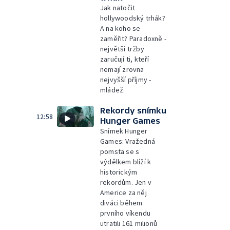
Jak natočit
hollywoodský trhák?
A na koho se
zaměřit? Paradoxně -
největší tržby
zaručují ti, kteří
nemají zrovna
nejvyšší příjmy -
mládež.
Rekordy snímku
12:58
Hunger Games
Snímek Hunger
Games: Vražedná
pomsta se s
výdělkem blíží k
historickým
rekordům. Jen v
Americe za něj
diváci během
prvního víkendu
utratili 161 milionů