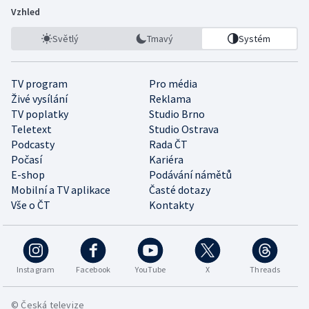
Vzhled
Světlý
Tmavý
Systém
TV program
Pro média
Živé vysílání
Reklama
TV poplatky
Studio Brno
Teletext
Studio Ostrava
Podcasty
Rada ČT
Počasí
Kariéra
E-shop
Podávání námětů
Mobilní a TV aplikace
Časté dotazy
Vše o ČT
Kontakty
Instagram
Facebook
YouTube
X
Threads
© Česká televize