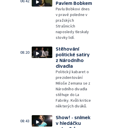
06:42
Pavlem Bobkem
Pavlu Bobkovi dnes
v pravé poledne v
pražských
Strašnicích
naposledy tleskaly
stovky lidí.
Stěhování
08:20
politické satiry
z Národního
divadla
Politický kabaret o
prezidentování
Miloše Zemana se z
Národního divadla
stěhuje do La
Fabriky. Kvůli kritice
některých diváků.
Show! - snímek
08:43
v hledáčku