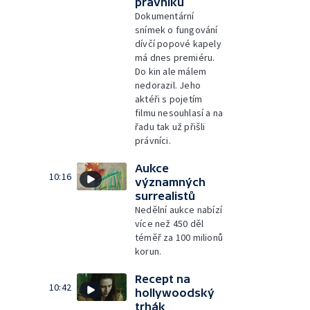
právníků
Dokumentární
snímek o fungování
dívčí popové kapely
má dnes premiéru.
Do kin ale málem
nedorazil. Jeho
aktéři s pojetím
filmu nesouhlasí a na
řadu tak už přišli
právníci.
Aukce
10:16
významných
surrealistů
Nedělní aukce nabízí
více než 450 děl
téměř za 100 milionů
korun.
Recept na
10:42
hollywoodský
trhák