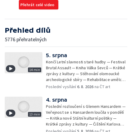
Přehrát celé video
Přehled dílů
5776 přehratelných
5. srpna
Končí Letní slavnosti staré hudby — Festival
Brutal Assault — Kniha Válka ševců — Krátké
14 min
zprávy z kultury — Stěhování olomoucké
archeologické sbíry — Rehabilitace umělce
Milana Knížáka — Trailer na film Osamělý vlk
Poslední vysílání
6. 8. 2026
na ČT art
— Rošíření videohry Mafia: Domovina
4. srpna
Poslední rozloučení s Glenem Hansardem —
Veřejnost se s Hansardem loučila v pondělí
13 min
— Kritika nové Státní kulturní politiky —
Krátké zprávy z kultury — Čištění Karlova
mostu — Archeologický výzkum na
Poslední vysílání
5. 8. 2026
na ČT art