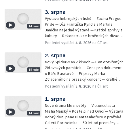
Znojemsku — Natáčení vánoční pohádky pro
neslyšící
3. srpna
Výstava hebrejských tisků — Začíná Prague
Pride — Díla Františka Kyncla a Martina
14 min
Janíčka na jedné výstavě — Krátké zprávy z
kultury — Rekonstrukce brněnských divadel
— Budoucnost Knihovny Václava Havla —
Poslední vysílání
4. 8. 2026
na ČT art
Nové album projektu Aplaus pro dva —
Kulturní tipy
2. srpna
Nový Spider-Man v kinech — Den otevřených
židovských památek — Cena pro dokument
15 min
o Báře Basikové — Přípravy Marka
Ztraceného na pražský koncert — Krátké
zprávy z kultury — Nález historických
Poslední vysílání
3. 8. 2026
na ČT art
bronzových nástrojů
1. srpna
Nové drama Mezi světy — Violoncellista
Misha Maiský v Kostelci nad Orlicí — Výstava
14 min
Dobrý den, pane Dientzenhofere v pražské
Galerii Portheimka — 50 let od premiéry
filmu Na samotě u lesa — Krátké zprávy z