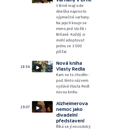
V Brně mají ode
dneška naprosto
výjimečné varhany.
Na jejich koupi se
mimo jiné složili i
Brňané. Každý si
mohl adoptovat
jednu ze 3 500
píšťal.
Nová kniha
18:54
Vlasty Redla
Kam na to chodím -
pod tímto názvem
vydává Vlasta Redl
novou knihu.
Alzheimerova
19:07
nemoc jako
divadelní
představení
Říká se jí novodobý