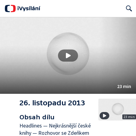
Search
23 min
26. listopadu 2013
Obsah dílu
23 min
Headlines — Nejkrásnější české
knihy — Rozhovor se Zdeňkem