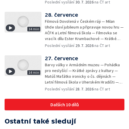
Výstavy o proměnách Prahy — Zahajení
Poslední vysílání
30. 7. 2026
na ČT art
Litomyšl Festu
28. července
Filmová Dovolená v Českém ráji — Milan
Uhde slaví jubileum a připravuje novou hru —
14 min
AČFK a Letní filmová škola — Filmovka se
vrací k dílu Ester Krumbachové — Krátké
zprávy z kultury — Antonín Střížek namaloval
Poslední vysílání
29. 7. 2026
na ČT art
Svět od vedle
27. července
Barvy války v Armádním muzeu — Pohádka
pro neslyšící — Krátké zprávy z kultury —
14 min
Matúš Maťátko ironicky o čs. dějinách —
Letní filmová škola v Uherském Hradišti —
Olomoucký U-klub znovu ožije
Poslední vysílání
28. 7. 2026
na ČT art
Dalších 10 dílů
Ostatní také sledují