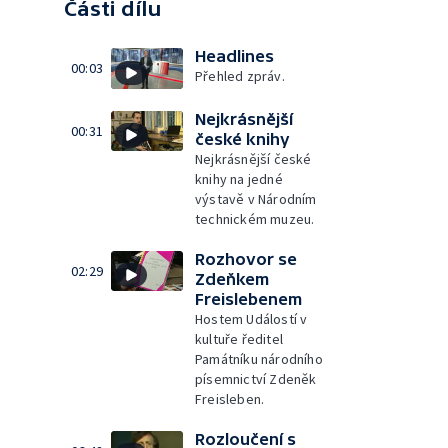
Části dílu
Headlines
00:03
Přehled zpráv.
Nejkrásnější
00:31
české knihy
Nejkrásnější české
knihy na jedné
výstavě v Národním
technickém muzeu.
Rozhovor se
02:29
Zdeňkem
Freislebenem
Hostem Událostí v
kultuře ředitel
Památníku národního
písemnictví Zdeněk
Freisleben.
Rozloučení s