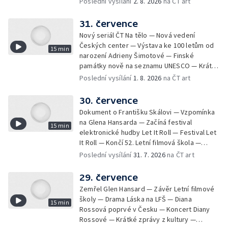
Poslední vysílání
2. 8. 2026
na ČT art
kultury — Nominace na hudební ceny
Mercury
31. července
Nový seriál ČT Na tělo — Nová vedení
Českých center — Výstava ke 100 letům od
15 min
narození Adrieny Šimotové — Finské
památky nově na seznamu UNESCO — Krátké
zprávy z kultury — Začíná Jiráskův Hronov —
Poslední vysílání
1. 8. 2026
na ČT art
Kulturní tipy
30. července
Dokument o Františku Skálovi — Vzpomínka
na Glena Hansarda — Začíná festival
15 min
elektronické hudby Let It Roll — Festival Let
It Roll — Končí 52. Letní filmová škola —
Krátké zprávy z kultury — Rekonstrukce
Poslední vysílání
31. 7. 2026
na ČT art
varhan v kostele Panny Marie Sněžné
29. července
Zemřel Glen Hansard — Závěr Letní filmové
školy — Drama Láska na LFŠ — Diana
15 min
Rossová poprvé v Česku — Koncert Diany
Rossové — Krátké zprávy z kultury —