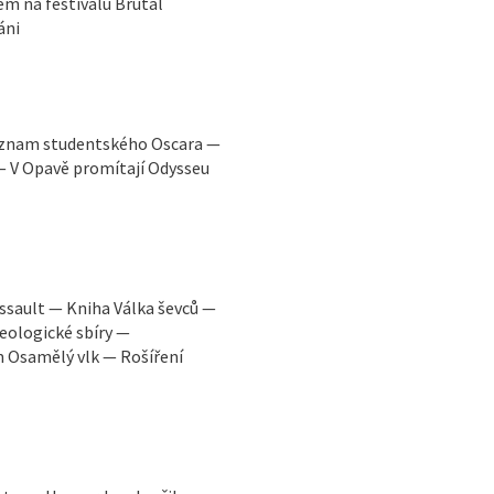
 na festivalu Brutal
áni
Význam studentského Oscara —
 — V Opavě promítají Odysseu
Assault — Kniha Válka ševců —
eologické sbíry —
m Osamělý vlk — Rošíření