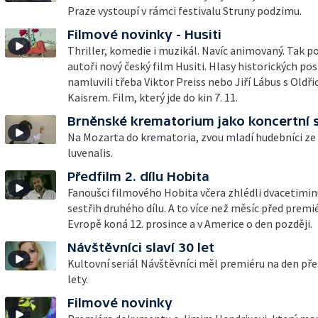
Praze vystoupí v rámci festivalu Struny podzimu.
Filmové novinky - Husiti
Thriller, komedie i muzikál. Navíc animovaný. Tak po
autoři nový český film Husiti. Hlasy historických po
namluvili třeba Viktor Preiss nebo Jiří Lábus s Oldř
Kaisrem. Film, který jde do kin 7. 11.
Brněnské krematorium jako koncertní s
Na Mozarta do krematoria, zvou mladí hudebníci ze
luvenalis.
Předfilm 2. dílu Hobita
Fanoušci filmového Hobita včera zhlédli dvacetimi
sestřih druhého dílu. A to více než měsíc před premié
Evropě koná 12. prosince a v Americe o den později.
Návštěvníci slaví 30 let
Kultovní seriál Návštěvníci měl premiéru na den pře
lety.
Filmové novinky