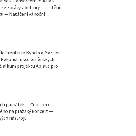
 se s Hansardem loučila v
tké zprávy z kultury — Čištění
u — Natáčení vánoční
la Františka Kyncla a Martina
 — Rekonstrukce brněnských
é album projektu Aplaus pro
ých památek — Cena pro
ého na pražský koncert —
vých nástrojů