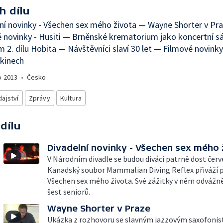
h dílu
ní novinky - Všechen sex mého života — Wayne Shorter v Pr
 novinky - Husiti — Brněnské krematorium jako koncertní s
m 2. dílu Hobita — Návštěvníci slaví 30 let — Filmové novin
kinech
o
2013
•
Česko
ajství
Zprávy
Kultura
 dílu
Divadelní novinky - Všechen sex mého 
V Národním divadle se budou diváci patrně dost červ
Kanadský soubor Mammalian Diving Reflex přiváží 
Všechen sex mého života. Své zážitky v něm odvážn
šest seniorů.
Wayne Shorter v Praze
Ukázka z rozhovoru se slavným jazzovým saxofonist