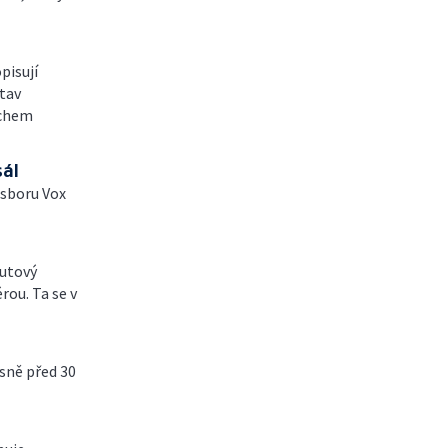
pisují
stav
ichem
ál
 sboru Vox
nutový
rou. Ta se v
sně před 30