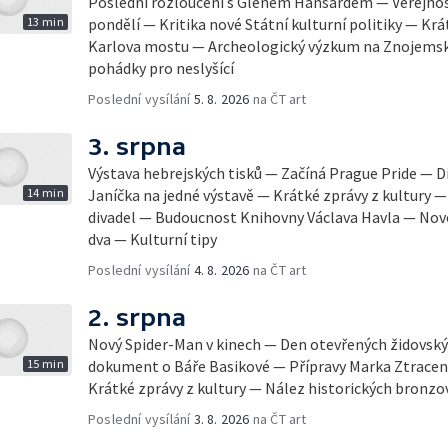
Poslední rozloučení s Glenem Hansardem — Veřejnost
13 min
pondělí — Kritika nové Státní kulturní politiky — Krá
Karlova mostu — Archeologický výzkum na Znojemsk
pohádky pro neslyšící
Poslední vysílání
5. 8. 2026
na ČT art
3. srpna
Výstava hebrejských tisků — Začíná Prague Pride — Dí
14 min
Janíčka na jedné výstavě — Krátké zprávy z kultury
divadel — Budoucnost Knihovny Václava Havla — Nov
dva — Kulturní tipy
Poslední vysílání
4. 8. 2026
na ČT art
2. srpna
Nový Spider-Man v kinech — Den otevřených židovsk
15 min
dokument o Báře Basikové — Přípravy Marka Ztracen
Krátké zprávy z kultury — Nález historických bronzo
Poslední vysílání
3. 8. 2026
na ČT art