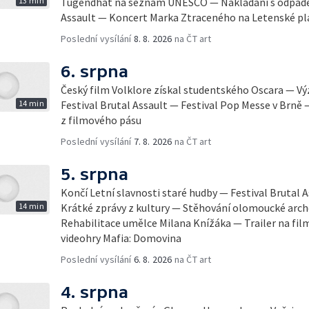
13 min
Tugendhat na seznam UNESCO — Nakládání s odpadem
Assault — Koncert Marka Ztraceného na Letenské pl
Poslední vysílání
8. 8. 2026
na ČT art
6. srpna
Český film Volklore získal studentského Oscara — 
14 min
Festival Brutal Assault — Festival Pop Messe v Brně
z filmového pásu
Poslední vysílání
7. 8. 2026
na ČT art
5. srpna
Končí Letní slavnosti staré hudby — Festival Brutal 
14 min
Krátké zprávy z kultury — Stěhování olomoucké arch
Rehabilitace umělce Milana Knížáka — Trailer na fil
videohry Mafia: Domovina
Poslední vysílání
6. 8. 2026
na ČT art
4. srpna