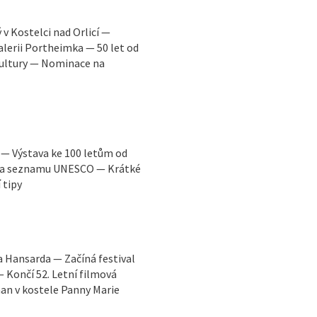
v Kostelci nad Orlicí —
lerii Portheimka — 50 let od
kultury — Nominace na
 — Výstava ke 100 letům od
 na seznamu UNESCO — Krátké
 tipy
 Hansarda — Začíná festival
— Končí 52. Letní filmová
an v kostele Panny Marie