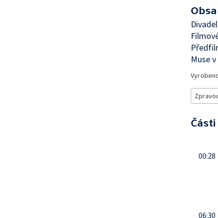
Obsa
Divadel
Filmové
Předfil
Muse v 
Vyroben
Zpravod
Části
00:28
06:30