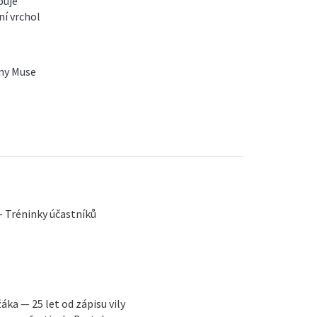
puje
ní vrchol
ny Muse
— Tréninky účastníků
ka — 25 let od zápisu vily