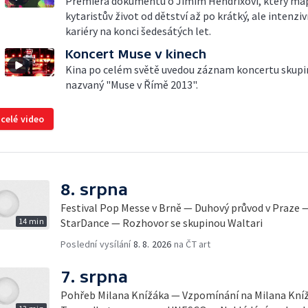
Premiéra dokumentu o Jimim Hendrixovi, který ma
kytaristův život od dětství až po krátký, ale intenziv
kariéry na konci šedesátých let.
Koncert Muse v kinech
Kina po celém světě uvedou záznam koncertu skupi
nazvaný "Muse v Římě 2013".
 celé video
8. srpna
Festival Pop Messe v Brně — Duhový průvod v Praze 
14 min
StarDance — Rozhovor se skupinou Waltari
Poslední vysílání
8. 8. 2026
na ČT art
7. srpna
Pohřeb Milana Knížáka — Vzpomínání na Milana Knížá