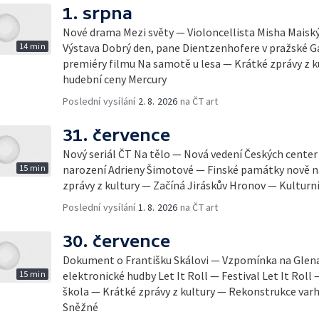
1. srpna
Nové drama Mezi světy — Violoncellista Misha Maiský 
14 min
Výstava Dobrý den, pane Dientzenhofere v pražské Ga
premiéry filmu Na samotě u lesa — Krátké zprávy z 
hudební ceny Mercury
Poslední vysílání
2. 8. 2026
na ČT art
31. července
Nový seriál ČT Na tělo — Nová vedení Českých center
15 min
narození Adrieny Šimotové — Finské památky nově
zprávy z kultury — Začíná Jiráskův Hronov — Kulturní
Poslední vysílání
1. 8. 2026
na ČT art
30. července
Dokument o Františku Skálovi — Vzpomínka na Glena
15 min
elektronické hudby Let It Roll — Festival Let It Roll 
škola — Krátké zprávy z kultury — Rekonstrukce varh
Sněžné