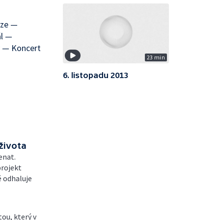
aze —
ál —
ky — Koncert
23 min
6. listopadu 2013
života
enat.
projekt
ě odhaluje
ou, který v