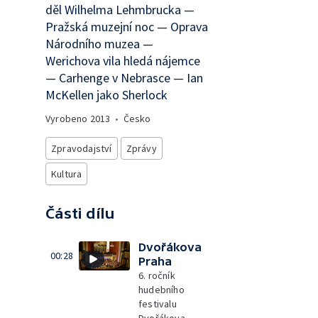
děl Wilhelma Lehmbrucka —
Pražská muzejní noc — Oprava
Národního muzea —
Werichova vila hledá nájemce
— Carhenge v Nebrasce — Ian
McKellen jako Sherlock
Vyrobeno
2013
•
Česko
Zpravodajství
Zprávy
Kultura
Části dílu
Dvořákova
00:28
Praha
6. ročník
hudebního
festivalu