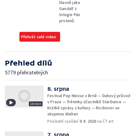
hlavně jako
Gandalf z
trilogie Pán
prstenů.
Přehrát celé video
Přehled dílů
5779 přehratelných
8. srpna
Festival Pop Messe v Brně — Duhový průvod
v Praze — Tréninky účastníků StarDance —
14 min
Krátké zprávy z kultury — Rozhovor se
skupinou Waltari
Poslední vysílání
9. 8. 2026
na ČT art
7. srpna