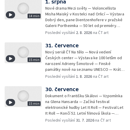
1. srpna
Nové drama Mezi světy — Violoncellista
Misha Maiský v Kostelci nad Orlicí — Výstava
14 min
Dobrý den, pane Dientzenhofere v pražské
Galerii Portheimka — 50 let od premiéry
filmu Na samotě u lesa — Krátké zprávy z
Poslední vysílání
2. 8. 2026
na ČT art
kultury — Nominace na hudební ceny
Mercury
31. července
Nový seriál ČT Na tělo — Nová vedení
Českých center — Výstava ke 100 letům od
15 min
narození Adrieny Šimotové — Finské
památky nově na seznamu UNESCO — Krátké
zprávy z kultury — Začíná Jiráskův Hronov —
Poslední vysílání
1. 8. 2026
na ČT art
Kulturní tipy
30. července
Dokument o Františku Skálovi — Vzpomínka
na Glena Hansarda — Začíná festival
15 min
elektronické hudby Let It Roll — Festival Let
It Roll — Končí 52. Letní filmová škola —
Krátké zprávy z kultury — Rekonstrukce
Poslední vysílání
31. 7. 2026
na ČT art
varhan v kostele Panny Marie Sněžné