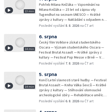
Pohřeb Milana Knížáka — Vzpomínání na
Milana Knížáka — 25 let od zápisu vily
13 min
Tugendhat na seznam UNESCO — Krátké
zprávy z kultury — Nakládání s odpadem na
festivalu Brutal Assault — Koncert Marka
Poslední vysílání
8. 8. 2026
na ČT art
Ztraceného na Letenské pláni
6. srpna
Český film Volklore získal studentského
Oscara — Význam studentského Oscara —
14 min
Festival Brutal Assault — Krátké zprávy z
kultury — Festival Pop Messe v Brně — V
Opavě promítají Odysseu z filmového pásu
Poslední vysílání
7. 8. 2026
na ČT art
5. srpna
Končí Letní slavnosti staré hudby — Festival
Brutal Assault — Kniha Válka ševců — Krátké
14 min
zprávy z kultury — Stěhování olomoucké
archeologické sbíry — Rehabilitace umělce
Milana Knížáka — Trailer na film Osamělý vlk
Poslední vysílání
6. 8. 2026
na ČT art
— Rošíření videohry Mafia: Domovina