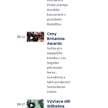
Dvořákova
Praha startuje
úvodním
koncertem v
pražském
Rudolfinu.
Ceny
05:12
Britannia
Awards
Sošku pro
nejlepšího
komika v Los
Angeles
převezme
herec,
scenárista a
také producent
Sasha Baron
Cohen.
Výstava děl
06:27
Wilhelma