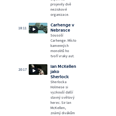
projevily dvě
neziskové
organizace.
Carhenge v
18:11
Nebrasce
Sousoší
Carhenge. Místo
kamenných
monolitů ho
tvoří vraky aut.
Ian McKellen
20:17
jako
Sherlock
Sherlocka
Holmese si
vyzkouší další
slavný světový
herec. Sir Ian
McKellen,
známý divákům