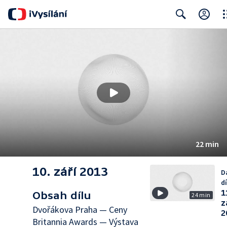
Clo
Search
22 min
10. září 2013
D
dí
1
Obsah dílu
24 min
z
Dvořákova Praha — Ceny
2
Britannia Awards — Výstava