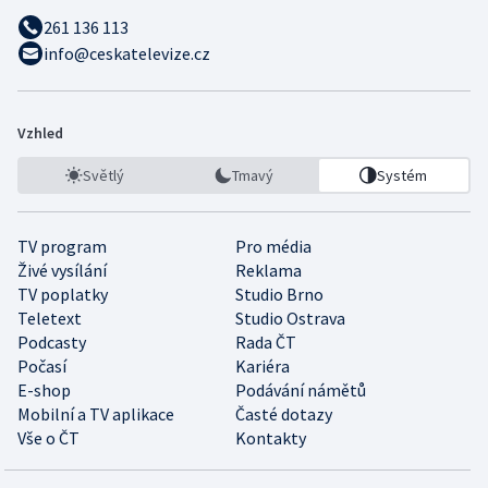
261 136 113
info@ceskatelevize.cz
Vzhled
Světlý
Tmavý
Systém
TV program
Pro média
Živé vysílání
Reklama
TV poplatky
Studio Brno
Teletext
Studio Ostrava
Podcasty
Rada ČT
Počasí
Kariéra
E-shop
Podávání námětů
Mobilní a TV aplikace
Časté dotazy
Vše o ČT
Kontakty