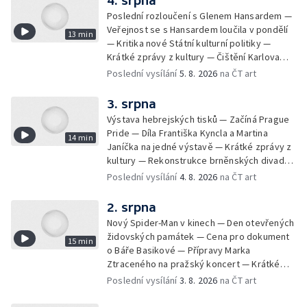
4. srpna
Poslední rozloučení s Glenem Hansardem —
Veřejnost se s Hansardem loučila v pondělí
13 min
— Kritika nové Státní kulturní politiky —
Krátké zprávy z kultury — Čištění Karlova
mostu — Archeologický výzkum na
Poslední vysílání
5. 8. 2026
na ČT art
Znojemsku — Natáčení vánoční pohádky pro
neslyšící
3. srpna
Výstava hebrejských tisků — Začíná Prague
Pride — Díla Františka Kyncla a Martina
14 min
Janíčka na jedné výstavě — Krátké zprávy z
kultury — Rekonstrukce brněnských divadel
— Budoucnost Knihovny Václava Havla —
Poslední vysílání
4. 8. 2026
na ČT art
Nové album projektu Aplaus pro dva —
Kulturní tipy
2. srpna
Nový Spider-Man v kinech — Den otevřených
židovských památek — Cena pro dokument
15 min
o Báře Basikové — Přípravy Marka
Ztraceného na pražský koncert — Krátké
zprávy z kultury — Nález historických
Poslední vysílání
3. 8. 2026
na ČT art
bronzových nástrojů