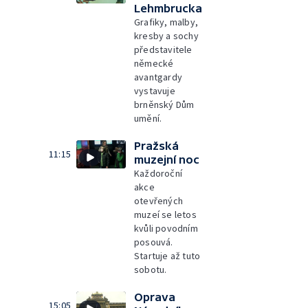
Lehmbrucka
Grafiky, malby,
kresby a sochy
představitele
německé
avantgardy
vystavuje
brněnský Dům
umění.
Pražská
11:15
muzejní noc
Každoroční
akce
otevřených
muzeí se letos
kvůli povodním
posouvá.
Startuje až tuto
sobotu.
Oprava
15:05