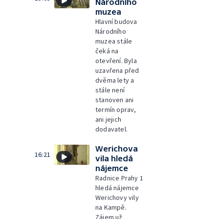
Národního
muzea
Hlavní budova
Národního
muzea stále
čeká na
otevření. Byla
uzavřena před
dvěma lety a
stále není
stanoven ani
termín oprav,
ani jejich
dodavatel.
Werichova
16:21
vila hledá
nájemce
Radnice Prahy 1
hledá nájemce
Werichovy vily
na Kampě.
Zájem už