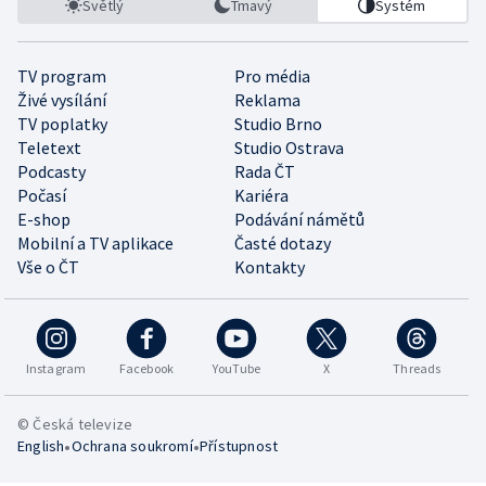
Světlý
Tmavý
Systém
TV program
Pro média
Živé vysílání
Reklama
TV poplatky
Studio Brno
Teletext
Studio Ostrava
Podcasty
Rada ČT
Počasí
Kariéra
E-shop
Podávání námětů
Mobilní a TV aplikace
Časté dotazy
Vše o ČT
Kontakty
Instagram
Facebook
YouTube
X
Threads
© Česká televize
•
•
English
Ochrana soukromí
Přístupnost