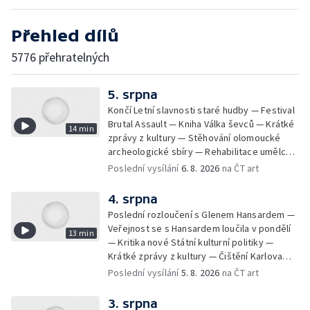
Přehled dílů
5776 přehratelných
5. srpna
Končí Letní slavnosti staré hudby — Festival
Brutal Assault — Kniha Válka ševců — Krátké
14 min
zprávy z kultury — Stěhování olomoucké
archeologické sbíry — Rehabilitace umělce
Milana Knížáka — Trailer na film Osamělý vlk
Poslední vysílání
6. 8. 2026
na ČT art
— Rošíření videohry Mafia: Domovina
4. srpna
Poslední rozloučení s Glenem Hansardem —
Veřejnost se s Hansardem loučila v pondělí
13 min
— Kritika nové Státní kulturní politiky —
Krátké zprávy z kultury — Čištění Karlova
mostu — Archeologický výzkum na
Poslední vysílání
5. 8. 2026
na ČT art
Znojemsku — Natáčení vánoční pohádky pro
neslyšící
3. srpna