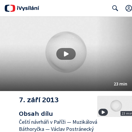
Search
23 min
7. září 2013
Obsah dílu
23 mi
Čeští návrháři v Paříži — Muzikálová
Báthoryčka — Václav Postránecký