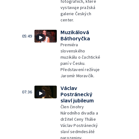
fotografiích, které
vystavuje pražská
galerie Českých
center.
Muzikálová
05:49
Báthoryčka
Premiéra
slovenského
muzikálu o čachtické
paní v Česku.
Představení režíruje
Jaromír Moravčík.
Václav
07:36
Postránecký
slaví jubileum
Člen činohry
Národního divadla a
držitel Ceny Thálie
Václav Postránecký
slaví sedmdesáté
narozeniny.