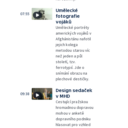
Umělecké
07:55
fotografie
vojáků
Umělecké portréty
amerických vojáků v
Afghánistánu nafotil
jejich kolega
metodou starou víc
než jeden a půl
století, tzv.
ferrotypií. Jde o
snímání obrazu na
plechové destičky.
Design sedaček
09:38
v MHD
Cestující pražskou
hromadnou dopravou
mohou v anketě
dopravního podniku
hlasovat pro vzhled