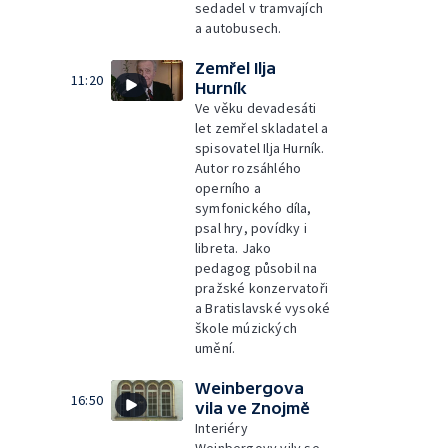
sedadel v tramvajích
a autobusech.
Zemřel Ilja
11:20
Hurník
Ve věku devadesáti
let zemřel skladatel a
spisovatel Ilja Hurník.
Autor rozsáhlého
operního a
symfonického díla,
psal hry, povídky i
libreta. Jako
pedagog působil na
pražské konzervatoři
a Bratislavské vysoké
škole múzických
umění.
Weinbergova
16:50
vila ve Znojmě
Interiéry