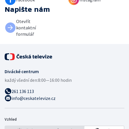
Napište nám
Otevřít
kontaktní
formulář
Divácké centrum
každý všední den:
8:00—16:00 hodin
261 136 113
info@ceskatelevize.cz
Vzhled