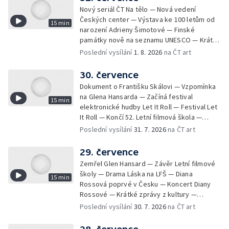
Nový seriál ČT Na tělo — Nová vedení
Českých center — Výstava ke 100 letům od
15 min
narození Adrieny Šimotové — Finské
památky nově na seznamu UNESCO — Krátké
zprávy z kultury — Začíná Jiráskův Hronov —
Poslední vysílání
1. 8. 2026
na ČT art
Kulturní tipy
30. července
Dokument o Františku Skálovi — Vzpomínka
na Glena Hansarda — Začíná festival
15 min
elektronické hudby Let It Roll — Festival Let
It Roll — Končí 52. Letní filmová škola —
Krátké zprávy z kultury — Rekonstrukce
Poslední vysílání
31. 7. 2026
na ČT art
varhan v kostele Panny Marie Sněžné
29. července
Zemřel Glen Hansard — Závěr Letní filmové
školy — Drama Láska na LFŠ — Diana
15 min
Rossová poprvé v Česku — Koncert Diany
Rossové — Krátké zprávy z kultury —
Výstavy o proměnách Prahy — Zahajení
Poslední vysílání
30. 7. 2026
na ČT art
Litomyšl Festu