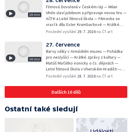
28. července
Filmová Dovolená v Českém ráji — Milan
Uhde slaví jubileum a připravuje novou hru —
14 min
AČFK a Letní filmová škola — Filmovka se
vrací k dílu Ester Krumbachové — Krátké
zprávy z kultury — Antonín Střížek namaloval
Poslední vysílání
29. 7. 2026
na ČT art
Svět od vedle
27. července
Barvy války v Armádním muzeu — Pohádka
pro neslyšící — Krátké zprávy z kultury —
14 min
Matúš Maťátko ironicky o čs. dějinách —
Letní filmová škola v Uherském Hradišti —
Olomoucký U-klub znovu ožije
Poslední vysílání
28. 7. 2026
na ČT art
Dalších 10 dílů
Ostatní také sledují