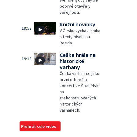
Weinbergovy vily se
poprvé otevřely
veřejnosti.
Knižní novinky
18:53
V Česku vychází kniha
s texty písní Lou
Reeda.
Češka hrála na
19:13
historické
varhany
Česká varhanice jako
první odehrála
koncert ve Španělsku
na
zrekonstruovaných
historických
varhanech.
Přehrát celé video