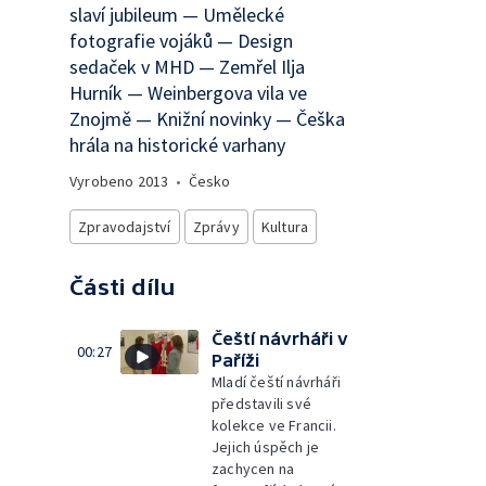
slaví jubileum — Umělecké
fotografie vojáků — Design
sedaček v MHD — Zemřel Ilja
Hurník — Weinbergova vila ve
Znojmě — Knižní novinky — Češka
hrála na historické varhany
Vyrobeno
2013
•
Česko
Zpravodajství
Zprávy
Kultura
Části dílu
Čeští návrháři v
00:27
Paříži
Mladí čeští návrháři
představili své
kolekce ve Francii.
Jejich úspěch je
zachycen na