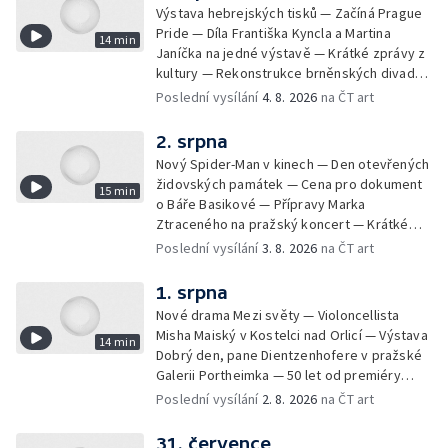
Výstava hebrejských tisků — Začíná Prague
Pride — Díla Františka Kyncla a Martina
14 min
Janíčka na jedné výstavě — Krátké zprávy z
kultury — Rekonstrukce brněnských divadel
— Budoucnost Knihovny Václava Havla —
Poslední vysílání
4. 8. 2026
na ČT art
Nové album projektu Aplaus pro dva —
Kulturní tipy
2. srpna
Nový Spider-Man v kinech — Den otevřených
židovských památek — Cena pro dokument
15 min
o Báře Basikové — Přípravy Marka
Ztraceného na pražský koncert — Krátké
zprávy z kultury — Nález historických
Poslední vysílání
3. 8. 2026
na ČT art
bronzových nástrojů
1. srpna
Nové drama Mezi světy — Violoncellista
Misha Maiský v Kostelci nad Orlicí — Výstava
14 min
Dobrý den, pane Dientzenhofere v pražské
Galerii Portheimka — 50 let od premiéry
filmu Na samotě u lesa — Krátké zprávy z
Poslední vysílání
2. 8. 2026
na ČT art
kultury — Nominace na hudební ceny
Mercury
31. července