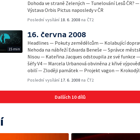
Dohoda ve straně Zelených — Tunelování Lesů ČR? —
Výstava Orbis Pictus naposledy v ČR
Poslední vysílání
18. 6. 2008
na ČT2
16. června 2008
Headlines — Pokuty zemědělcům — Kolabující doprav
15 min
Nehoda na nábřeží Edvarda Beneše — Správce městsk
Nisou — Kateřina Jacques odstoupila ze své funkce —
šéfy V4 — Marcela Urbanová obviněna z křivé výpově
obilí — Zloději památek — Projekt vagon — Krokodýl
Poslední vysílání
17. 6. 2008
na ČT2
Dalších 10 dílů
í