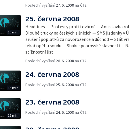
Poslední vysílání
27. 6. 2008
na ČT2
25. června 2008
Headlines — Ptotesty proti továrně — Antistavba r
15 min
Dlouhé trucky na českých silnicích — SMS jízdenky v
zrušení poplatků za novorozence a důchod — Stát vr
lékař opět u soudu — Shakespearovské slavnosti — Ná
stížnostní list
Poslední vysílání
26. 6. 2008
na ČT2
24. června 2008
Poslední vysílání
25. 6. 2008
na ČT2
15 min
23. června 2008
Poslední vysílání
24. 6. 2008
na ČT2
15 min