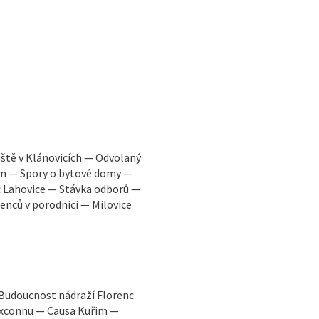
iště v Klánovicích — Odvolaný
em — Spory o bytové domy —
c Lahovice — Stávka odborů —
nců v porodnici — Milovice
 Budoucnost nádraží Florenc
oxconnu — Causa Kuřim —