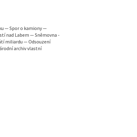
oku — Spor o kamiony —
 Ústí nad Labem — Sněmovna -
átí miliardu — Odsouzení
rodní archiv vlastní