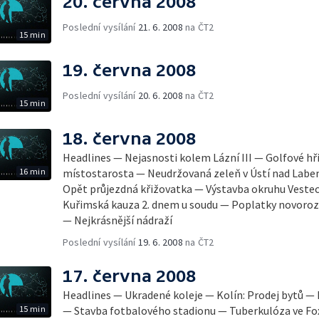
20. června 2008
Poslední vysílání
21. 6. 2008
na ČT2
15 min
19. června 2008
Poslední vysílání
20. 6. 2008
na ČT2
15 min
18. června 2008
Headlines — Nejasnosti kolem Lázní III — Golfové hř
16 min
místostarosta — Neudržovaná zeleň v Ústí nad Lab
Opět průjezdná křižovatka — Výstavba okruhu Veste
Kuřimská kauza 2. dnem u soudu — Poplatky novoroze
— Nejkrásnější nádraží
Poslední vysílání
19. 6. 2008
na ČT2
17. června 2008
Headlines — Ukradené koleje — Kolín: Prodej bytů —
15 min
— Stavba fotbalového stadionu — Tuberkulóza ve F