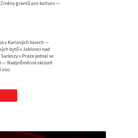
 Změny grantů pro kulturu —
a v Karlových Varech —
ých bytů v Jablonci nad
 Sarkozy v Praze jednal se
di — Nadprůměrná sklizeň
í zoo