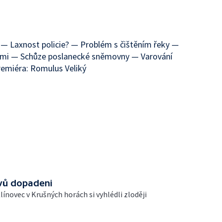
 — Laxnost policie? — Problém s čištěním řeky —
kami — Schůze poslanecké sněmovny — Varování
emiéra: Romulus Veliký
vů dopadeni
ínovec v Krušných horách si vyhlédli zloději