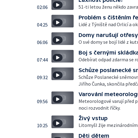
51-ti letou ženu někdo zavraž
02:06
Problém s čištěním ř
Lidé z Týniště nad Orlicí a o
04:25
Domy narušují otřesy
O své domy se bojí lidé z ku
06:06
Boj s černými skládk
Odebírat odpad zdarma se ro
07:44
Schůze poslanecké 
Schůze Poslanecké sněmovny
09:32
Jiřího Čunka, skončila předč
Varování meteorolog
Meteorologové varují před p
09:56
noci rozvodnit říčky.
Živý vstup
Litomyšl žije mezinárodním
10:25
Děti dětem