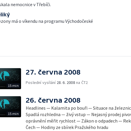
skala nemocnice v Třebíči.
liký
sezony má o víkendu na programu Východočeské
27. června 2008
Poslední vysílání
28. 6. 2008
na ČT2
15 min
26. června 2008
Headlines — Kalamita po bouři — Situace na železnici
15 min
Spadlá rozhledna — živý vstup — Nejasný prodej pivo
oprávnění měřit rychlost — Zákon o odpadech — Rek
Čech — Hodiny ze sbírek Pražského hradu