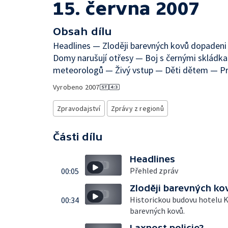
15. června 2007
Obsah dílu
Headlines — Zloději barevných kovů dopadeni
Domy narušují otřesy — Boj s černými sklád
meteorologů — Živý vstup — Děti dětem — Pr
Vyrobeno
2007
Zpravodajství
Zprávy z regionů
Části dílu
Headlines
Přehled zpráv
00:05
Zloději barevných ko
Historickou budovu hotelu Kl
00:34
barevných kovů.
Laxnost policie?