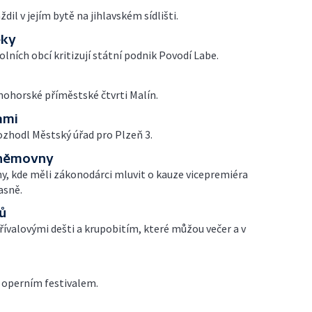
dil v jejím bytě na jihlavském sídlišti.
eky
kolních obcí kritizují státní podnik Povodí Labe.
tnohorské příměstské čtvrti Malín.
ami
zhodl Městský úřad pro Plzeň 3.
sněmovny
, kde měli zákonodárci mluvit o kauze vicepremiéra
asně.
ů
řívalovými dešti a krupobitím, které můžou večer a v
 operním festivalem.