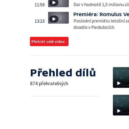
Dar v hodnotě 1,5 milionu zí
11:59
Premiéra: Romulus Ve
Poslední premiéru letošní 
13:23
divadlo v Pardubicích.
Přehrát celé video
Přehled dílů
874 přehratelných