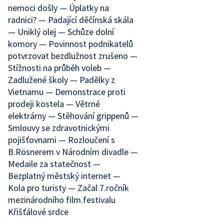
nemoci došly — Úplatky na
radnici? — Padající děčínská skála
— Uniklý olej — Schůze dolní
komory — Povinnost podnikatelů
potvrzovat bezdlužnost zrušeno —
Stížnosti na průběh voleb —
Zadlužené školy — Padělky z
Vietnamu — Demonstrace proti
prodeji kostela — Větrné
elektrárny — Stěhování grippenů —
Smlouvy se zdravotnickými
pojišťovnami — Rozloučení s
B.Rösnerem v Národním divadle —
Medaile za statečnost —
Bezplatný městský internet —
Kola pro turisty — Začal 7.ročník
mezinárodního film.festivalu
Křišťálové srdce