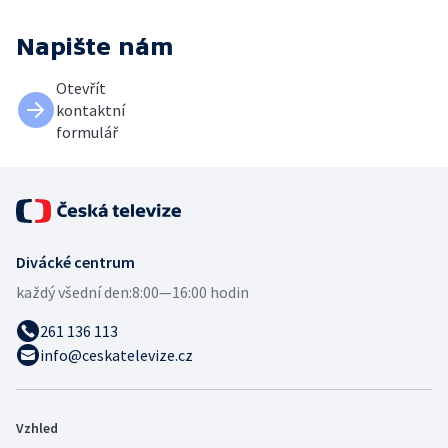
Napište nám
Otevřít
kontaktní
formulář
Divácké centrum
každý všední den:
8:00—16:00 hodin
261 136 113
info@ceskatelevize.cz
Vzhled