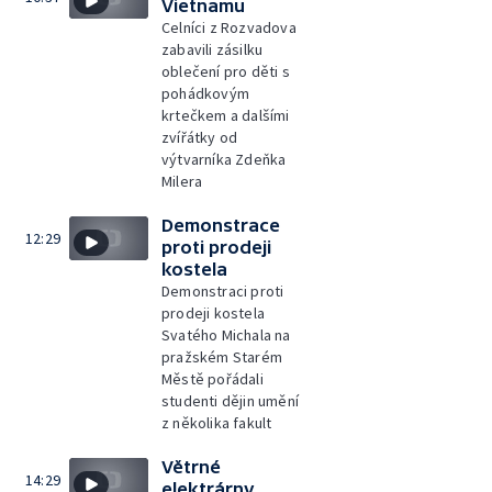
Vietnamu
Celníci z Rozvadova
zabavili zásilku
oblečení pro děti s
pohádkovým
krtečkem a dalšími
zvířátky od
výtvarníka Zdeňka
Milera
Demonstrace
12:29
proti prodeji
kostela
Demonstraci proti
prodeji kostela
Svatého Michala na
pražském Starém
Městě pořádali
studenti dějin umění
z několika fakult
Větrné
14:29
elektrárny