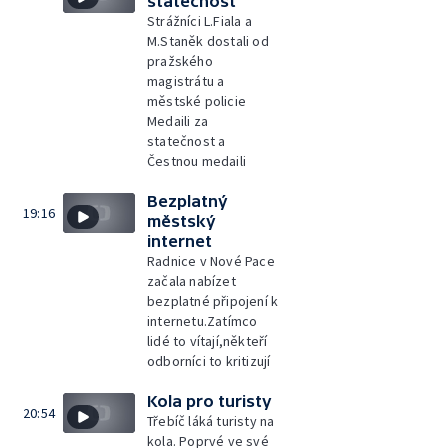
statečnost
Strážníci L.Fiala a
M.Staněk dostali od
pražského
magistrátu a
městské policie
Medaili za
statečnost a
Čestnou medaili
Bezplatný
19:16
městský
internet
Radnice v Nové Pace
začala nabízet
bezplatné připojení k
internetu.Zatímco
lidé to vítají,někteří
odborníci to kritizují
Kola pro turisty
20:54
Třebíč láká turisty na
kola. Poprvé ve své