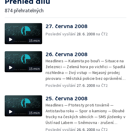
Přehled dílů
874 přehratelných
27. června 2008
Poslední vysílání
28. 6. 2008
na ČT2
15 min
26. června 2008
Headlines — Kalamita po bouři — Situace na
železnici — Zelená hora po vichřici — Spadlá
15 min
rozhledna — živý vstup — Nejasný prodej
pivovaru — Městská policie bez oprávnění
měřit rychlost — Zákon o odpadech —
Poslední vysílání
27. 6. 2008
na ČT2
Rekultivace Severozápadních Čech —
Hodiny ze sbírek Pražského hradu
25. června 2008
Headlines — Ptotesty proti továrně —
Antistavba roku — Spor o kamiony — Dlouhé
15 min
trucky na českých silnicích — SMS jízdenky v
Ústí nad Labem — Sněmovna - zrušení
poplatků za novorozence a důchod — Stát
Poslední vysílání
26. 6. 2008
na ČT2