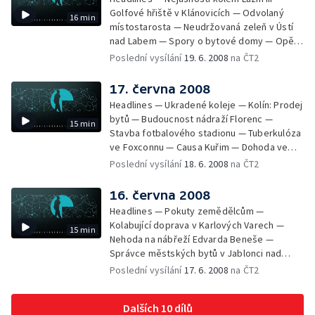
Golfové hřiště v Klánovicích — Odvolaný
16 min
místostarosta — Neudržovaná zeleň v Ústí
nad Labem — Spory o bytové domy — Opět
průjezdná křižovatka — Výstavba okruhu
Poslední vysílání
19. 6. 2008
na ČT2
Vestec Lahovice — Stávka odborů —
Kuřimská kauza 2. dnem u soudu — Poplatky
17. června 2008
novorozenců v porodnici — Milovice —
Headlines — Ukradené koleje — Kolín: Prodej
Nejkrásnější nádraží
bytů — Budoucnost nádraží Florenc —
15 min
Stavba fotbalového stadionu — Tuberkulóza
ve Foxconnu — Causa Kuřim — Dohoda ve
straně Zelených — Tunelování Lesů ČR? —
Poslední vysílání
18. 6. 2008
na ČT2
Změny grantů pro kulturu — Výstava Orbis
Pictus naposledy v ČR
16. června 2008
Headlines — Pokuty zemědělcům —
Kolabující doprava v Karlových Varech —
15 min
Nehoda na nábřeží Edvarda Beneše —
Správce městských bytů v Jablonci nad
Nisou — Kateřina Jacques odstoupila ze své
Poslední vysílání
17. 6. 2008
na ČT2
funkce — Sarkozy v Praze jednal se šéfy V4
— Marcela Urbanová obviněna z křivé
Dalších 10 dílů
výpovědi — Nadprůměrná sklizeň obilí —