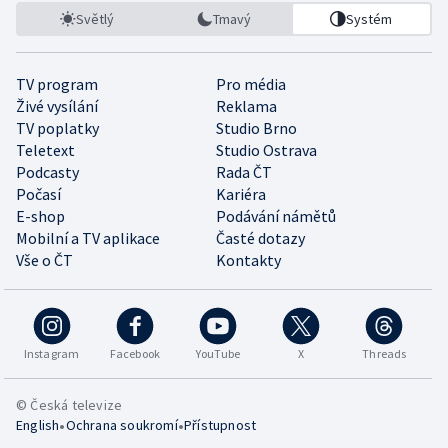
Světlý
Tmavý
Systém
TV program
Pro média
Živé vysílání
Reklama
TV poplatky
Studio Brno
Teletext
Studio Ostrava
Podcasty
Rada ČT
Počasí
Kariéra
E-shop
Podávání námětů
Mobilní a TV aplikace
Časté dotazy
Vše o ČT
Kontakty
Instagram
Facebook
YouTube
X
Threads
© Česká televize
•
•
English
Ochrana soukromí
Přístupnost