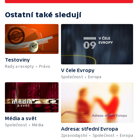
Zloději památek — Projekt vagon —
Krokodýlí zoo
Ostatní také sledují
Testoviny
Rady a recepty
Právo
V čele Evropy
Společnost
Evropa
Média a svět
Společnost
Média
Adresa: střední Evropa
Zpravodajství
Společnost
Evropa