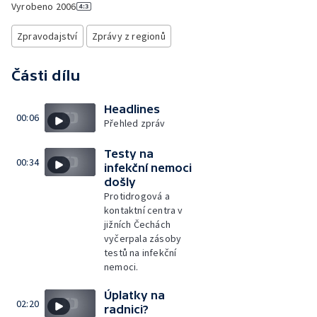
Vyrobeno
2006
Zpravodajství
Zprávy z regionů
Části dílu
Headlines
00:06
Přehled zpráv
Testy na
00:34
infekční nemoci
došly
Protidrogová a
kontaktní centra v
jižních Čechách
vyčerpala zásoby
testů na infekční
nemoci.
Úplatky na
02:20
radnici?