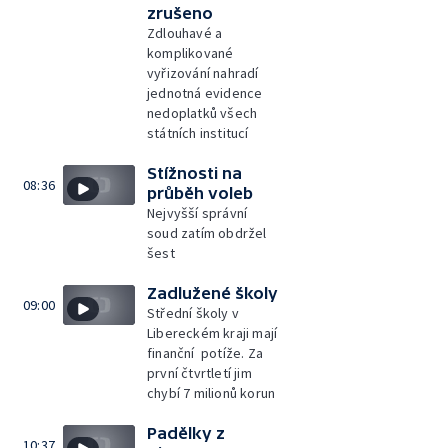
zrušeno
Zdlouhavé a
komplikované
vyřizování nahradí
jednotná evidence
nedoplatků všech
státních institucí
Stížnosti na
08:36
průběh voleb
Nejvyšší správní
soud zatím obdržel
šest
Zadlužené školy
09:00
Střední školy v
Libereckém kraji mají
finanční potíže. Za
první čtvrtletí jim
chybí 7 milionů korun
Padělky z
10:37