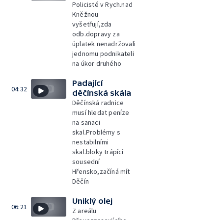
Policisté v Rych.nad
Kněžnou
vyšetřují,zda
odb.dopravy za
úplatek nenadržovali
jednomu podnikateli
na úkor druhého
Padající
04:32
děčínská skála
Děčínská radnice
musí hledat peníze
na sanaci
skal.Problémy s
nestabilními
skal.bloky trápící
sousední
Hřensko,začíná mít
Děčín
Uniklý olej
06:21
Z areálu