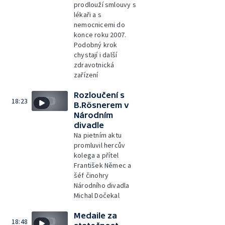
prodlouží smlouvy s
lékaři a s
nemocnicemi do
konce roku 2007.
Podobný krok
chystají i další
zdravotnická
zařízení
Rozloučení s
18:23
B.Rösnerem v
Národním
divadle
Na pietním aktu
promluvil hercův
kolega a přítel
František Němec a
šéf činohry
Národního divadla
Michal Dočekal
Medaile za
18:48