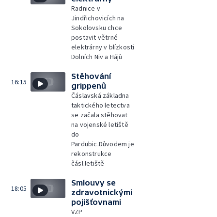
Radnice v
Jindřichovicích na
Sokolovsku chce
postavit větrné
elektrárny v blízkosti
Dolních Niv a Hájů
Stěhování
16:15
grippenů
Čáslavská základna
taktického letectva
se začala stěhovat
na vojenské letiště
do
Pardubic.Důvodem je
rekonstrukce
čásl.letiště
Smlouvy se
18:05
zdravotnickými
pojišťovnami
VZP