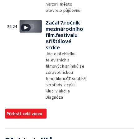
historii město
otevřelo půjčovnu.
Začal 7.ročník
22:24
mezinárodního
film.festivalu
Křišťálové
srdce
Jde o přehlídku
televizních a
filmových snímků se
zdravotnickou
tematikou.ČT soutěží
s pořady z cyklu
Kluci v akci a
Diagnóza
Přehrát celé video