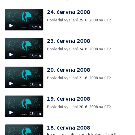
vrátí miliardu — Odsouzení lékař opět u
soudu — Shakespearovské slavnosti —
24. června 2008
Národní archiv vlastní stížnostní list
Poslední vysílání
25. 6. 2008
na ČT2
15 min
23. června 2008
Poslední vysílání
24. 6. 2008
na ČT2
15 min
20. června 2008
Poslední vysílání
21. 6. 2008
na ČT2
15 min
19. června 2008
Poslední vysílání
20. 6. 2008
na ČT2
15 min
18. června 2008
Headlines — Nejasnosti kolem Lázní III —