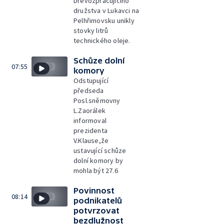
Dřevozpracujícího
družstva v Lukavci na
Pelhřimovsku unikly
stovky litrů
technického oleje.
Schůze dolní
07:55
komory
Odstupující
předseda
Posl.sněmovny
L.Zaorálek
informoval
prezidenta
V.Klause,že
ustavující schůze
dolní komory by
mohla být 27.6
Povinnost
08:14
podnikatelů
potvrzovat
bezdlužnost