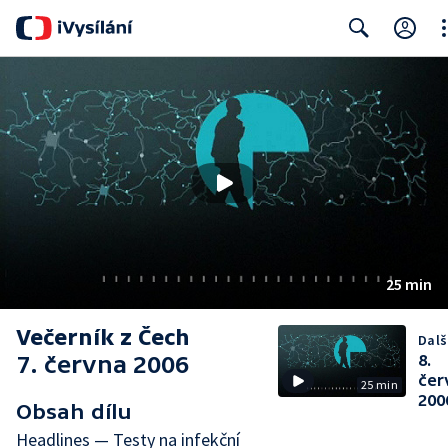
Cl
Search
25 min
Večerník z Čech
Další
7. června 2006
8.
čer
25 min
200
Obsah dílu
Headlines — Testy na infekční