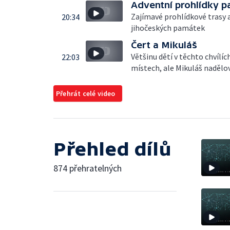
Adventní prohlídky 
Zajímavé prohlídkové trasy 
20:34
jihočeských památek
Čert a Mikuláš
Většinu dětí v těchto chvíl
22:03
místech, ale Mikuláš nadělo
Přehrát celé video
Přehled dílů
874 přehratelných