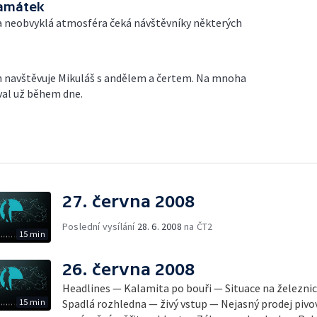
památek
a neobvyklá atmosféra čeká návštěvníky některých
ích navštěvuje Mikuláš s andělem a čertem. Na mnoha
val už během dne.
27. června 2008
Poslední vysílání
28. 6. 2008
na ČT2
15 min
26. června 2008
Headlines — Kalamita po bouři — Situace na železnici
15 min
Spadlá rozhledna — živý vstup — Nejasný prodej pivo