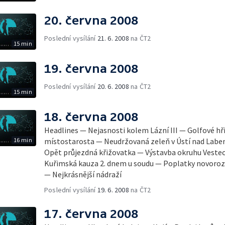
20. června 2008
Poslední vysílání
21. 6. 2008
na ČT2
15 min
19. června 2008
Poslední vysílání
20. 6. 2008
na ČT2
15 min
18. června 2008
Headlines — Nejasnosti kolem Lázní III — Golfové hř
16 min
místostarosta — Neudržovaná zeleň v Ústí nad Lab
Opět průjezdná křižovatka — Výstavba okruhu Veste
Kuřimská kauza 2. dnem u soudu — Poplatky novoroze
— Nejkrásnější nádraží
Poslední vysílání
19. 6. 2008
na ČT2
17. června 2008