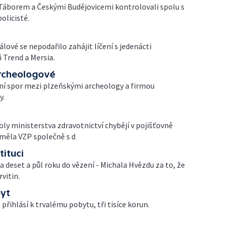
i Táborem a Českými Budějovicemi kontrolovali spolu s
olicisté.
lové se nepodařilo zahájit líčení s jedenácti
 Trend a Mersia.
archeologové
í spor mezi plzeňskými archeology a firmou
y.
ly ministerstva zdravotnictví chybějí v pojišťovně
 měla VZP společně s d
tituci
a deset a půl roku do vězení - Michala Hvězdu za to, že
vitin.
byt
 přihlásí k trvalému pobytu, tři tisíce korun.