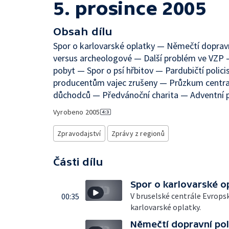
5. prosince 2005
Obsah dílu
Spor o karlovarské oplatky — Němečtí dopravn
versus archeologové — Další problém ve VZP —
pobyt — Spor o psí hřbitov — Pardubičtí polic
producentům vajec zrušeny — Průzkum centra
důchodců — Předvánoční charita — Adventní p
Vyrobeno
2005
Zpravodajství
Zprávy z regionů
Části dílu
Spor o karlovarské o
V bruselské centrále Evrops
00:35
karlovarské oplatky.
Němečtí dopravní pol