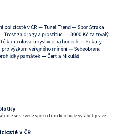
í policicsté v ČR — Tunel Trend — Spor Straka
 Trest za drogy a prostituci — 3000 Kč za trvalý
isté kontrolovali myslivce na honech — Pokuty
 pro výzkum veřejného mínění — Sebeobrana
rohlídky památek — Čert a Mikuláš
platky
ké unie se se vede spor o tom kdo bude vyrábět pravé
icicsté v ČR