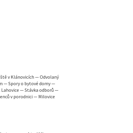
iště v Klánovicích — Odvolaný
em — Spory o bytové domy —
c Lahovice — Stávka odborů —
nců v porodnici — Milovice