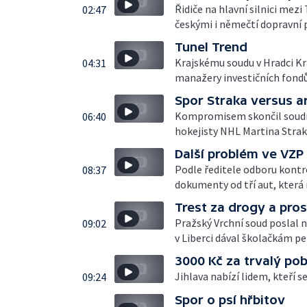
Řidiče na hlavní silnici mez
02:47
českými i němečtí dopravní p
Tunel Trend
Krajskému soudu v Hradci Krá
04:31
manažery investičních fondů
Spor Straka versus 
Kompromisem skončil soudn
06:40
hokejisty NHL Martina Strak
Další problém ve VZP
Podle ředitele odboru kontro
08:37
dokumenty od tří aut, která
Trest za drogy a pros
Pražský Vrchní soud poslal n
09:02
v Liberci dával školačkám per
3000 Kč za trvalý po
Jihlava nabízí lidem, kteří se
09:24
Spor o psí hřbitov