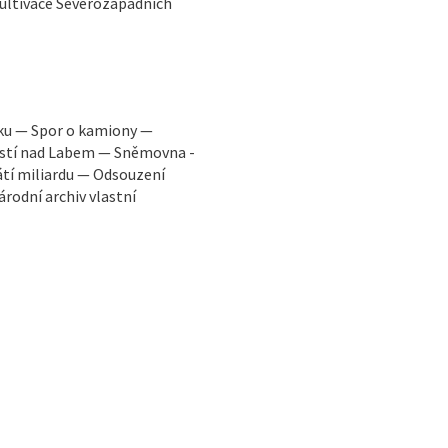
ultivace Severozápadních
oku — Spor o kamiony —
 Ústí nad Labem — Sněmovna -
átí miliardu — Odsouzení
rodní archiv vlastní