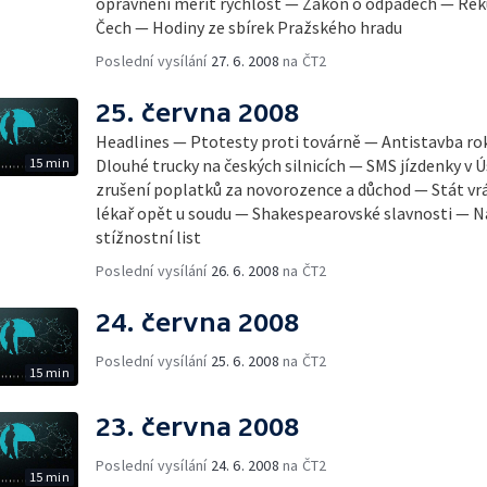
oprávnění měřit rychlost — Zákon o odpadech — Rek
Čech — Hodiny ze sbírek Pražského hradu
Poslední vysílání
27. 6. 2008
na ČT2
25. června 2008
Headlines — Ptotesty proti továrně — Antistavba r
15 min
Dlouhé trucky na českých silnicích — SMS jízdenky v
zrušení poplatků za novorozence a důchod — Stát vr
lékař opět u soudu — Shakespearovské slavnosti — Ná
stížnostní list
Poslední vysílání
26. 6. 2008
na ČT2
24. června 2008
Poslední vysílání
25. 6. 2008
na ČT2
15 min
23. června 2008
Poslední vysílání
24. 6. 2008
na ČT2
15 min