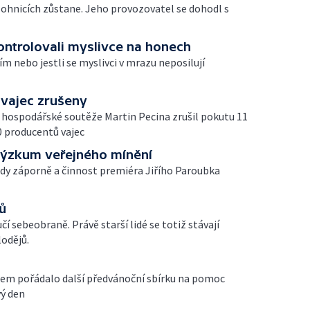
 Bohnicích zůstane. Jeho provozovatel se dohodl s
kontrolovali myslivce na honech
ím nebo jestli se myslivci v mrazu neposilují
vajec zrušeny
 hospodářské soutěže Martin Pecina zrušil pokutu 11
0 producentů vajec
výzkum veřejného mínění
lády záporně a činnost premiéra Jiřího Paroubka
ů
čí sebeobraně. Právě starší lidé se totiž stávají
lodějů.
tem pořádalo další předvánoční sbírku na pomoc
ý den