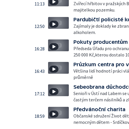
Zvířecí hřbitov v pražských
11:13
majitelkou pozemku.
Pardubičtí policisté 
Zajímaly je doklady ke zbran
12:50
alkoholem.
Pokuty producentům 
Předseda Úřadu pro ochranu
16:28
250 000 Kč,kterou dostalo 1
Průzkum centra pro 
Většina lidí hodnotí práci v
16:43
průměrně
Sebeobrana důchodc
Senioři v Ústí nad Labem se u
17:12
častým terčem násilníků a z
Předvánoční charita
Občanské sdružení Život dě
18:59
nemocným dětem - Srdíčkov