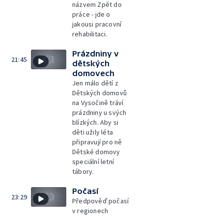
názvem Zpět do
práce - jde o
jakousi pracovní
rehabilitaci.
Prázdniny v
21:45
dětských
domovech
Jen málo dětí z
Dětských domovů
na Vysočině tráví
prázdniny u svých
blízkých. Aby si
děti užily léta
připravují pro ně
Dětské domovy
speciální letní
tábory.
Počasí
23:29
Předpověď počasí
v regionech