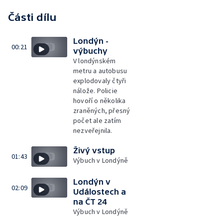
Části dílu
Londýn -
00:21
výbuchy
V londýnském
metru a autobusu
explodovaly čtyři
nálože. Policie
hovoří o několika
zraněných, přesný
počet ale zatím
nezveřejnila.
Živý vstup
01:43
Výbuch v Londýně
Londýn v
02:09
Událostech a
na ČT 24
Výbuch v Londýně