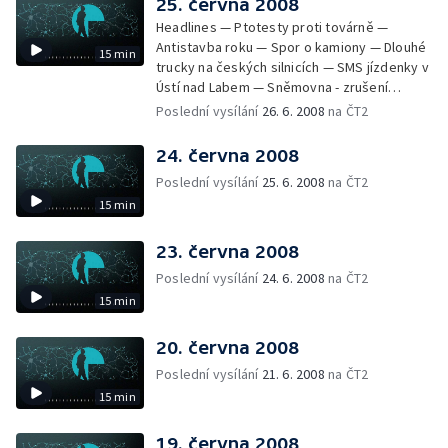
25. června 2008
Headlines — Ptotesty proti továrně —
Antistavba roku — Spor o kamiony — Dlouhé
15 min
trucky na českých silnicích — SMS jízdenky v
Ústí nad Labem — Sněmovna - zrušení
poplatků za novorozence a důchod — Stát
Poslední vysílání
26. 6. 2008
na ČT2
vrátí miliardu — Odsouzení lékař opět u
soudu — Shakespearovské slavnosti —
24. června 2008
Národní archiv vlastní stížnostní list
Poslední vysílání
25. 6. 2008
na ČT2
15 min
23. června 2008
Poslední vysílání
24. 6. 2008
na ČT2
15 min
20. června 2008
Poslední vysílání
21. 6. 2008
na ČT2
15 min
19. června 2008