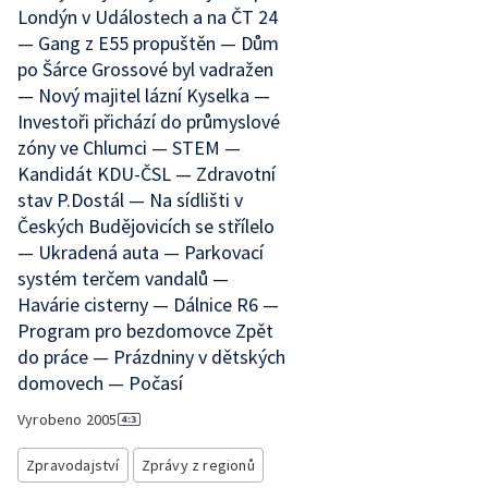
Londýn v Událostech a na ČT 24
— Gang z E55 propuštěn — Dům
po Šárce Grossové byl vadražen
— Nový majitel lázní Kyselka —
Investoři přichází do průmyslové
zóny ve Chlumci — STEM —
Kandidát KDU-ČSL — Zdravotní
stav P.Dostál — Na sídlišti v
Českých Budějovicích se střílelo
— Ukradená auta — Parkovací
systém terčem vandalů —
Havárie cisterny — Dálnice R6 —
Program pro bezdomovce Zpět
do práce — Prázdniny v dětských
domovech — Počasí
Vyrobeno
2005
Zpravodajství
Zprávy z regionů