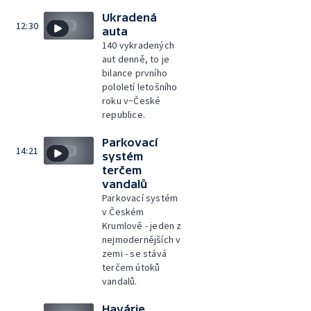
Ukradená
12:30
auta
140 vykradených
aut denně, to je
bilance prvního
pololetí letošního
roku v~České
republice.
Parkovací
14:21
systém
terčem
vandalů
Parkovací systém
v Českém
Krumlově - jeden z
nejmodernějších v
zemi - se stává
terčem útoků
vandalů.
Havárie