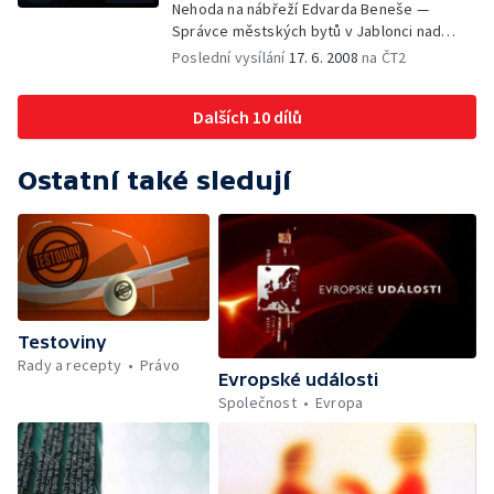
Nehoda na nábřeží Edvarda Beneše —
Správce městských bytů v Jablonci nad
Nisou — Kateřina Jacques odstoupila ze své
Poslední vysílání
17. 6. 2008
na ČT2
funkce — Sarkozy v Praze jednal se šéfy V4
— Marcela Urbanová obviněna z křivé
Dalších 10 dílů
výpovědi — Nadprůměrná sklizeň obilí —
Zloději památek — Projekt vagon —
Krokodýlí zoo
Ostatní také sledují
Testoviny
Rady a recepty
Právo
Evropské události
Společnost
Evropa