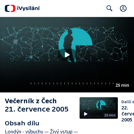
C
Search
25 min
Večerník z Čech
Další d
21. července 2005
22.
červ
25 min
2005
Obsah dílu
Londýn - výbuchy — Živý vstup —