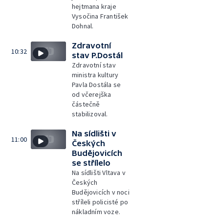
hejtmana kraje
Vysočina František
Dohnal.
Zdravotní
10:32
stav P.Dostál
Zdravotní stav
ministra kultury
Pavla Dostála se
od včerejška
částečně
stabilizoval.
Na sídlišti v
11:00
Českých
Budějovicích
se střílelo
Na sídlišti Vltava v
Českých
Budějovicích v noci
stříleli policisté po
nákladním voze.