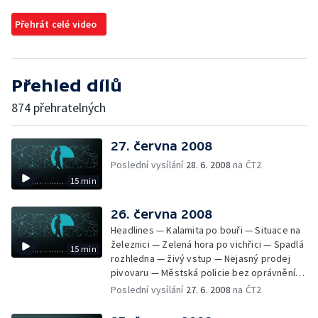
Přehrát celé video
Přehled dílů
874 přehratelných
27. června 2008
Poslední vysílání
28. 6. 2008
na ČT2
15 min
26. června 2008
Headlines — Kalamita po bouři — Situace na
železnici — Zelená hora po vichřici — Spadlá
15 min
rozhledna — živý vstup — Nejasný prodej
pivovaru — Městská policie bez oprávnění
měřit rychlost — Zákon o odpadech —
Poslední vysílání
27. 6. 2008
na ČT2
Rekultivace Severozápadních Čech —
Hodiny ze sbírek Pražského hradu