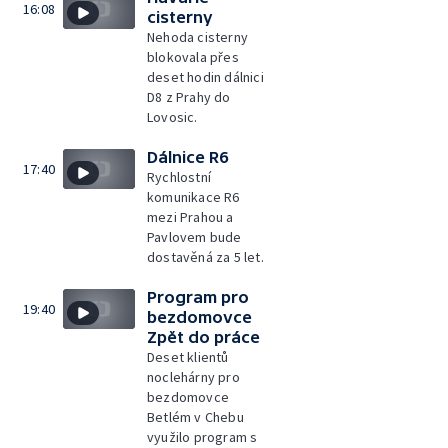
16:08
cisterny
Nehoda cisterny
blokovala přes
deset hodin dálnici
D8 z Prahy do
Lovosic.
Dálnice R6
17:40
Rychlostní
komunikace R6
mezi Prahou a
Pavlovem bude
dostavěná za 5 let.
Program pro
19:40
bezdomovce
Zpět do práce
Deset klientů
noclehárny pro
bezdomovce
Betlém v Chebu
využilo program s