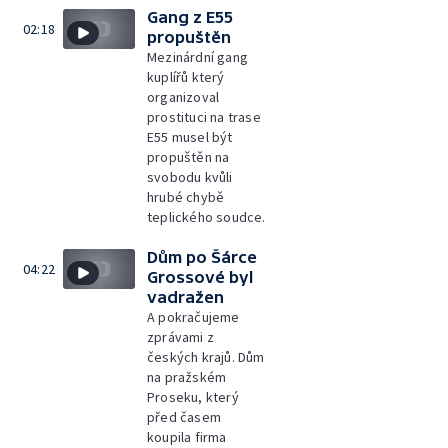
Gang z E55
02:18
propuštěn
Mezinárdní gang
kuplířů který
organizoval
prostituci na trase
E55 musel být
propuštěn na
svobodu kvůli
hrubé chybě
teplického soudce.
Dům po Šárce
04:22
Grossové byl
vadražen
A pokračujeme
zprávami z
českých krajů. Dům
na pražském
Proseku, který
před časem
koupila firma