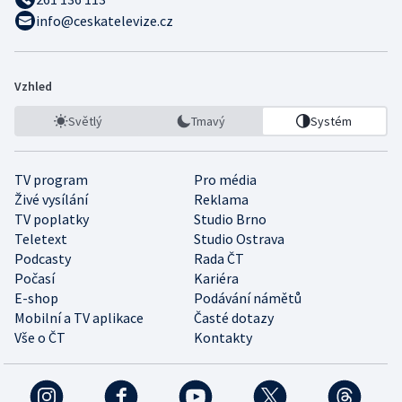
info@ceskatelevize.cz
Vzhled
Světlý
Tmavý
Systém
TV program
Pro média
Živé vysílání
Reklama
TV poplatky
Studio Brno
Teletext
Studio Ostrava
Podcasty
Rada ČT
Počasí
Kariéra
E-shop
Podávání námětů
Mobilní a TV aplikace
Časté dotazy
Vše o ČT
Kontakty