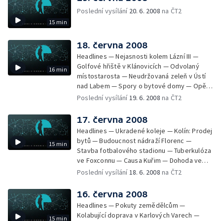
Poslední vysílání
20. 6. 2008
na ČT2
15 min
18. června 2008
Headlines — Nejasnosti kolem Lázní III —
Golfové hřiště v Klánovicích — Odvolaný
16 min
místostarosta — Neudržovaná zeleň v Ústí
nad Labem — Spory o bytové domy — Opět
průjezdná křižovatka — Výstavba okruhu
Poslední vysílání
19. 6. 2008
na ČT2
Vestec Lahovice — Stávka odborů —
Kuřimská kauza 2. dnem u soudu — Poplatky
17. června 2008
novorozenců v porodnici — Milovice —
Headlines — Ukradené koleje — Kolín: Prodej
Nejkrásnější nádraží
bytů — Budoucnost nádraží Florenc —
15 min
Stavba fotbalového stadionu — Tuberkulóza
ve Foxconnu — Causa Kuřim — Dohoda ve
straně Zelených — Tunelování Lesů ČR? —
Poslední vysílání
18. 6. 2008
na ČT2
Změny grantů pro kulturu — Výstava Orbis
Pictus naposledy v ČR
16. června 2008
Headlines — Pokuty zemědělcům —
Kolabující doprava v Karlových Varech —
15 min