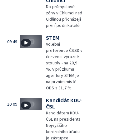
Chlumci
Do průmyslové
zóny v Chlumci nad
Cidlinou přicházejí
první podnikatelé.
STEM
09:49
Volební
preference ČSSD v
červenci výrazně
stouply - na 20,9
%. V průzkumu
agentury STEM je
na prvním místě
ODS s 31,7 %.
Kandidát KDU-
10:09
ČSL
Kandidátem KDU-
ČSL na prezidenta
Nejvyššího
kontrolního úřadu
je zástupce