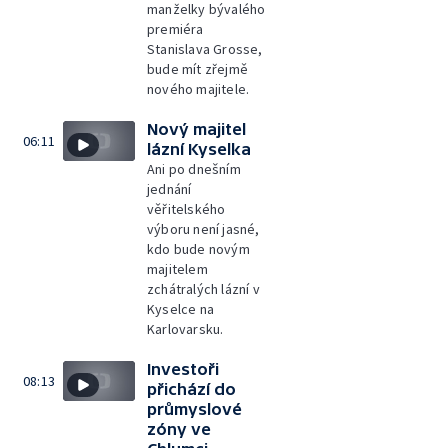
manželky bývalého
premiéra
Stanislava Grosse,
bude mít zřejmě
nového majitele.
Nový majitel
06:11
lázní Kyselka
Ani po dnešním
jednání
věřitelského
výboru není jasné,
kdo bude novým
majitelem
zchátralých lázní v
Kyselce na
Karlovarsku.
Investoři
08:13
přichází do
průmyslové
zóny ve