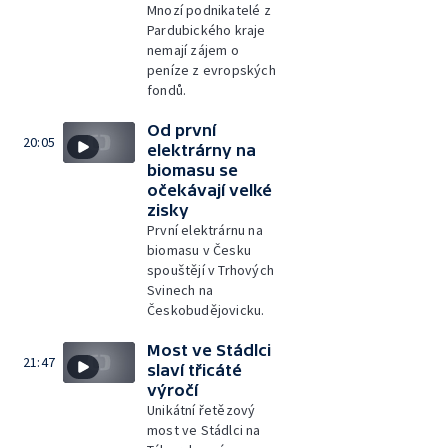
Mnozí podnikatelé z
Pardubického kraje
nemají zájem o
peníze z evropských
fondů.
Od první
20:05
elektrárny na
biomasu se
očekávají velké
zisky
První elektrárnu na
biomasu v Česku
spouštějí v Trhových
Svinech na
Českobudějovicku.
Most ve Stádlci
21:47
slaví třicáté
výročí
Unikátní řetězový
most ve Stádlci na