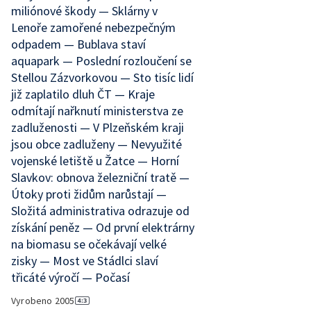
miliónové škody — Sklárny v
Lenoře zamořené nebezpečným
odpadem — Bublava staví
aquapark — Poslední rozloučení se
Stellou Zázvorkovou — Sto tisíc lidí
již zaplatilo dluh ČT — Kraje
odmítají nařknutí ministerstva ze
zadluženosti — V Plzeňském kraji
jsou obce zadluženy — Nevyužité
vojenské letiště u Žatce — Horní
Slavkov: obnova železniční tratě —
Útoky proti židům narůstají —
Složitá administrativa odrazuje od
získání peněz — Od první elektrárny
na biomasu se očekávají velké
zisky — Most ve Stádlci slaví
třicáté výročí — Počasí
Vyrobeno
2005