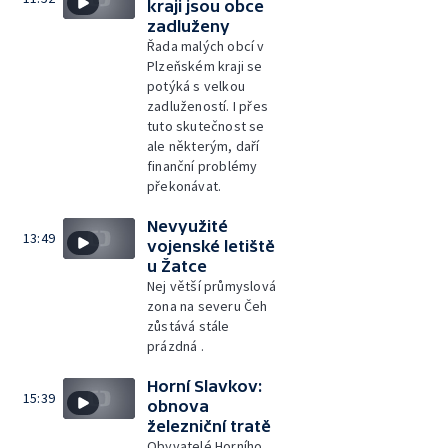
kraji jsou obce
zadluženy
Řada malých obcí v
Plzeňském kraji se
potýká s velkou
zadlužeností. I přes
tuto skutečnost se
ale některým, daří
finanční problémy
překonávat.
Nevyužité
13:49
vojenské letiště
u Žatce
Nej větší průmyslová
zona na severu Čeh
zůstává stále
prázdná .
Horní Slavkov:
15:39
obnova
železniční tratě
Obyvatelé Horního