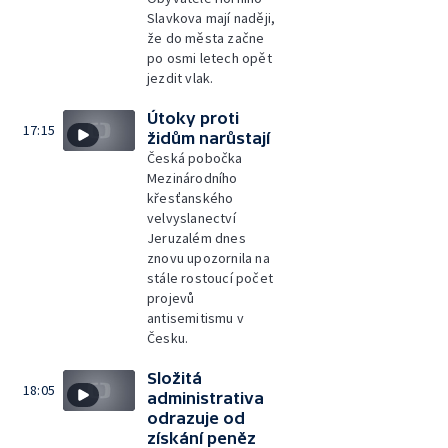
Slavkova mají naději,
že do města začne
po osmi letech opět
jezdit vlak.
Útoky proti
17:15
židům narůstají
Česká pobočka
Mezinárodního
křesťanského
velvyslanectví
Jeruzalém dnes
znovu upozornila na
stále rostoucí počet
projevů
antisemitismu v
Česku.
Složitá
18:05
administrativa
odrazuje od
získání peněz