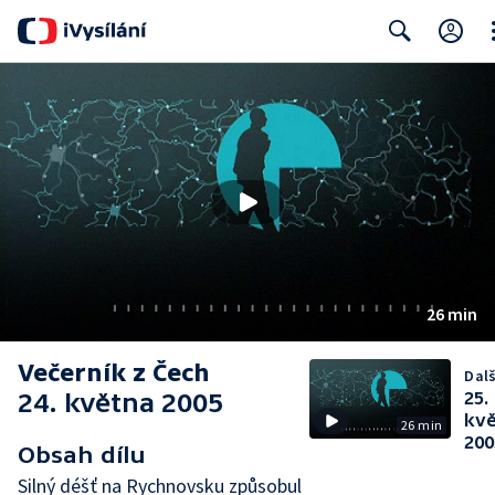
Cl
Search
26 min
Večerník z Čech
Dalš
24. května 2005
25.
kv
26 min
200
Obsah dílu
Silný déšť na Rychnovsku způsobul