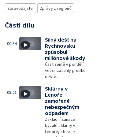
Zpravodajství
Zprávy z regionů
Části dílu
Silný déšť na
00:34
Rychnovsku
způsobul
miliónové škody
Část země v pondělí
večer zasáhly prudké
deště.
Sklárny v
05:21
Lenoře
zamořené
nebezpečným
odpadem
Základní sanace
bývalé sklárny v
Lenoře, která je