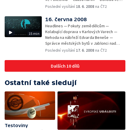
straně Zelených — Tunelování Lesů ČR? —
Poslední vysílání
18. 6. 2008
na ČT2
Změny grantů pro kulturu — Výstava Orbis
Pictus naposledy v ČR
16. června 2008
Headlines — Pokuty zemědělcům —
Kolabující doprava v Karlových Varech —
15 min
Nehoda na nábřeží Edvarda Beneše —
Správce městských bytů v Jablonci nad
Nisou — Kateřina Jacques odstoupila ze své
Poslední vysílání
17. 6. 2008
na ČT2
funkce — Sarkozy v Praze jednal se šéfy V4
— Marcela Urbanová obviněna z křivé
Dalších 10 dílů
výpovědi — Nadprůměrná sklizeň obilí —
Zloději památek — Projekt vagon —
Krokodýlí zoo
Ostatní také sledují
Testoviny