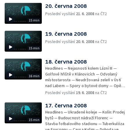
20. června 2008
Poslední vysílání
21. 6. 2008
na ČT2
15 min
19. června 2008
Poslední vysílání
20. 6. 2008
na ČT2
15 min
18. června 2008
Headlines — Nejasnosti kolem Lázní III —
Golfové hřiště v Klánovicích — Odvolaný
16 min
místostarosta — Neudržovaná zeleň v Ústí
nad Labem — Spory o bytové domy — Opět
průjezdná křižovatka — Výstavba okruhu
Poslední vysílání
19. 6. 2008
na ČT2
Vestec Lahovice — Stávka odborů —
Kuřimská kauza 2. dnem u soudu — Poplatky
17. června 2008
novorozenců v porodnici — Milovice —
Headlines — Ukradené koleje — Kolín: Prodej
Nejkrásnější nádraží
bytů — Budoucnost nádraží Florenc —
15 min
Stavba fotbalového stadionu — Tuberkulóza
ve Foxconnu — Causa Kuřim — Dohoda ve