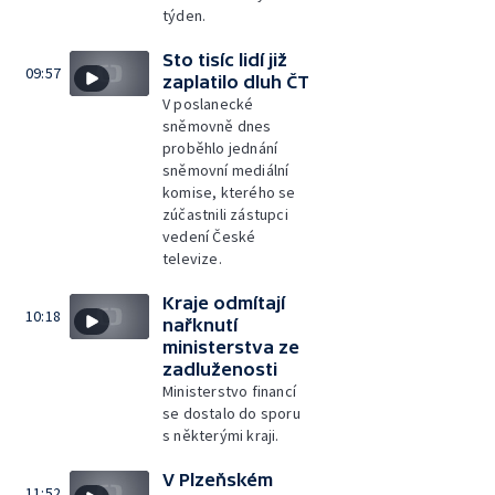
týden.
Sto tisíc lidí již
09:57
zaplatilo dluh ČT
V poslanecké
sněmovně dnes
proběhlo jednání
sněmovní mediální
komise, kterého se
zúčastnili zástupci
vedení České
televize.
Kraje odmítají
10:18
nařknutí
ministerstva ze
zadluženosti
Ministerstvo financí
se dostalo do sporu
s některými kraji.
V Plzeňském
11:52