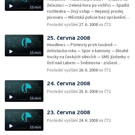
železnici — Zelená hora po vichřici — Spadlá
15 min
rozhledna — živý vstup — Nejasný prodej
pivovaru — Městská policie bez oprávnění
měřit rychlost — Zákon o odpadech —
Poslední vysílání
27. 6. 2008
na ČT2
Rekultivace Severozápadních Čech —
Hodiny ze sbírek Pražského hradu
25. června 2008
Headlines — Ptotesty proti továrně —
Antistavba roku — Spor o kamiony — Dlouhé
15 min
trucky na českých silnicích — SMS jízdenky v
Ústí nad Labem — Sněmovna - zrušení
poplatků za novorozence a důchod — Stát
Poslední vysílání
26. 6. 2008
na ČT2
vrátí miliardu — Odsouzení lékař opět u
soudu — Shakespearovské slavnosti —
24. června 2008
Národní archiv vlastní stížnostní list
Poslední vysílání
25. 6. 2008
na ČT2
15 min
23. června 2008
Poslední vysílání
24. 6. 2008
na ČT2
15 min