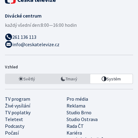
Divácké centrum
každý všední den:
8:00—16:00 hodin
261 136 113
info@ceskatelevize.cz
Vzhled
Světlý
Tmavý
Systém
TV program
Pro média
Živé vysílání
Reklama
TV poplatky
Studio Brno
Teletext
Studio Ostrava
Podcasty
Rada ČT
Počasí
Kariéra