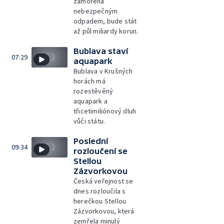
zamořená
nebezpečným
odpadem, bude stát
až půl miliardy korun.
Bublava staví
07:29
aquapark
Bublava v Krušných
horách má
rozestěvěný
aquapark a
třicetimiliónový dluh
vůči státu.
Poslední
09:34
rozloučení se
Stellou
Zázvorkovou
Česká veřejnost se
dnes rozloučila s
herečkou Stellou
Zázvorkovou, která
zemřela minulý