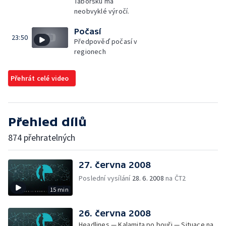
Táborsku má
neobvyklé výročí.
Počasí
23:50
Předpověď počasí v
regionech
Přehrát celé video
Přehled dílů
874 přehratelných
27. června 2008
Poslední vysílání
28. 6. 2008
na ČT2
15 min
26. června 2008
Headlines — Kalamita po bouři — Situace na