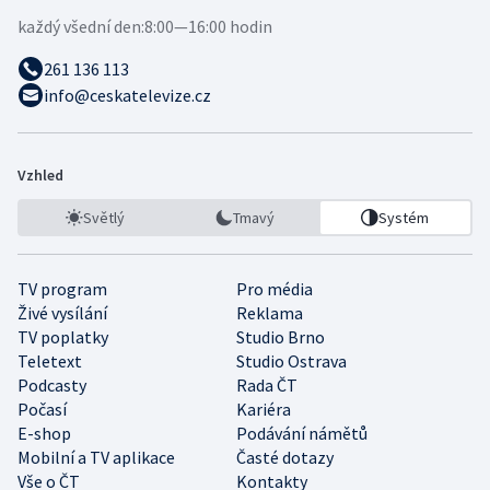
každý všední den:
8:00—16:00 hodin
261 136 113
info@ceskatelevize.cz
Vzhled
Světlý
Tmavý
Systém
TV program
Pro média
Živé vysílání
Reklama
TV poplatky
Studio Brno
Teletext
Studio Ostrava
Podcasty
Rada ČT
Počasí
Kariéra
E-shop
Podávání námětů
Mobilní a TV aplikace
Časté dotazy
Vše o ČT
Kontakty