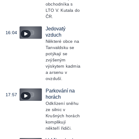
obchodníka s
LTO V. Kutala do
ČR.
Jedovatý
16:04
vzduch
Některé obce na
Tanvaldsku se
potýkají se
zvýšeným
výskytem kadmia
a arsenu v
ovzduší.
Parkování na
17:57
horách
Odklízení sněhu
ze silnic v
Krušných horách
komplikují
někteří řidiči.