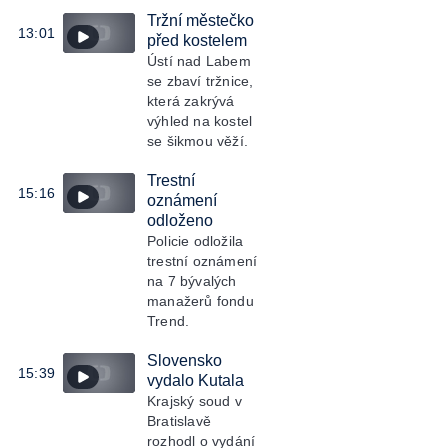
Tržní městečko
13:01
před kostelem
Ústí nad Labem
se zbaví tržnice,
která zakrývá
výhled na kostel
se šikmou věží.
Trestní
15:16
oznámení
odloženo
Policie odložila
trestní oznámení
na 7 bývalých
manažerů fondu
Trend.
Slovensko
15:39
vydalo Kutala
Krajský soud v
Bratislavě
rozhodl o vydání