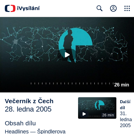
Close
Search
26 min
Večerník z Čech
Další
28. ledna 2005
díl
31.
26 min
ledna
Obsah dílu
2005
Headlines — Špindlerova