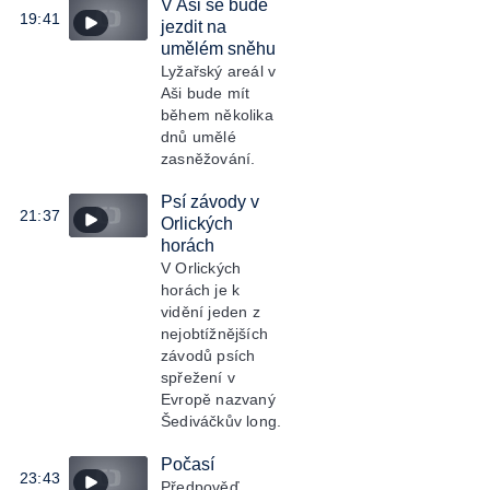
V Aši se bude
19:41
jezdit na
umělém sněhu
Lyžařský areál v
Aši bude mít
během několika
dnů umělé
zasněžování.
Psí závody v
21:37
Orlických
horách
V Orlických
horách je k
vidění jeden z
nejobtížnějších
závodů psích
spřežení v
Evropě nazvaný
Šediváčkův long.
Počasí
23:43
Předpověď