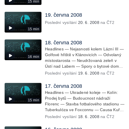
15 min
19. června 2008
Poslední vysílání
20. 6. 2008
na ČT2
15 min
18. června 2008
Headlines — Nejasnosti kolem Lázní III —
Golfové hřiště v Klánovicích — Odvolaný
16 min
místostarosta — Neudržovaná zeleň v
Ústí nad Labem — Spory o bytové domy
— Opět průjezdná křižovatka — Výstavba
Poslední vysílání
19. 6. 2008
na ČT2
okruhu Vestec Lahovice — Stávka odborů
— Kuřimská kauza 2. dnem u soudu —
17. června 2008
Poplatky novorozenců v porodnici —
Headlines — Ukradené koleje — Kolín:
Milovice — Nejkrásnější nádraží
Prodej bytů — Budoucnost nádraží
15 min
Florenc — Stavba fotbalového stadionu —
Tuberkulóza ve Foxconnu — Causa Kuřim
— Dohoda ve straně Zelených —
Poslední vysílání
18. 6. 2008
na ČT2
Tunelování Lesů ČR? — Změny grantů
pro kulturu — Výstava Orbis Pictus