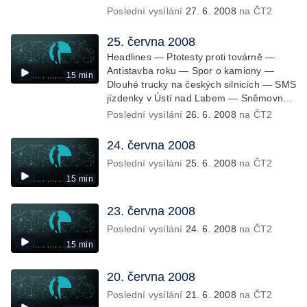
oprávnění měřit rychlost — Zákon o
Poslední vysílání
27. 6. 2008
na ČT2
odpadech — Rekultivace
Severozápadních Čech — Hodiny ze
25. června 2008
sbírek Pražského hradu
Headlines — Ptotesty proti továrně —
Antistavba roku — Spor o kamiony —
15 min
Dlouhé trucky na českých silnicích — SMS
jízdenky v Ústí nad Labem — Sněmovna -
zrušení poplatků za novorozence a
Poslední vysílání
26. 6. 2008
na ČT2
důchod — Stát vrátí miliardu —
Odsouzení lékař opět u soudu —
24. června 2008
Shakespearovské slavnosti — Národní
Poslední vysílání
25. 6. 2008
na ČT2
archiv vlastní stížnostní list
15 min
23. června 2008
Poslední vysílání
24. 6. 2008
na ČT2
15 min
20. června 2008
Poslední vysílání
21. 6. 2008
na ČT2