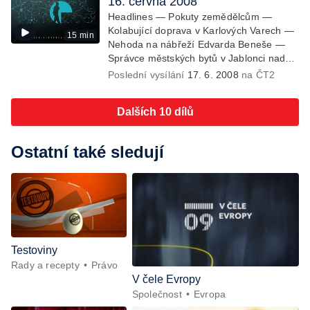
16. června 2008
naposledy v ČR
Headlines — Pokuty zemědělcům —
Kolabující doprava v Karlových Varech —
15 min
Nehoda na nábřeží Edvarda Beneše —
Správce městských bytů v Jablonci nad
Nisou — Kateřina Jacques odstoupila ze
Poslední vysílání
17. 6. 2008
na ČT2
své funkce — Sarkozy v Praze jednal se
šéfy V4 — Marcela Urbanová obviněna z
Dalších 10 dílů
křivé výpovědi — Nadprůměrná sklizeň
obilí — Zloději památek — Projekt vagon
— Krokodýlí zoo
Ostatní také sledují
Testoviny
Rady a recepty
Právo
V čele Evropy
Společnost
Evropa