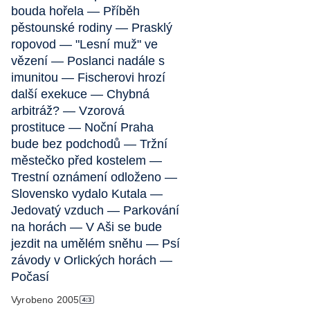
bouda hořela — Příběh
pěstounské rodiny — Prasklý
ropovod — "Lesní muž" ve
vězení — Poslanci nadále s
imunitou — Fischerovi hrozí
další exekuce — Chybná
arbitráž? — Vzorová
prostituce — Noční Praha
bude bez podchodů — Tržní
městečko před kostelem —
Trestní oznámení odloženo —
Slovensko vydalo Kutala —
Jedovatý vzduch — Parkování
na horách — V Aši se bude
jezdit na umělém sněhu — Psí
závody v Orlických horách —
Počasí
Vyrobeno
2005