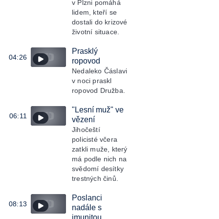
v Plzni pomáhá
lidem, kteří se
dostali do krizové
životní situace.
Prasklý
04:26
ropovod
Nedaleko Čáslavi
v noci praskl
ropovod Družba.
"Lesní muž" ve
06:11
vězení
Jihočeští
policisté včera
zatkli muže, který
má podle nich na
svědomí desítky
trestných činů.
Poslanci
08:13
nadále s
imunitou