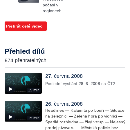
počasí v
regionech
Přehrát celé video
Přehled dílů
874 přehratelných
27. června 2008
Poslední vysílání
28. 6. 2008
na ČT2
15 min
26. června 2008
Headlines — Kalamita po bouři — Situace
na železnici — Zelená hora po vichřici —
15 min
Spadlá rozhledna — živý vstup — Nejasný
prodej pivovaru — Městská policie bez