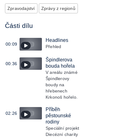
Zpravodajství
Zprávy z regionů
Části dílu
Headlines
00:09
Přehled
Špindlerova
00:36
bouda hořela
V areálu známé
Špindlerovy
boudy na
hřebenech
Krkonoš hořelo.
Příběh
02:26
pěstounské
rodiny
Speciální projekt
Diecézní charity