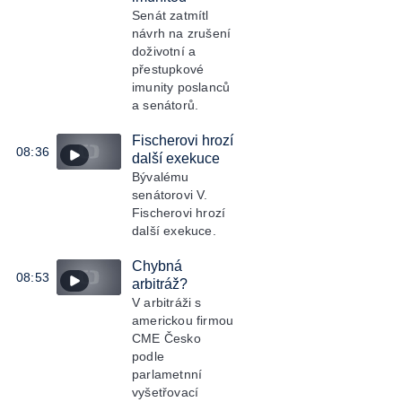
Senát zatmítl
návrh na zrušení
doživotní a
přestupkové
imunity poslanců
a senátorů.
Fischerovi hrozí
08:36
další exekuce
Bývalému
senátorovi V.
Fischerovi hrozí
další exekuce.
Chybná
08:53
arbitráž?
V arbitráži s
americkou firmou
CME Česko
podle
parlametnní
vyšetřovací