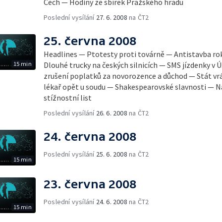
Čech — Hodiny ze sbírek Pražského hradu
Poslední vysílání
27. 6. 2008
na ČT2
25. června 2008
Headlines — Ptotesty proti továrně — Antistavba r
15 min
Dlouhé trucky na českých silnicích — SMS jízdenky v
zrušení poplatků za novorozence a důchod — Stát vr
lékař opět u soudu — Shakespearovské slavnosti — Ná
stížnostní list
Poslední vysílání
26. 6. 2008
na ČT2
24. června 2008
Poslední vysílání
25. 6. 2008
na ČT2
15 min
23. června 2008
Poslední vysílání
24. 6. 2008
na ČT2
15 min