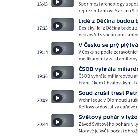
Spor mezi archeology a spol
15:45
reprezentantovi Martinu Str
Lidé z Děčína budou 
Desítky lidí z Děčína budou 
17:35
neuzavřel s vodárnami smlou
V Česku se prý plýtvá
V Česku se podle zdravotních
19:14
medikamenty za stamiliony k
ČSOB vyhrála miliard
ČSOB vyhrála miliardovou a
19:36
Františkem Chvalovským. Ten
Soud zrušil trest Pe
Vrchní soud v Olomouci zruši
20:09
Kellovský dostal za daňové ú
Světový pohár v lyžo
Závod Světového poháru v ly
20:44
Moravě je kvůli počasí ohrož