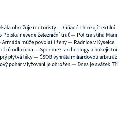
ála ohrožuje motoristy — Číňané ohrožují textilní
 Polska nevede železniční trať — Policie stíhá Marii
— Armáda může povolat i ženy — Radnice v Kyselce
odců odložena — Spor mezi archeology a hokejistou
prý plýtvá léky — ČSOB vyhrála miliardovou arbitráž
vý pohár v lyžování je ohrožen — Dnes je svátek Tří