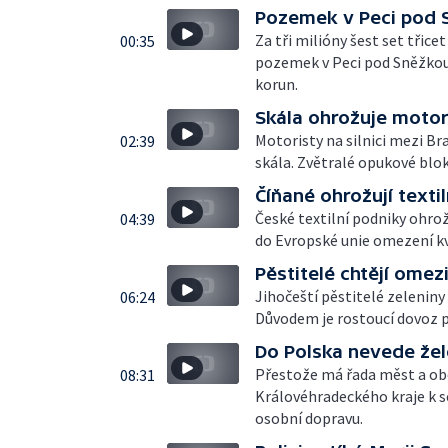
Pozemek v Peci pod 
Za tři milióny šest set třice
00:35
pozemek v Peci pod Sněžkou,
korun.
Skála ohrožuje motor
Motoristy na silnici mezi Br
02:39
skála. Zvětralé opukové blo
Číňané ohrožují texti
České textilní podniky ohrož
04:39
do Evropské unie omezení k
Pěstitelé chtějí omez
Jihočeští pěstitelé zeleniny
06:24
Důvodem je rostoucí dovoz p
Do Polska nevede žele
Přestože má řada měst a obc
08:31
Královéhradeckého kraje k s
osobní dopravu.