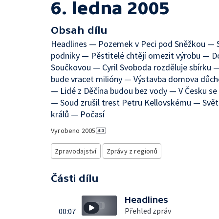
6. ledna 2005
Obsah dílu
Headlines — Pozemek v Peci pod Sněžkou — Sk
podniky — Pěstitelé chtějí omezit výrobu — Do
Součkovou — Cyril Svoboda rozděluje sbírku 
bude vracet milióny — Výstavba domova důch
— Lidé z Děčína budou bez vody — V Česku se 
— Soud zrušil trest Petru Kellovskému — Světo
králů — Počasí
Vyrobeno
2005
Zpravodajství
Zprávy z regionů
Části dílu
Headlines
Přehled zpráv
00:07