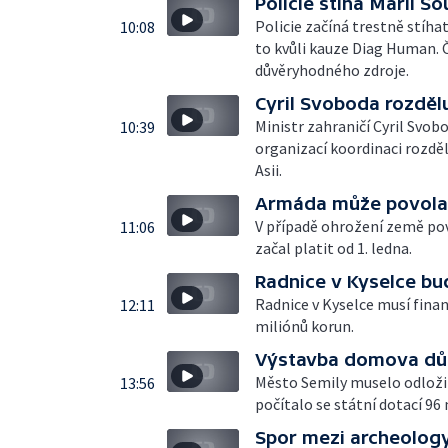
Policie stíhá Marii S
Policie začíná trestně stíha
10:08
to kvůli kauze Diag Human. 
důvěryhodného zdroje.
Cyril Svoboda rozdělu
Ministr zahraničí Cyril Svob
10:39
organizací koordinaci rozdě
Asii.
Armáda může povolat
V případě ohrožení země pov
11:06
začal platit od 1. ledna.
Radnice v Kyselce bu
Radnice v Kyselce musí finan
12:11
miliónů korun.
Výstavba domova dů
Město Semily muselo odloži
13:56
počítalo se státní dotací 96
Spor mezi archeology