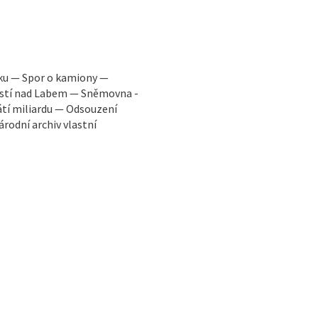
oku — Spor o kamiony —
 Ústí nad Labem — Sněmovna -
átí miliardu — Odsouzení
rodní archiv vlastní