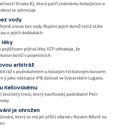
ečností Straka 82, která patří známému hokejistovi a
akovi se vyhrocuje.
bez vody
zřejmě znovu bez vody. Majitel jejich domů totiž stále
vu o jejích dodávkách.
 léky
 pojišťoven plýtvá léky. VZP odhaduje, že
orun končí v popelnicích.
ovou arbitráž
rbitráž s podnikatelem a bývalým fotbalovým bossem
 ji jako nástupce IPB žaloval ve švýcarském Luganu.
tru Kellovskému
l šestiletý trest, který havířovský podnikatel Petr
niky.
vání je ohrožen
žování, který se má jet příští víkend v Novém Městě na
en.