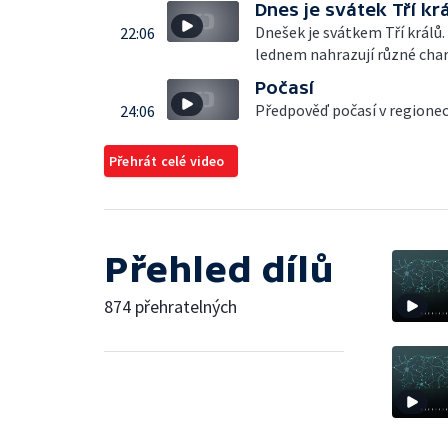
Dnes je svátek Tří kr
Dnešek je svátkem Tří králů. 
22:06
lednem nahrazují různé chari
Počasí
Předpověď počasí v regione
24:06
Přehrát celé video
Přehled dílů
874 přehratelných