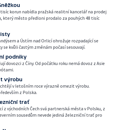
Sněžkou
t tisíc korun nabídla pražská realitní kancelář na prodej
 který město předloni prodalo za pouhých 48 tisíc
isty
andýsem a Ústím nad Orlicí ohrožuje rozpadající se
ky se kvůli častým změnám počasí sesouvají.
lní podniky
ují dovozci z Číny. Od počátku roku nemá dovoz z Asie
vótami.
it výrobu
 chtějí v letošním roce výrazně omezit výrobu.
ředevším z Polska.
zniční trať
í z východních Čech svá partnerská města v Polsku, z
everním sousedům nevede jediná železniční trať pro