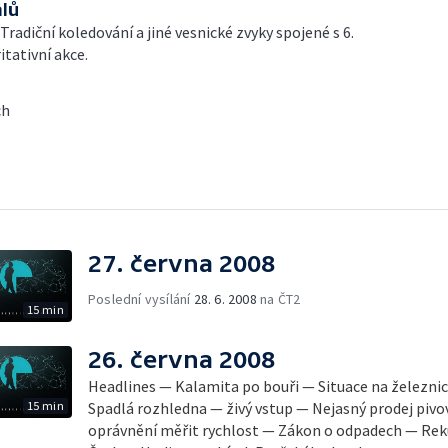
álů
Tradiční koledování a jiné vesnické zvyky spojené s 6.
tativní akce.
ch
27. června 2008
Poslední vysílání
28. 6. 2008
na ČT2
15 min
26. června 2008
Headlines — Kalamita po bouři — Situace na železnici
15 min
Spadlá rozhledna — živý vstup — Nejasný prodej pivo
oprávnění měřit rychlost — Zákon o odpadech — Rek