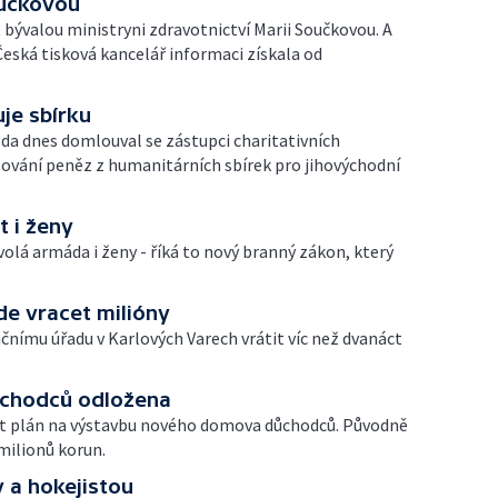
oučkovou
t bývalou ministryni zdravotnictví Marii Součkovou. A
Česká tisková kancelář informaci získala od
je sbírku
oda dnes domlouval se zástupci charitativních
lování peněz z humanitárních sbírek pro jihovýchodní
 i ženy
olá armáda i ženy - říká to nový branný zákon, který
de vracet milióny
čnímu úřadu v Karlových Varech vrátit víc než dvanáct
chodců odložena
t plán na výstavbu nového domova důchodců. Původně
 milionů korun.
 a hokejistou