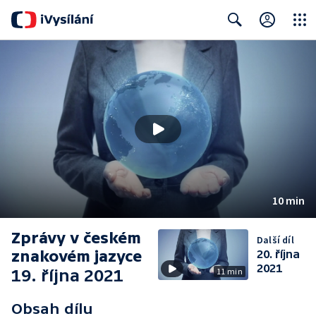
Close
Search
10 min
Zprávy v českém
Další díl
znakovém jazyce
20. října
2021
19. října 2021
11 min
Obsah dílu