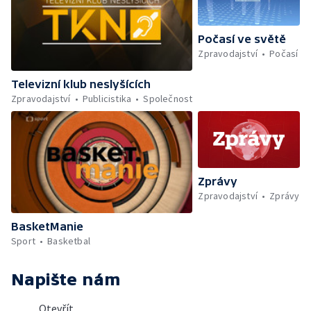
Počasí ve světě
Zpravodajství
Počasí
Televizní klub neslyšících
Zpravodajství
Publicistika
Společnost
Zprávy
Zpravodajství
Zprávy
BasketManie
Sport
Basketbal
Napište nám
Otevřít