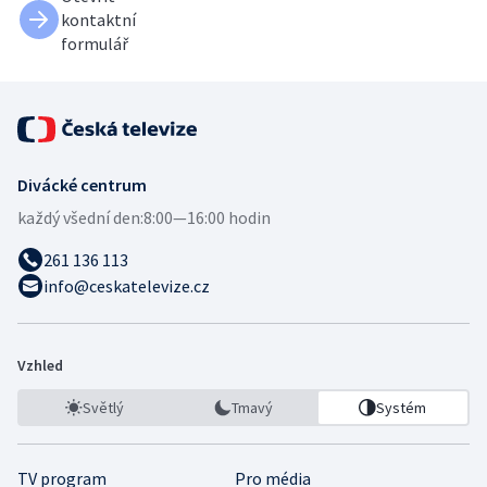
kontaktní
formulář
Divácké centrum
každý všední den:
8:00—16:00 hodin
261 136 113
info@ceskatelevize.cz
Vzhled
Světlý
Tmavý
Systém
TV program
Pro média