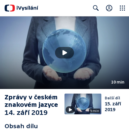
Close
Search
10 min
Zprávy v českém
Další díl
znakovém jazyce
15. září
2019
14. září 2019
9 min
Obsah dílu