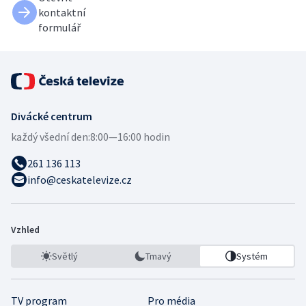
kontaktní
formulář
Divácké centrum
každý všední den:
8:00—16:00 hodin
261 136 113
info@ceskatelevize.cz
Vzhled
Světlý
Tmavý
Systém
TV program
Pro média