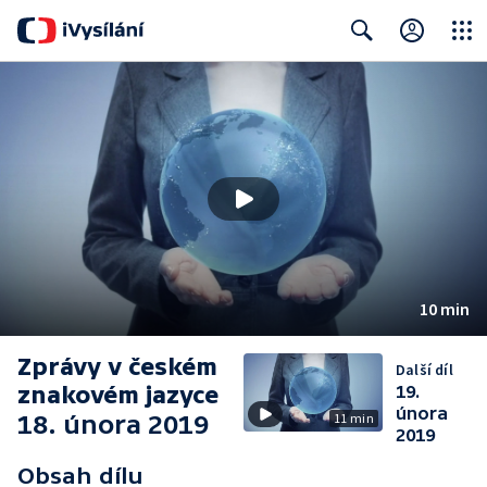
Close
Search
10 min
Zprávy v českém
Další díl
znakovém jazyce
19.
února
18. února 2019
11 min
2019
Obsah dílu