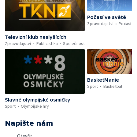
Počasí ve světě
Zpravodajství
Počasí
Televizní klub neslyšících
Zpravodajství
Publicistika
Společnost
BasketManie
Sport
Basketbal
Slavné olympijské osmičky
Sport
Olympijské hry
Napište nám
Otevřít