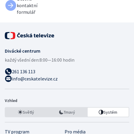
kontaktní
formulář
Divácké centrum
každý všední den:
8:00—16:00 hodin
261 136 113
info@ceskatelevize.cz
Vzhled
Světlý
Tmavý
Systém
TV program
Pro média