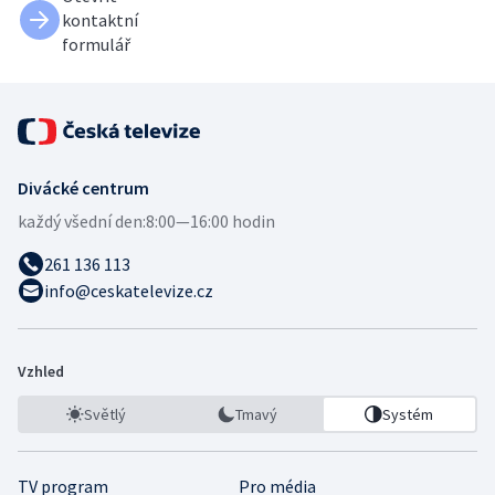
kontaktní
formulář
Divácké centrum
každý všední den:
8:00—16:00 hodin
261 136 113
info@ceskatelevize.cz
Vzhled
Světlý
Tmavý
Systém
TV program
Pro média