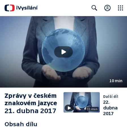
Close
Search
10 min
Zprávy v českém
Další díl
znakovém jazyce
22.
dubna
21. dubna 2017
11 min
2017
Obsah dílu