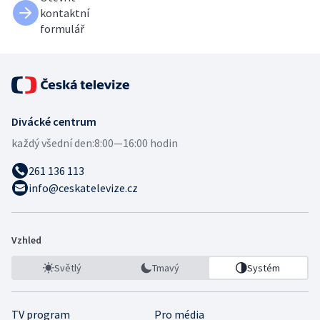
kontaktní
formulář
Divácké centrum
každý všední den:
8:00—16:00 hodin
261 136 113
info@ceskatelevize.cz
Vzhled
Světlý
Tmavý
Systém
TV program
Pro média