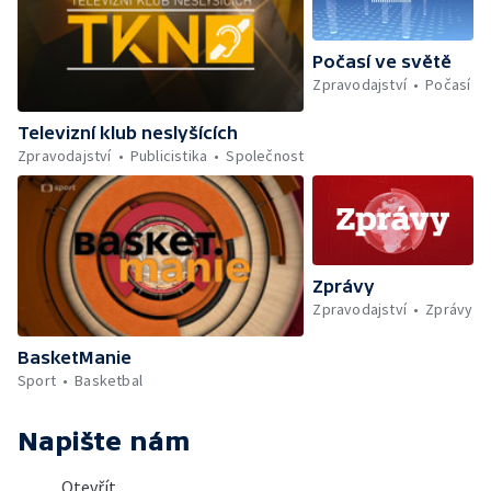
Počasí ve světě
Zpravodajství
Počasí
Televizní klub neslyšících
Zpravodajství
Publicistika
Společnost
Zprávy
Zpravodajství
Zprávy
BasketManie
Sport
Basketbal
Napište nám
Otevřít