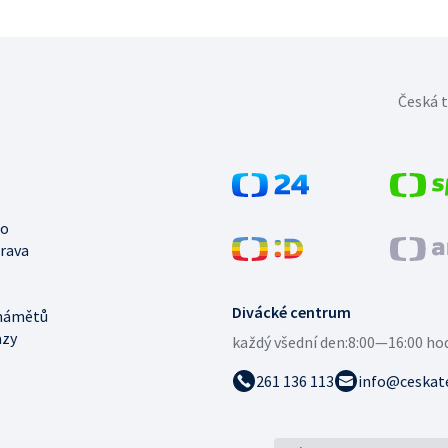
Česká t
no
trava
Divácké centrum
námětů
azy
každý všední den:
8:00—16:00 ho
261 136 113
info@ceskate