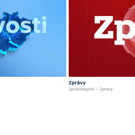
Zprávy
Zpravodajství
Zprávy