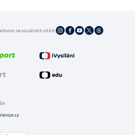
elevize na sociálních sítích:
din
levize.cz