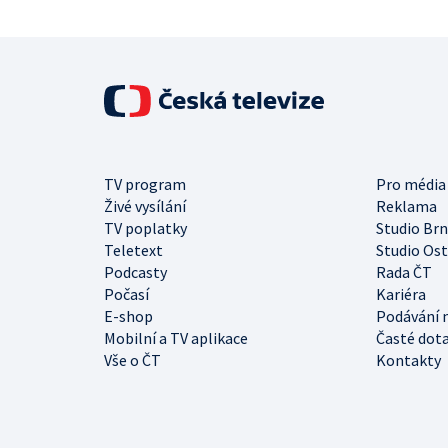
TV program
Pro média
Živé vysílání
Reklama
TV poplatky
Studio Br
Teletext
Studio Os
Podcasty
Rada ČT
Počasí
Kariéra
E-shop
Podávání 
Mobilní a TV aplikace
Časté dot
Vše o ČT
Kontakty