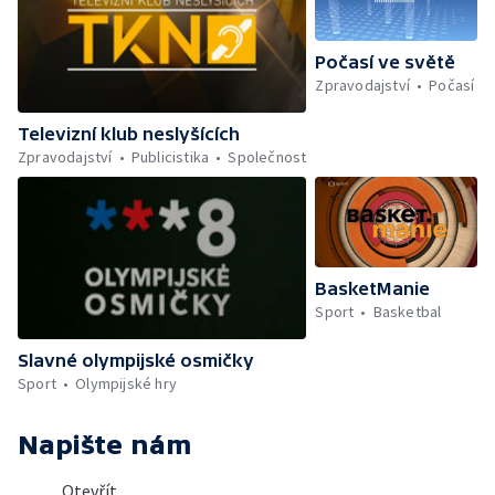
Počasí ve světě
Zpravodajství
Počasí
Televizní klub neslyšících
Zpravodajství
Publicistika
Společnost
BasketManie
Sport
Basketbal
Slavné olympijské osmičky
Sport
Olympijské hry
Napište nám
Otevřít