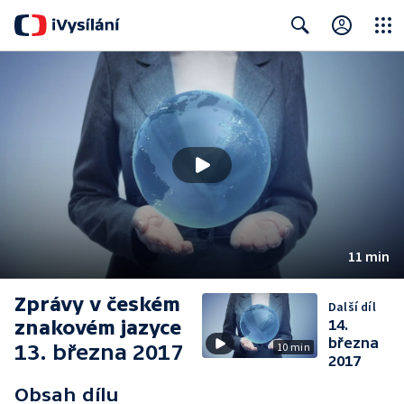
Close
Search
11 min
Zprávy v českém
Další díl
znakovém jazyce
14.
března
13. března 2017
10 min
2017
Obsah dílu