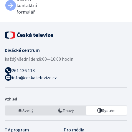
kontaktní
formulář
Divácké centrum
každý všední den:
8:00—16:00 hodin
261 136 113
info@ceskatelevize.cz
Vzhled
Světlý
Tmavý
Systém
TV program
Pro média