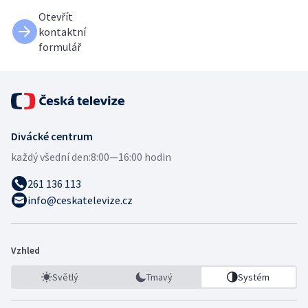
Otevřít
kontaktní
formulář
Divácké centrum
každý všední den:
8:00—16:00 hodin
261 136 113
info@ceskatelevize.cz
Vzhled
Světlý
Tmavý
Systém