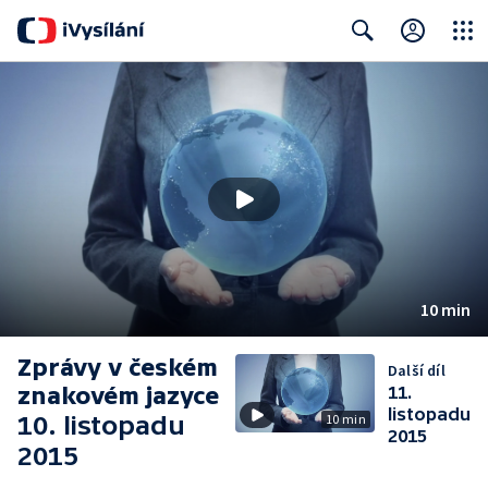
Close
Search
10 min
Zprávy v českém
Další díl
znakovém jazyce
11.
listopadu
10. listopadu
10 min
2015
2015