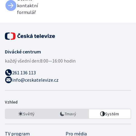
kontaktní
formulář
Divácké centrum
každý všední den:
8:00—16:00 hodin
261 136 113
info@ceskatelevize.cz
Vzhled
Světlý
Tmavý
Systém
TV program
Pro média