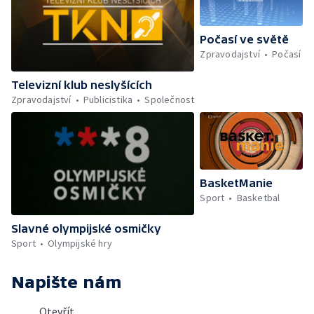
Počasí ve světě
Zpravodajství
Počasí
Televizní klub neslyšících
Zpravodajství
Publicistika
Společnost
BasketManie
Sport
Basketbal
Slavné olympijské osmičky
Sport
Olympijské hry
Napište nám
Otevřít