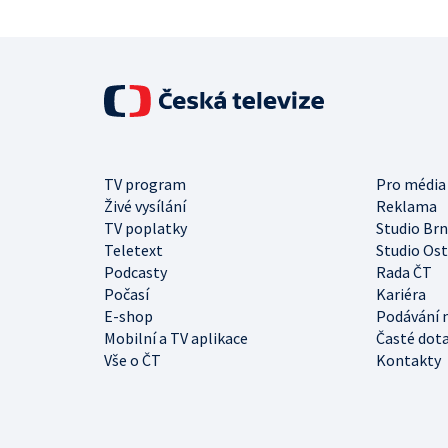
TV program
Pro média
Živé vysílání
Reklama
TV poplatky
Studio Br
Teletext
Studio Os
Podcasty
Rada ČT
Počasí
Kariéra
E-shop
Podávání 
Mobilní a TV aplikace
Časté dot
Vše o ČT
Kontakty