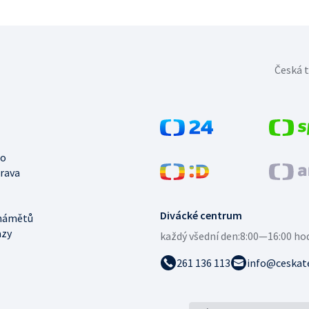
Česká t
no
trava
Divácké centrum
námětů
azy
každý všední den:
8:00—16:00 ho
261 136 113
info@ceskate