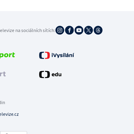
elevize na sociálních sítích:
din
levize.cz