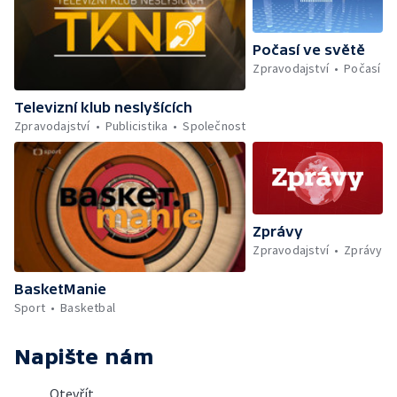
Počasí ve světě
Zpravodajství
Počasí
Televizní klub neslyšících
Zpravodajství
Publicistika
Společnost
Zprávy
Zpravodajství
Zprávy
BasketManie
Sport
Basketbal
Napište nám
Otevřít