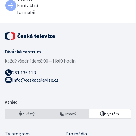
kontaktní
formulář
Divácké centrum
každý všední den:
8:00—16:00 hodin
261 136 113
info@ceskatelevize.cz
Vzhled
Světlý
Tmavý
Systém
TV program
Pro média