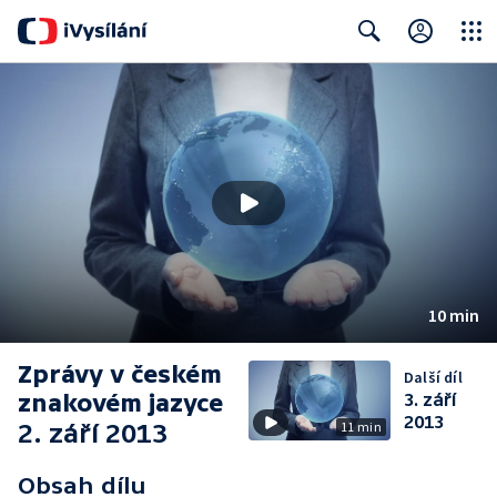
Close
Search
10 min
Zprávy v českém
Další díl
znakovém jazyce
3. září
2013
2. září 2013
11 min
Obsah dílu