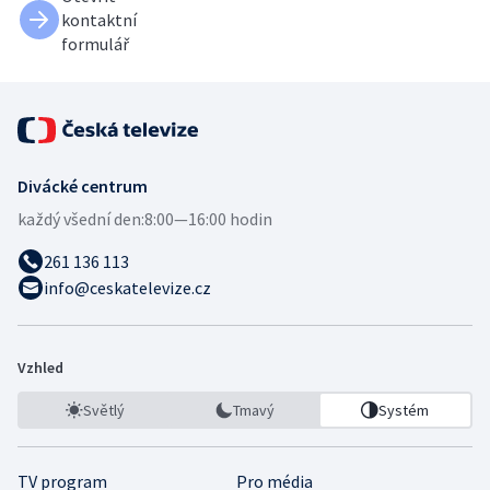
kontaktní
formulář
Divácké centrum
každý všední den:
8:00—16:00 hodin
261 136 113
info@ceskatelevize.cz
Vzhled
Světlý
Tmavý
Systém
TV program
Pro média