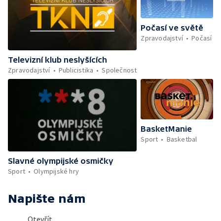
Počasí ve světě
Zpravodajství
Počasí
Televizní klub neslyšících
Zpravodajství
Publicistika
Společnost
BasketManie
Sport
Basketbal
Slavné olympijské osmičky
Sport
Olympijské hry
Napište nám
Otevřít