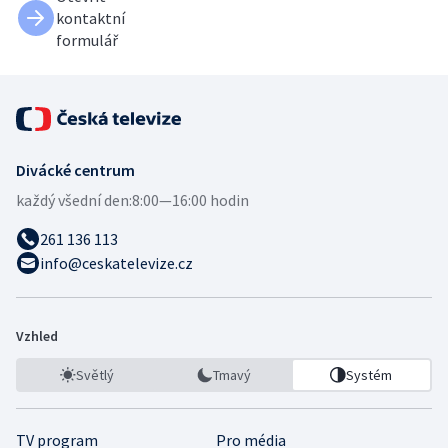
kontaktní
formulář
Divácké centrum
každý všední den:
8:00—16:00 hodin
261 136 113
info@ceskatelevize.cz
Vzhled
Světlý
Tmavý
Systém
TV program
Pro média