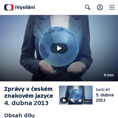
Close
Search
9 min
Zprávy v českém
Další díl
znakovém jazyce
5. dubna
2013
4. dubna 2013
9 min
Obsah dílu