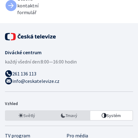
kontaktní
formulář
Divácké centrum
každý všední den:
8:00—16:00 hodin
261 136 113
info@ceskatelevize.cz
Vzhled
Světlý
Tmavý
Systém
TV program
Pro média