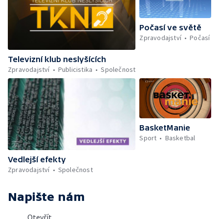
Počasí ve světě
Zpravodajství
Počasí
Televizní klub neslyšících
Zpravodajství
Publicistika
Společnost
BasketManie
Sport
Basketbal
Vedlejší efekty
Zpravodajství
Společnost
Napište nám
Otevřít