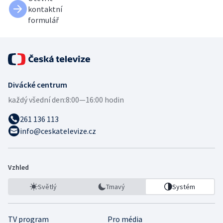
kontaktní
formulář
Divácké centrum
každý všední den:
8:00—16:00 hodin
261 136 113
info@ceskatelevize.cz
Vzhled
Světlý
Tmavý
Systém
TV program
Pro média