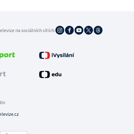
elevize na sociálních sítích:
din
levize.cz