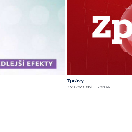
Zprávy
Zpravodajství
Zprávy