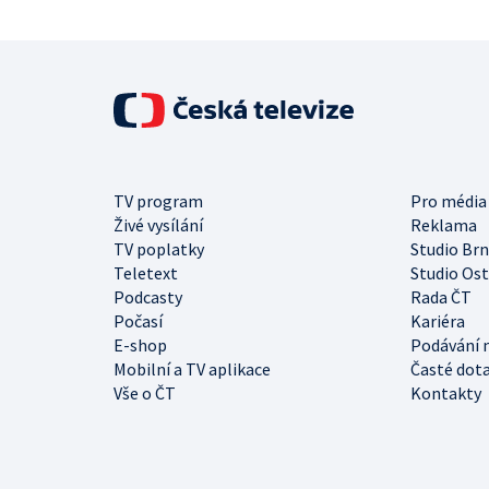
TV program
Pro média
Živé vysílání
Reklama
TV poplatky
Studio Br
Teletext
Studio Os
Podcasty
Rada ČT
Počasí
Kariéra
E-shop
Podávání 
Mobilní a TV aplikace
Časté dot
Vše o ČT
Kontakty