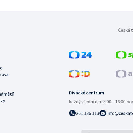
Česká t
no
trava
Divácké centrum
námětů
azy
každý všední den:
8:00—16:00 ho
261 136 113
info@ceskate