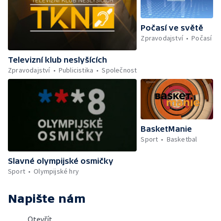
Počasí ve světě
Zpravodajství
Počasí
Televizní klub neslyšících
Zpravodajství
Publicistika
Společnost
BasketManie
Sport
Basketbal
Slavné olympijské osmičky
Sport
Olympijské hry
Napište nám
Otevřít