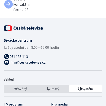
kontaktní
formulář
Divácké centrum
každý všední den:
8:00—16:00 hodin
261 136 113
info@ceskatelevize.cz
Vzhled
Světlý
Tmavý
Systém
TV program
Pro média