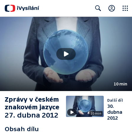
Close
Search
10 min
Zprávy v českém
Další díl
znakovém jazyce
30.
dubna
27. dubna 2012
10 min
2012
Obsah dílu