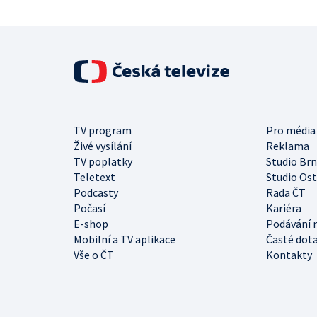
TV program
Pro média
Živé vysílání
Reklama
TV poplatky
Studio Br
Teletext
Studio Os
Podcasty
Rada ČT
Počasí
Kariéra
E-shop
Podávání 
Mobilní a TV aplikace
Časté dot
Vše o ČT
Kontakty