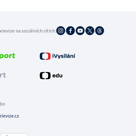
elevize na sociálních sítích:
din
levize.cz