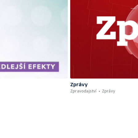
Zprávy
Zpravodajství
Zprávy