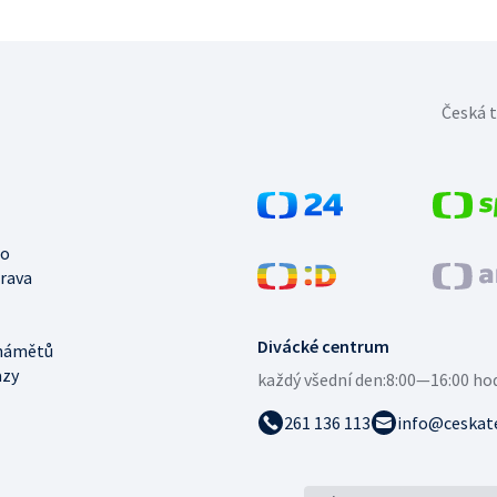
Česká t
no
trava
Divácké centrum
námětů
azy
každý všední den:
8:00—16:00 ho
261 136 113
info@ceskate