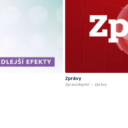
Zprávy
Zpravodajství
Zprávy