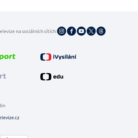
elevize na sociálních sítích:
din
levize.cz