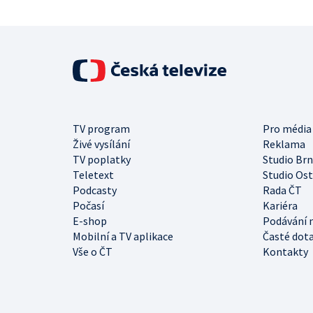
TV program
Pro média
Živé vysílání
Reklama
TV poplatky
Studio Br
Teletext
Studio Os
Podcasty
Rada ČT
Počasí
Kariéra
E-shop
Podávání 
Mobilní a TV aplikace
Časté dot
Vše o ČT
Kontakty