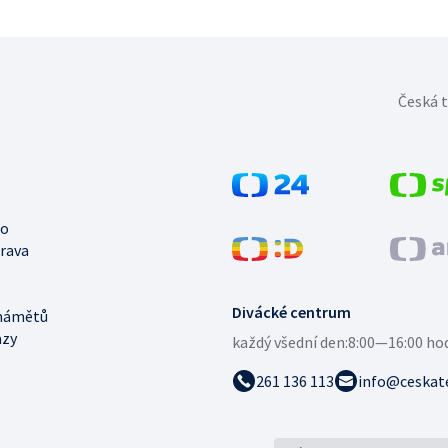
Česká t
no
trava
Divácké centrum
námětů
azy
každý všední den:
8:00—16:00 ho
261 136 113
info@ceskate