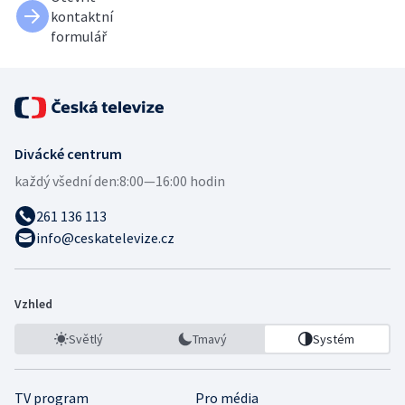
kontaktní
formulář
Divácké centrum
každý všední den:
8:00—16:00 hodin
261 136 113
info@ceskatelevize.cz
Vzhled
Světlý
Tmavý
Systém
TV program
Pro média