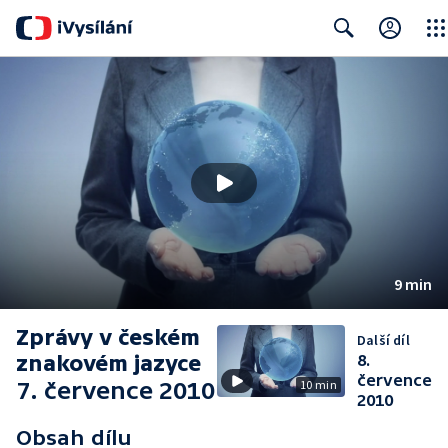
Clos
Search
9 min
Zprávy v českém
Další díl
znakovém jazyce
8.
července
7. července 2010
10 min
2010
Obsah dílu