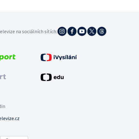
elevize na sociálních sítích:
din
levize.cz