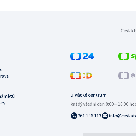
Česká t
no
trava
Divácké centrum
námětů
azy
každý všední den:
8:00—16:00 ho
261 136 113
info@ceskate