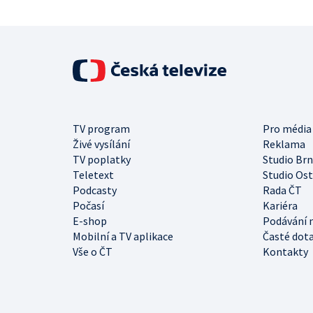
TV program
Pro média
Živé vysílání
Reklama
TV poplatky
Studio Br
Teletext
Studio Os
Podcasty
Rada ČT
Počasí
Kariéra
E-shop
Podávání 
Mobilní a TV aplikace
Časté dot
Vše o ČT
Kontakty