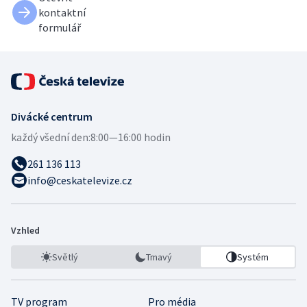
kontaktní
formulář
Divácké centrum
každý všední den:
8:00—16:00 hodin
261 136 113
info@ceskatelevize.cz
Vzhled
Světlý
Tmavý
Systém
TV program
Pro média