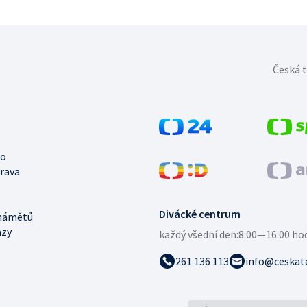
Česká t
no
trava
Divácké centrum
námětů
azy
každý všední den:
8:00—16:00 ho
261 136 113
info@ceskate