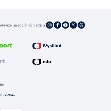
elevize na sociálních sítích:
din
levize.cz