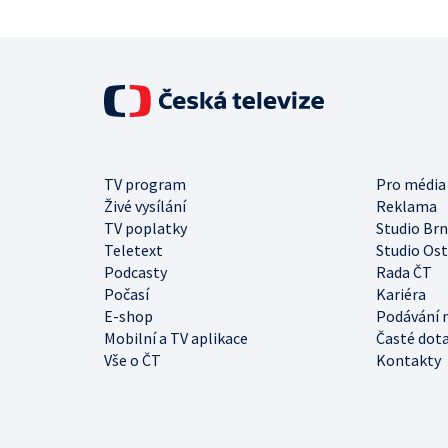
TV program
Pro média
Živé vysílání
Reklama
TV poplatky
Studio Br
Teletext
Studio Os
Podcasty
Rada ČT
Počasí
Kariéra
E-shop
Podávání 
Mobilní a TV aplikace
Časté dot
Vše o ČT
Kontakty