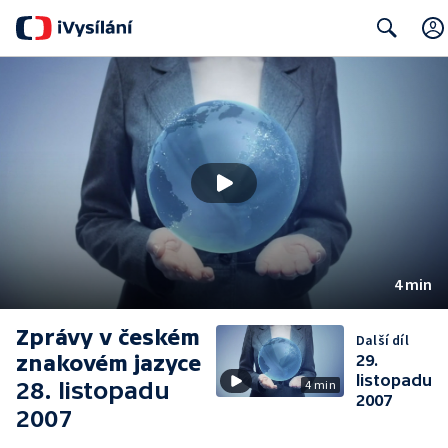
Search
4 min
Zprávy v českém
Další díl
znakovém jazyce
29.
listopadu
28. listopadu
4 min
2007
2007