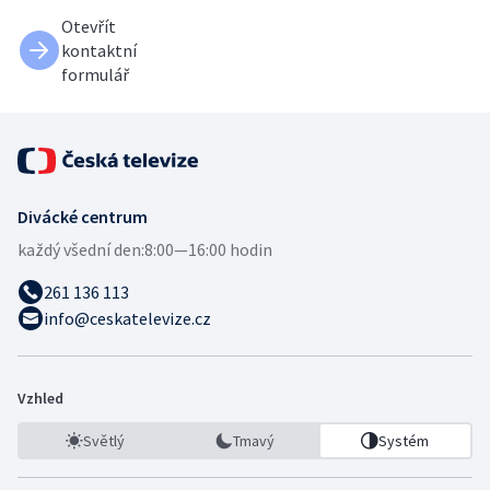
Otevřít
kontaktní
formulář
Divácké centrum
každý všední den:
8:00—16:00 hodin
261 136 113
info@ceskatelevize.cz
Vzhled
Světlý
Tmavý
Systém