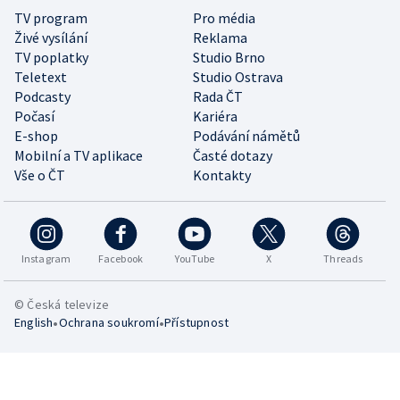
TV program
Pro média
Živé vysílání
Reklama
TV poplatky
Studio Brno
Teletext
Studio Ostrava
Podcasty
Rada ČT
Počasí
Kariéra
E-shop
Podávání námětů
Mobilní a TV aplikace
Časté dotazy
Vše o ČT
Kontakty
Instagram
Facebook
YouTube
X
Threads
© Česká televize
•
•
English
Ochrana soukromí
Přístupnost