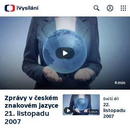
Close
Search
4 min
Zprávy v českém
Další díl
znakovém jazyce
22.
listopadu
21. listopadu
5 min
2007
2007