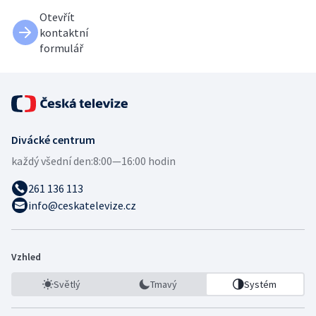
Otevřít
kontaktní
formulář
Divácké centrum
každý všední den:
8:00—16:00 hodin
261 136 113
info@ceskatelevize.cz
Vzhled
Světlý
Tmavý
Systém